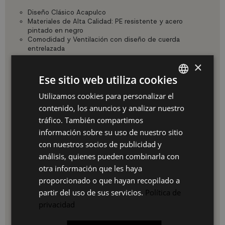
Diseño Clásico Acapulco
Materiales de Alta Calidad: PE resistente y acero
pintado en negro
Comodidad y Ventilación con diseño de cuerda
entrelazada
×
Especificaciones:
Ese sitio web utiliza cookies
Dimensiones: Ancho: 72 cm, Altura: 83 cm, Altura hasta
el asiento: 38 cm
Utilizamos cookies para personalizar el
SPANISH
Color: Terracota
contenido, los anuncios y analizar nuestro
Montaje fácil: Preensambladas, listas para usar
ES
tráfico. También compartimos
Ventajas:
PT
información sobre su uso de nuestro sitio
con nuestros socios de publicidad y
FR
Versatilidad y estilo para cualquier espacio exterior
análisis, quienes pueden combinarla con
Fácil mantenimiento con construcción resistente
IT
Ligereza y movilidad para adaptar tu espacio según tus
otra información que les haya
necesidades
proporcionado o que hayan recopilado a
partir del uso de sus servicios.
Política de
Uso e Instalación:
privacidad
Las sillas Acapulco terracota vienen preensambladas, listas
para usar. Simplemente desempaquétalas y colócalas donde
desees en tu terraza o jardín. Gracias a su peso ligero, son