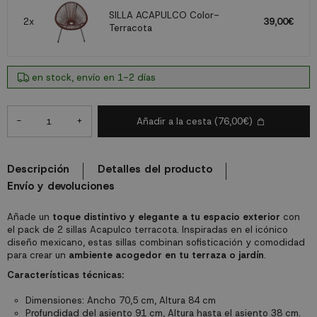
SILLA ACAPULCO Color-
2x
39,00€
Terracota
en stock, envío en 1-2 días
-
+
Añadir a la cesta
(76,00€)
Descripción
Detalles del producto
Envío y devoluciones
Añade un
toque distintivo y elegante a tu espacio exterior
con
el pack de 2 sillas Acapulco terracota. Inspiradas en el icónico
diseño mexicano, estas sillas combinan sofisticación y comodidad
para crear un
ambiente acogedor en tu terraza o jardín
.
Características técnicas:
Dimensiones: Ancho 70,5 cm, Altura 84 cm
Profundidad del asiento 91 cm, Altura hasta el asiento 38 cm.