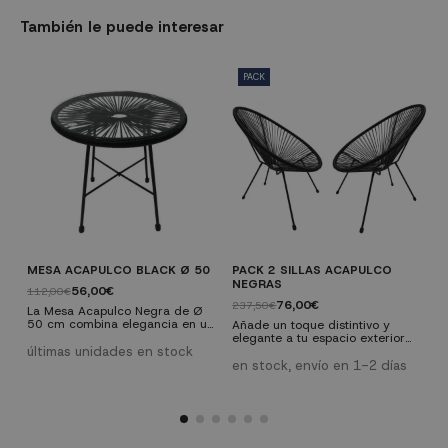
También le puede interesar
PACK
MESA ACAPULCO BLACK Ø 50
PACK 2 SILLAS ACAPULCO
P
NEGRAS
A
56,00€
112,00€
76,00€
237,50€
2
La Mesa Acapulco Negra de Ø
50 cm combina elegancia en un
Añade un toque distintivo y
A
diseño contemporáneo perfecto
elegante a tu espacio exterior
e
para tu hogar o jardín. Destaca
últimas unidades en stock
con el pack de 2 sillas Acapulco
c
por su estructura metálica
negras. Inspiradas en el icónico
a
en stock, envío en 1-2 días
e
resistente y su superficie de
diseño mexicano, estas sillas
i
vidrio transparente, ideal para
combinan sofisticación y
s
complementar cualquier espacio
comodidad para crear un
c
interior o exterior. Su diseño
ambiente acogedor en tu
a
moderno y minimalista aporta la
terraza o jardín. Características
ter
funcionalidad que necesitas.
técnicas: Dimensiones: Ancho
técni