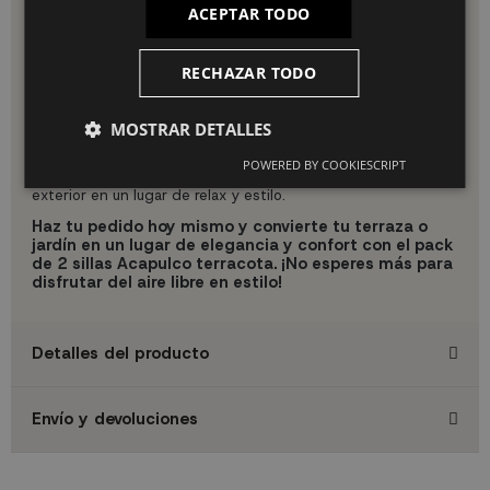
ACEPTAR TODO
fáciles de mover y reubicar según tus preferencias.
Por qué elegir nuestro producto:
RECHAZAR TODO
UKUKHOME.com te ofrece rapidez en la entrega, atención
personalizada, devolución fácil, precio económico,
asesoramiento gratis en la compra, opciones de pago
MOSTRAR DETALLES
flexible, garantía de calidad, descuentos por compra
recurrente y promociones para clientes habituales. Con
POWERED BY COOKIESCRIPT
nuestras sillas Acapulco terracota, transforma tu espacio
exterior en un lugar de relax y estilo.
Haz tu pedido hoy mismo y convierte tu terraza o
jardín en un lugar de elegancia y confort con el pack
de 2 sillas Acapulco terracota. ¡No esperes más para
disfrutar del aire libre en estilo!
Detalles del producto
Envío y devoluciones