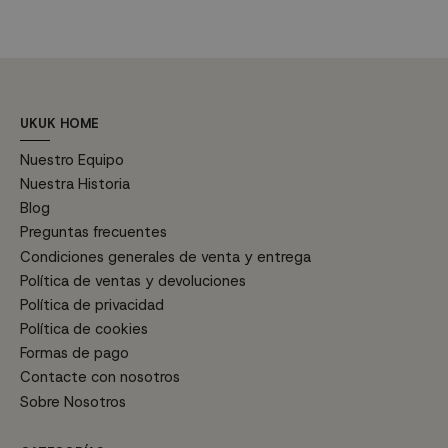
Características...
70,5 cm, Altura 84 cm
7
Profundidad del asiento 91 cm,
P
Altura...
Al
UKUK HOME
Nuestro Equipo
Nuestra Historia
Blog
Preguntas frecuentes
Condiciones generales de venta y entrega
Política de ventas y devoluciones
Política de privacidad
Política de cookies
Formas de pago
Contacte con nosotros
Sobre Nosotros