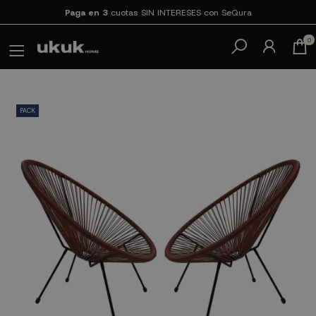
Paga en 3
cuotas SIN INTERESES con SeQura
0
PACK