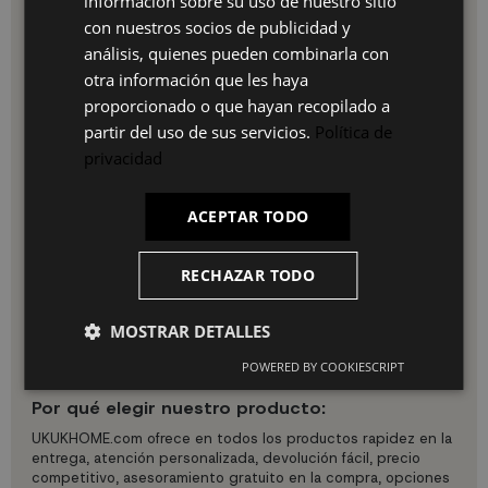
información sobre su uso de nuestro sitio
Confort superior: Diseño ergonómico que favorece la
con nuestros socios de publicidad y
FR
postura.
análisis, quienes pueden combinarla con
Estética limpia y moderna: El color blanco aporta
IT
otra información que les haya
frescura visual a cualquier espacio.
Durabilidad garantizada: Resistente al uso diario y a la
proporcionado o que hayan recopilado a
intemperie.
partir del uso de sus servicios.
Política de
Versatilidad en el uso: Perfecta para jardines,
privacidad
comedores, terrazas y más.
Fácil de limpiar: Requiere solo un paño húmedo.
ACEPTAR TODO
Uso e instalación:
La Silla Maracay Negra es fácil de usar y mantener,
asegurando una experiencia de usuario satisfactoria:
RECHAZAR TODO
Colocación: Ubica la silla donde desees añadir un
toque elegante y funcional.
MOSTRAR DETALLES
Mantenimiento: Limpia con un paño suave y húmedo
para mantener su acabado impecable.
POWERED BY COOKIESCRIPT
Por qué elegir nuestro producto:
UKUKHOME.com ofrece en todos los productos rapidez en la
entrega, atención personalizada, devolución fácil, precio
competitivo, asesoramiento gratuito en la compra, opciones