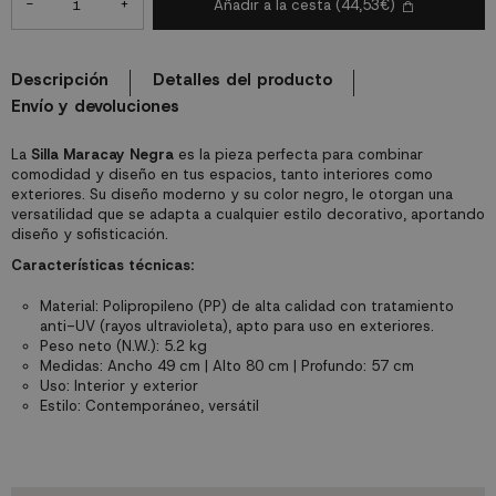
-
+
Añadir a la cesta
(44,53€)
Descripción
Detalles del producto
Envío y devoluciones
La
Silla Maracay Negra
es la pieza perfecta para combinar
comodidad y diseño en tus espacios, tanto interiores como
exteriores. Su diseño moderno y su color negro, le otorgan una
versatilidad que se adapta a cualquier estilo decorativo, aportando
diseño y sofisticación.
Características técnicas:
Material: Polipropileno (PP) de alta calidad con tratamiento
anti-UV (rayos ultravioleta), apto para uso en exteriores.
Peso neto (N.W.): 5.2 kg
Medidas: Ancho 49 cm | Alto 80 cm | Profundo: 57 cm
Uso: Interior y exterior
Estilo: Contemporáneo, versátil