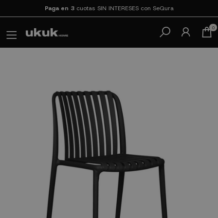
Paga en 3
cuotas SIN INTERESES con SeQura
0