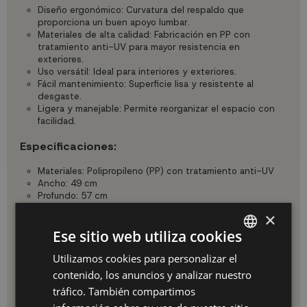
Diseño ergonómico: Curvatura del respaldo que
proporciona un buen apoyo lumbar.
Materiales de alta calidad: Fabricación en PP con
tratamiento anti-UV para mayor resistencia en
exteriores.
Uso versátil: Ideal para interiores y exteriores.
Fácil mantenimiento: Superficie lisa y resistente al
desgaste.
Ligera y manejable: Permite reorganizar el espacio con
facilidad.
Especificaciones:
Materiales: Polipropileno (PP) con tratamiento anti-UV
Ancho: 49 cm
Profundo: 57 cm
Alto total: 80 cm
×
Altura hasta el asiento: 45.5 cm
Ese sitio web utiliza cookies
Anchura asiento: 44.5 cm
Color: Negro
Utilizamos cookies para personalizar el
SPANISH
Peso Neto (N.W.): 5.2 kg
Estilo: Adaptable a diferentes ambientes decorativos
contenido, los anuncios y analizar nuestro
ES
tráfico. También compartimos
Ventajas:
PT