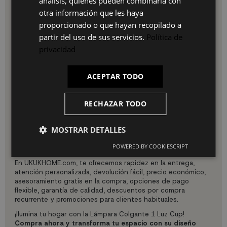
análisis, quienes pueden combinarla con
IT
otra información que les haya
Uso e instalación:
proporcionado o que hayan recopilado a
Para instalar la Lámpara Colgante 1 Luz Cup, sigue estos
partir del uso de sus servicios.
Política de
sencillos pasos:
privacidad
Montaje: Fija la lámpara al techo utilizando los
accesorios de montaje incluidos.
Conexión eléctrica: Conecta los cables de la lámpara a
ACEPTAR TODO
la fuente de alimentación siguiendo las instrucciones
del manual.
Instalación de bombilla: Coloca una bombilla E27 (no
RECHAZAR TODO
incluida) en el casquillo.
Ajuste: Asegúrate de que la lámpara esté firmemente
MOSTRAR DETALLES
instalada y ajustada a la altura deseada.
POWERED BY COOKIESCRIPT
Por qué elegir nuestro producto:
En UKUKHOME.com, te ofrecemos rapidez en la entrega,
atención personalizada, devolución fácil, precio económico,
asesoramiento gratis en la compra, opciones de pago
flexible, garantía de calidad, descuentos por compra
recurrente y promociones para clientes habituales.
¡Ilumina tu hogar con la Lámpara Colgante 1 Luz Cup!
Compra ahora y transforma tu espacio con su diseño