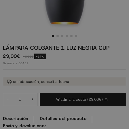
LÁMPARA COLGANTE 1 LUZ NEGRA CUP
29,00€
46,03€
-37%
Referencia
06452
en fabricación, consultar fecha
-
+
Añadir a la cesta
(29,00€)
Descripción
Detalles del producto
Envío y devoluciones