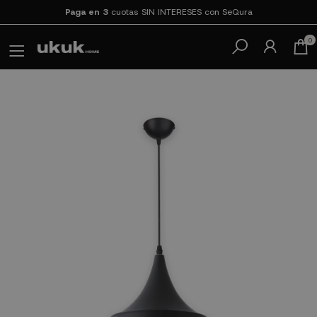
Paga en 3
cuotas SIN INTERESES con SeQura
0