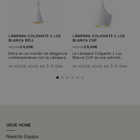
LÁMPARA COLGANTE 1 LUZ
LÁMPARA COLGANTE 1 LUZ
L
BLANCA BELL
BLANCA CUP
N
24,00€
29,00€
48,00€
46,03€
4
Entra en un mundo de elegancia
La Lámpara Colgante 1 Luz
E
contemporánea con la Lámpara
Blanca CUP es una adición
c
Colgante 1 Luz Blanca Bell,
elegante y moderna para
C
donde cada detalle está
cualquier espacio del hogar.
d
en stock, envío en 1-2 días
en stock, envío en 1-2 días
e
meticulosamente diseñado para
Fabricada con acrílico y acero
m
ofrecer estilo, funcionalidad y
pintado en blanco, esta lámpara
o
sofisticación. Esta magnífica
combina un diseño sofisticado
s
lámpara se convierte en el
con funcionalidad.
l
centro de atención de cualquier
Características técnicas:
c
espacio, combinando un diseño
Material: Acrílico y acero Pintura:
e
refinado con una iluminación de
Blanca con interior dorado
r
alta calidad. Esta lámpara es...
Fuente de luz: 1 x E27 (40W
a
máx.), bombilla no...
un
UKUK HOME
Nuestro Equipo