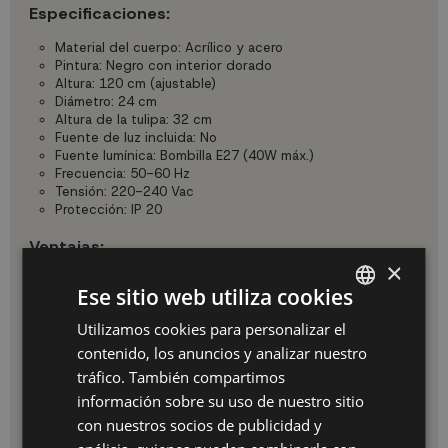
Especificaciones:
Material del cuerpo: Acrílico y acero
Pintura: Negro con interior dorado
Altura: 120 cm (ajustable)
Diámetro: 24 cm
Altura de la tulipa: 32 cm
Fuente de luz incluida: No
Fuente lumínica: Bombilla E27 (40W máx.)
Frecuencia: 50-60 Hz
Tensión: 220-240 Vac
Protección: IP 20
Ventajas:
×
Estilo sofisticado: Aporta un toque moderno y elegante
Ese sitio web utiliza cookies
a cualquier espacio.
Iluminación cálida: El interior dorado crea una luz
Utilizamos cookies para personalizar el
SPANISH
acogedora y atractiva.
contenido, los anuncios y analizar nuestro
Durabilidad: Materiales de alta calidad aseguran una
ES
larga vida útil.
tráfico. También compartimos
Fácil personalización: Compatible con diversas
PT
información sobre su uso de nuestro sitio
bombillas E27.
con nuestros socios de publicidad y
Versatilidad de uso: Ideal para múltiples espacios del
FR
hogar.