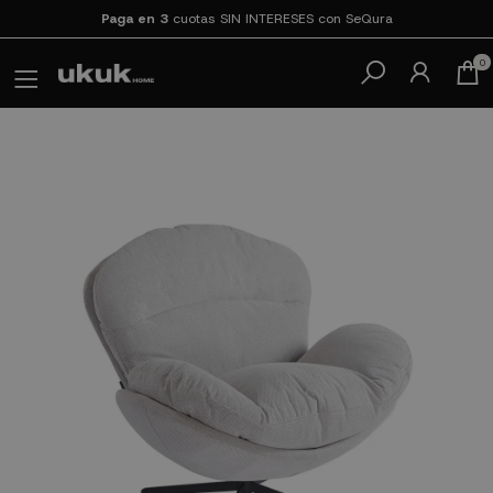
Paga en 3
cuotas SIN INTERESES con SeQura
0