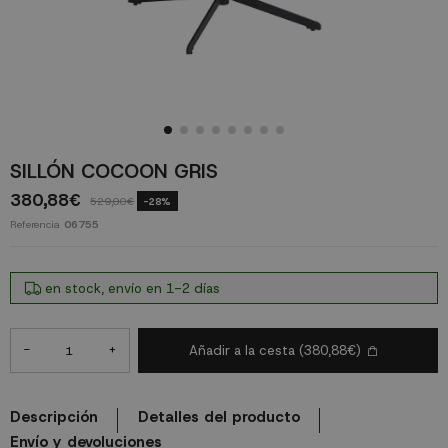
SILLÓN COCOON GRIS
380,88€
529,00€
-28%
Referencia
06755
en stock, envío en 1-2 días
-
+
Añadir a la cesta
(380,88€)
Descripción
Detalles del producto
Envío y devoluciones