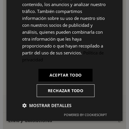
Estructura resistente para un uso continuado.
contenido, los anuncios y analizar nuestro
ES
Materiales y acabados
tráfico. También compartimos
PT
información sobre su uso de nuestro sitio
Sillón tapizado color gris.
con nuestros socios de publicidad y
Asiento textil con interior de
FR
madera contrachapada y foam.
análisis, quienes pueden combinarla con
IT
Medidas:
Profundo: 59 cm, Ancho: 98 cm, Alto: 87 cm.
otra información que les haya
proporcionado o que hayan recopilado a
Datos técnicos
partir del uso de sus servicios.
Política de
Patas metálicas en color negro.
privacidad
Ideas para integrarlo en tu hogar
Colócalo junto a una lámpara de pie y una mesa auxiliar para
ACEPTAR TODO
crear un rincón de lectura acogedor, o acompáñalo de
textiles cálidos para potenciar su carácter envolvente y
personalizar el espacio.
RECHAZAR TODO
Detalles del producto
MOSTRAR DETALLES
POWERED BY COOKIESCRIPT
Envío y devoluciones