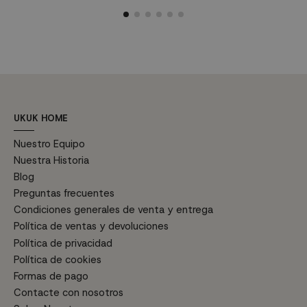
vida. Dimensiones: Ancho: 74
M
48 cm x Alto 73,5 cm. Ancho
cm- Profundo:74 cm Alto: 86 cm
C
del asiento: 61 cm. Peso: 8 kg.
p
n
UKUK HOME
Nuestro Equipo
Nuestra Historia
Blog
Preguntas frecuentes
Condiciones generales de venta y entrega
Política de ventas y devoluciones
Política de privacidad
Política de cookies
Formas de pago
Contacte con nosotros