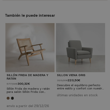
También le puede interesar
SILLÓN FRIDA DE MADERA Y
SILLON VIENA GRIS
S
RATÁN
220,50€
315,00€
4
300,32€
577,54€
Descubre el equilibrio perfecto
D
entre estilo y confort con nuestro
g
Sillón Frida de madera y ratán
Sillón Viena Gris. Diseñado para
r
para salón Sillón Frida con
proporcionar una experiencia de
d
estructura de madera de olmo y
últimas unidades en stock
e
descanso excepcional, este
a
asiento y respaldo en ratán
sillón es una declaración de
e
trenzado, perfecto para crear un
sofisticación que eleva
g
rincón de lectura o relax.
envío a partir del 29/12/26
instantáneamente tu espacio de
C
Medidas: Ancho 71 cm x Fondo