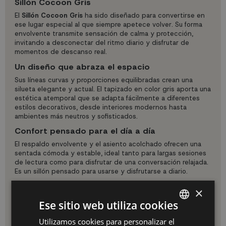
Sillón Cocoon Gris
El
Sillón Cocoon Gris
ha sido diseñado para convertirse en
ese lugar especial al que siempre apetece volver. Su forma
envolvente transmite sensación de calma y protección,
invitando a desconectar del ritmo diario y disfrutar de
momentos de descanso real.
Un diseño que abraza el espacio
Sus líneas curvas y proporciones equilibradas crean una
silueta elegante y actual. El tapizado en color gris aporta una
estética atemporal que se adapta fácilmente a diferentes
estilos decorativos, desde interiores modernos hasta
ambientes más neutros y sofisticados.
Confort pensado para el día a día
El respaldo envolvente y el asiento acolchado ofrecen una
sentada cómoda y estable, ideal tanto para largas sesiones
de lectura como para disfrutar de una conversación relajada.
Es un sillón pensado para usarse y disfrutarse a diario.
Características principales
×
Ese sitio web utiliza cookies
Sillón individual de interior.
Tapizado textil suave al tacto.
Utilizamos cookies para personalizar el
SPANISH
Diseño ergonómico que favorece el descanso.