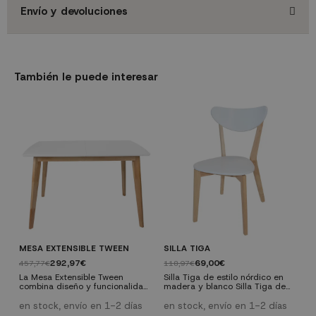
Envío y devoluciones
También le puede interesar
MESA EXTENSIBLE TWEEN
SILLA TIGA
M
292,97€
69,00€
457,77€
118,97€
4
La Mesa Extensible Tween
Silla Tiga de estilo nórdico en
combina diseño y funcionalidad
madera y blanco Silla Tiga de
L
en un estilo nórdico único. Su
diseño nórdico que combina
W
capacidad de extenderse hasta
estructura de madera con
en stock, envío en 1-2 días
en stock, envío en 1-2 días
c
40 cm la convierte en la
asiento y respaldo en color
d
e