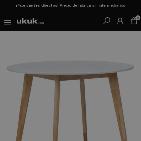
¡Fabricantes directos!
Precio de fábrica sin intermediarios
Paga en 3
cuotas SIN INTERESES con SeQura
0