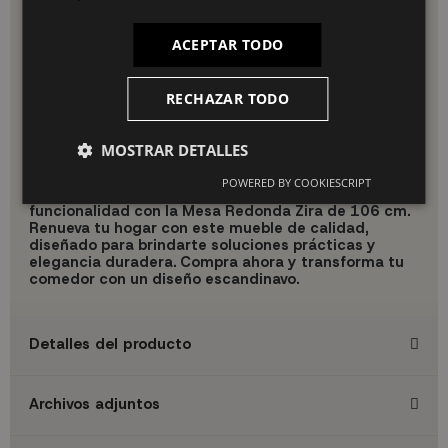
personalizada, devolución fácil, precios económicos,
asesoramiento gratis en la compra, opciones de pago
ACEPTAR TODO
flexible, garantía de calidad, descuentos por compra
recurrente y promociones para clientes habituales. Confía en
nosotros para transformar tu hogar con muebles de calidad
RECHAZAR TODO
y estilo.
¡Renueva tu hogar con la Mesa Redonda Zira de 106 cm hoy
mismo!
Descubre la elegancia y funcionalidad del estilo
MOSTRAR DETALLES
nórdico en tu cocina o comedor.
POWERED BY COOKIESCRIPT
Descubre la perfecta combinación de estilo y
funcionalidad con la Mesa Redonda Zira de 106 cm.
Renueva tu hogar con este mueble de calidad,
diseñado para brindarte soluciones prácticas y
elegancia duradera. Compra ahora y transforma tu
comedor con un diseño escandinavo.
Detalles del producto
Archivos adjuntos