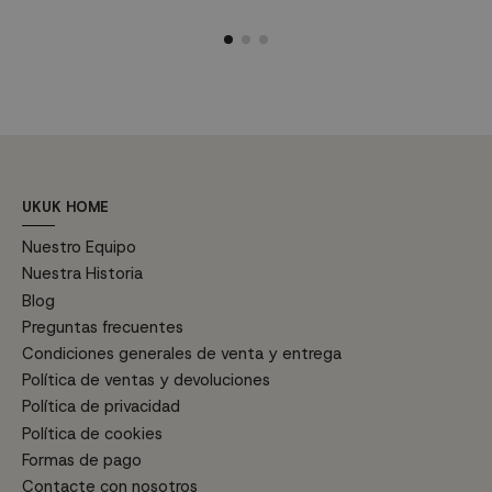
solución perfecta para optimizar
blanco, ideal para cocinas y
g
el espacio en tu hogar; es la
comedores. Medidas: Ancho 48
e
respuesta a tus necesidades de
cm x Fondo 51 cm x Alto 79
a
espacio y estilo. Características
cm.
p
técnicas: Medidas Ancho
h
(cerrada) 120 cm, Profundidad
80 cm, Alto 75 cm Extensible...
UKUK HOME
Nuestro Equipo
Nuestra Historia
Blog
Preguntas frecuentes
Condiciones generales de venta y entrega
Política de ventas y devoluciones
Política de privacidad
Política de cookies
Formas de pago
Contacte con nosotros