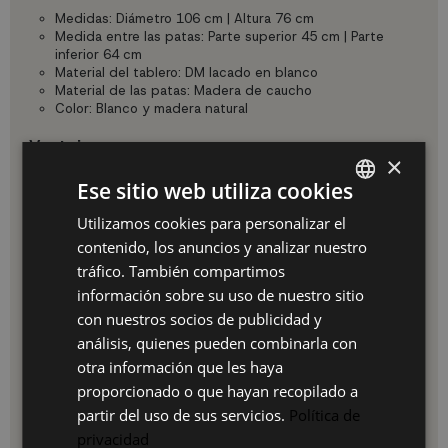
Medidas: Diámetro 106 cm | Altura 76 cm
Medida entre las patas: Parte superior 45 cm | Parte
inferior 64 cm
Material del tablero: DM lacado en blanco
Material de las patas: Madera de caucho
Color: Blanco y madera natural
Ventajas:
×
Diseño elegante y funcional
Ese sitio web utiliza cookies
Resistente al uso cotidiano
Ideal para espacios compactos
Utilizamos cookies para personalizar el
SPANISH
Fácil montaje
contenido, los anuncios y analizar nuestro
Combina estilo nórdico con practicidad moderna
ES
tráfico. También compartimos
Uso e instalación:
PT
información sobre su uso de nuestro sitio
La Mesa Redonda Zira de 106 cm es fácil de montar,
con nuestros socios de publicidad y
FR
siguiendo las instrucciones incluidas. Simplemente ensambla
análisis, quienes pueden combinarla con
el tablero con las patas y disfruta de tu nuevo mueble en
IT
otra información que les haya
minutos. Para limpiar, utiliza un paño suave ligeramente
humedecido y evita el uso de productos abrasivos.
proporcionado o que hayan recopilado a
partir del uso de sus servicios.
Política de
Por qué elegir nuestro producto:
privacidad
UKUKHOME.com ofrece rapidez en la entrega, atención