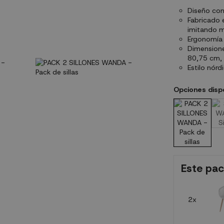
Diseño con
Fabricado e
imitando m
Ergonomía 
Dimensione
80,75 cm, 
Estilo nórd
Opciones disp
Este pac
2x