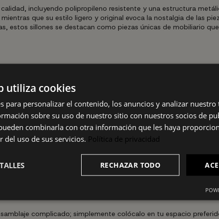
calidad, incluyendo polipropileno resistente y una estructura metáli
entras que su estilo ligero y original evoca la nostalgia de las pie
as, estos sillones se destacan como piezas únicas de mobiliario qu
tura de asiento de 44 cm y profundidad de asiento de 43 cm, lo qu
 de peso, garantizando durabilidad y seguridad.
b utiliza cookies
6 para asientos domésticos, asegurando la calidad y fiabilidad d
s para personalizar el contenido, los anuncios y analizar nuestro
mación sobre su uso de nuestro sitio con nuestros socios de pub
zas de mobiliario elegantes, sino que también estás optando por la 
s pueden combinarla con otra información que les haya proporci
incón de tu hogar, ya sea en el salón, el comedor o incluso en tu esp
r del uso de sus servicios.
Política de privacidad
cciones de lavado proporcionadas, lo que garantiza que tus sillon
intivo, materiales de alta calidad y precio asequible. En comparació
TALLES
RECHAZAR TODO
ACE
alidad. Su versatilidad y durabilidad los convierten en una elecció
POWE
e ensamblaje complicado; simplemente colócalo en tu espacio preferi