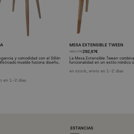
DA
MESA EXTENSIBLE TWEEN
292,97€
457,77€
egancia y comodidad con el Sillón
La Mesa Extensible Tween combina
fisticado mueble fusiona diseño
funcionalidad en un estilo nórdico ú
y resistencia, ofreciendo una
capacidad de extenderse hasta 40
ca en tu hogar. Disponible en una
convierte en la solución perfecta p
en stock, envío en 1-2 días
es que se adapta a todos los
espacio en tu hogar; es la respuest
 arena, aguamarina, gris, café y
necesidades de espacio y estilo. Características
ío en 1-2 días
 en polipropileno de alta resistencia
técnicas: Medidas Ancho (cerrada) 120 cm,
metálica...
Profundidad 80 cm, Alto 75 cm Exten
ESTANCIAS