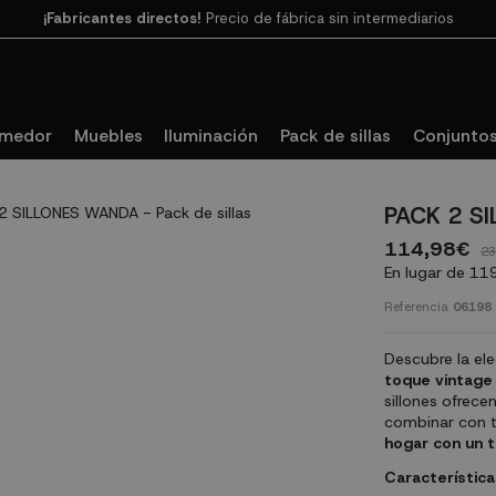
Paga en 3
cuotas SIN INTERESES con SeQura
omedor
Muebles
Iluminación
Pack de sillas
Conjuntos
PACK 2 S
114,98€
23
En lugar de 11
Referencia
06198
Descubre la ele
toque vintage 
sillones ofrece
combinar con t
hogar con un t
Característica