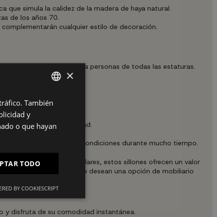
ca que simula la calidez de la madera de haya natural.
zas de los años 70.
e complementarán cualquier estilo de decoración.
e los hace adecuados para personas de todas las estaturas.
×
el producto.
 tráfico. También
SPANISH
licidad y
ES
comodidad y la funcionalidad.
onado o que hayan
acio de trabajo.
PT
es se mantengan en óptimas condiciones durante mucho tiempo.
FR
n con otras opciones similares, estos sillones ofrecen un valor
PTAR TODO
IT
n superior para aquellos que desean una opción de mobiliario
RED BY COOKIESCRIPT
do y disfruta de su comodidad instantánea.