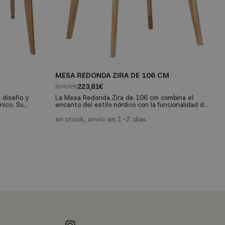
MESA REDONDA ZIRA DE 106 CM
M
223,81€
319,72€
33
 diseño y
La Mesa Redonda Zira de 106 cm combina el
L
nico. Su
encanto del estilo nórdico con la funcionalidad de
la
 cm la
un mueble moderno. Con su tablero de DM lacado
m
ara optimizar el
en blanco y patas de madera de caucho, esta
en stock, envío en 1-2 días
es
e
a a tus
mesa aporta elegancia y soluciones prácticas a tu
c
cocina o comedor. Sus dimensiones la hacen
pe
perfecta para espacios compactos. ¡Descubre
c
sible...
cómo esta mesa puede transformar tu...