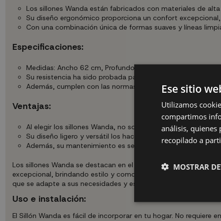
Los sillones Wanda están fabricados con materiales de alta 
Su diseño ergonómico proporciona un confort excepcional, mi
Con una combinación única de formas suaves y líneas limpi
Especificaciones:
Medidas: Ancho 62 cm, Profundo 55 cm y Alto 80.75 cm, al
Su resistencia ha sido probada para soportar hasta 150 kg
Ese sitio we
Además, cumplen con las normas de seguridad EN 12250:201
Utilizamos cookie
Ventajas:
compartimos infor
Al elegir los sillones Wanda, no solo estás adquiriendo pie
análisis, quiene
Su diseño ligero y versátil los hace ideales para cualquier r
recopilado a parti
Además, su mantenimiento es sencillo gracias a las instru
Los sillones Wanda se destacan en el mercado por su diseño dist
MOSTRAR DE
excepcional, brindando estilo y comodidad sin comprometer la c
que se adapte a sus necesidades y estilo de vida.
Uso e instalación:
El Sillón Wanda es fácil de incorporar en tu hogar. No requier