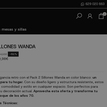
629 020 883
0
 mesas y sillas
ILLONES WANDA
-51%
4,65€
9,98€
gancia retro con el Pack 2 Sillones Wanda en color blanco:
un
para tu hogar.
Con su diseño ligero y estructura resistente, estos
n comodidad y estilo en cualquier espacio. Son perfectos para
u decoración actual.
Aprovecha esta oferta y transforma tu
oque de los años 70.
s Técnicas: