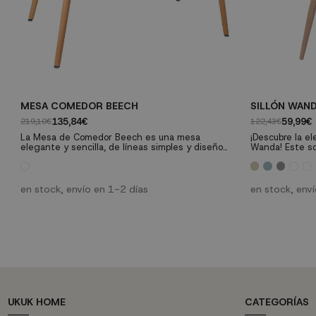
MESA COMEDOR BEECH
SILLÓN WAN
135,84€
59,99€
219,10€
122,43€
La Mesa de Comedor Beech es una mesa
¡Descubre la el
elegante y sencilla, de líneas simples y diseño
Wanda! Este so
actual capaz de encajar bien en tu salón,
contemporáneo 
comedor, cocina y casi cualquier estancia de tu
experiencia úni
casa. Tanto por su diseño como por los colores
paleta de color
que en los que se presenta, se trata de una mesa
gustos: blanco,
en stock, envío en 1-2 días
en stock, env
ideal para decoraciones de corte nórdico, aunque
rosa. Fabricado
también es un gran valor para hogares...
con estructura 
UKUK HOME
CATEGORÍAS