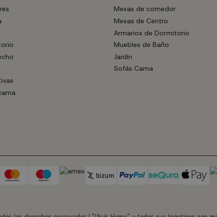
res
Mesas de comedor
a
Mesas de Centro
Armarios de Dormitorio
torio
Muebles de Baño
echo
Jardín
Sofás Cama
tivas
 cama
dos los derechos reservados | "Ukuk Home" y todos sus logotipos son ma