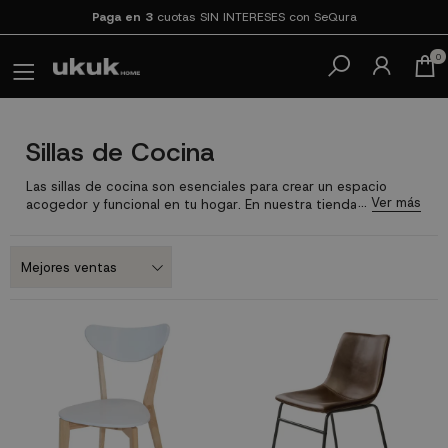
Paga en 3
cuotas SIN INTERESES con SeQura
0
Sillas de Cocina
Las sillas de cocina son esenciales para crear un espacio
acogedor y funcional en tu hogar. En nuestra tienda,
encontrarás una amplia gama de sillas de cocina
modernas y
baratas, diseñadas para adaptarse a cualquier estilo y
necesidad.
Si estás buscando sillas de cocina muy cómodas,
sillas de cocina de madera que aporten un toque cálido y
natural, aquí tienes opciones para todos los gustos.
Contamos con sillas para cocina en diferentes estilos, desde
las más clásicas hasta las más modernas, en diferentes
materiales ¡E incluso
taburetes
o
pack de mesa y sillas
!
Eso si,
siempre al mejor precio online sin sacrificar la calidad. Ideales
para quienes buscan sillas de cocina baratas sin renunciar al
confort. Tenemos las sillas de cocina que se ajusten a tu
espacio y estilo.