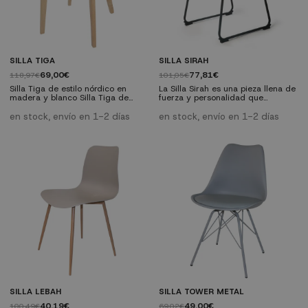
SILLA TIGA
SILLA SIRAH
69,00€
77,81€
118,97€
101,05€
Silla Tiga de estilo nórdico en
La Silla Sirah es una pieza llena de
madera y blanco Silla Tiga de
fuerza y personalidad que
diseño nórdico que combina
aportará grandes dosis de estilo a
estructura de madera con asiento
cualquier estancia en la que la
en stock, envío en 1-2 días
en stock, envío en 1-2 días
y respaldo en color blanco, ideal
ubiques. Sus líneas redondeadas y
para cocinas y comedores.
la combinación del metal y la
Medidas: Ancho 48 cm x Fondo
polipiel la convierten en la silla
51 cm x Alto 79 cm.
perfecta para aquellos que
busquen algo diferente pero con
elegancia.
SILLA LEBAH
SILLA TOWER METAL
40,19€
49,00€
100,49€
69,02€