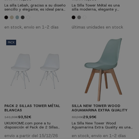
La silla Lebah, gracias a su diseño
La Silla Tower Métal es una
sencillo y elegante, es ideal para
silla moderna, elegante y
tu cocina o comedor. Tambien se
versátil que, a pesar de su aspecto
caracteriza por su original
actual, se entronca directamente
respaldo con formas geométricas
con uno de los modelos de sillas
en relieve.
más reconocidos en el mundo del
en stock, envío en 1-2 días
últimas unidades en stock
mobiliario: la silla tower. Llena tu
casa de espíritu moderno y
tradición apostando por la silla
Tower con patas metálicas y
PACK
renueva el aspecto d
PACK 2 SILLAS TOWER MÉTAL
SILLA NEW TOWER WOOD
BLANCAS
AGUAMARINA EXTRA QUALITY
93,52€
29,95€
141,69€
68,06€
UKUKHOME.com pone a tu
La Silla New Tower Wood
disposición el Pack de 2 Sillas
Aguamarina Extra Quality es una
Tower Métal blancas. Una forma en
actualización de una de las sillas
la que podrás ahorrar llevándote
más famosas en el mundo: la silla
envío a partir del 15/12/26
en stock, envío en 1-2 días