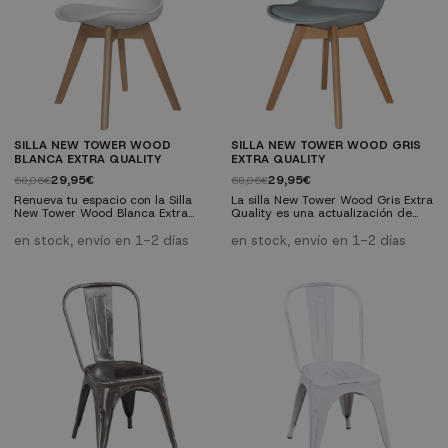
SILLA NEW TOWER WOOD
SILLA NEW TOWER WOOD GRIS
BLANCA EXTRA QUALITY
EXTRA QUALITY
29,95€
29,95€
68,06€
68,06€
Renueva tu espacio con la Silla
La silla New Tower Wood Gris Extra
New Tower Wood Blanca Extra
Quality es una actualización de
Quality. Su base de madera
una de las sillas más famosas de
maciza y su asiento ergonómico
la historia, diseñada en 1950, y
en stock, envío en 1-2 días
en stock, envío en 1-2 días
en polipropileno blanco ofrecen
que actualmente pasa por ser uno
durabilidad y confort
de los modelos icónicas de la
excepcionales, es perfecta para
historia del diseño y la
cualquier ambiente del hogar.
decoración.
Además, su fácil montaje y
versatilidad la convierten en una
elección ideal para estilos
decorativos modernos o
nórdicos....