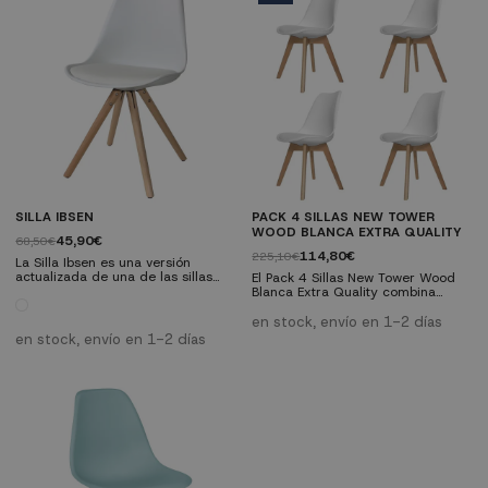
hogar. Además, su fácil montaje y
versatilidad la convierten en una
elección ideal para estilos
decorativos modernos o...
SILLA IBSEN
PACK 4 SILLAS NEW TOWER
WOOD BLANCA EXTRA QUALITY
45,90€
68,50€
114,80€
225,10€
La Silla Ibsen es una versión
actualizada de una de las sillas
El Pack 4 Sillas New Tower Wood
más conocidas de todos los
Blanca Extra Quality combina
tiempos: la Silla Tower, creada en
elegancia y durabilidad en un
1950, y que a día de hoy es uno
diseño escandinavo moderno. Con
en stock, envío en 1-2 días
modelos icónicos de la historia del
asientos ergonómicos de
en stock, envío en 1-2 días
diseño y la decoración.
polipropileno mate y patas de
madera maciza de haya, ofrece
comodidad y estilo en cualquier
comedor. Cumpliendo con
estándares de seguridad y
resistencia, es la elección perfecta
para un ambiente acogedor y...