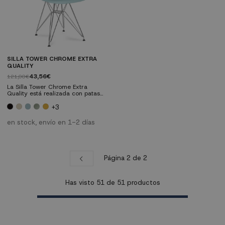
SILLA TOWER CHROME EXTRA
QUALITY
43,56€
121,00€
La Silla Tower Chrome Extra
Quality está realizada con patas
de metal cromado realizadas con
varillas entrelazadas imitando la
+3
estructura de la famosa Torre Eiffel
y asiento ergonómico adaptable
en stock, envío en 1-2 días
a en calidad Polipropileno muy
resistente a los golpes.
Página 2 de 2
Has visto
51
de
51
productos