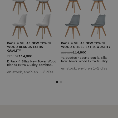
PACK 4 SILLAS NEW TOWER
PACK 4 SILLAS NEW TOWER
P
WOOD BLANCA EXTRA
WOOD GRISES EXTRA QUALITY
W
QUALITY
Q
114,80€
225,10€
114,80€
225,10€
2
Ya puedes hacerte con la Silla
New Tower Wood Extra Quality
El Pack 4 Sillas New Tower Wood
Y
gris en pack de cuatro y, de este
Blanca Extra Quality combina
d
modo, hacer que tu compra sea
elegancia y durabilidad en un
en stock, envío en 1-2 días
A
más económica. Son perfectas si
diseño escandinavo moderno.
m
en stock, envío en 1-2 días
e
lo que te gusta es el estilo
Con asientos ergonómicos de
c
nórdico, pero por su polivalencia
polipropileno mate y patas de
d
combinan bien con casi
madera maciza de haya, ofrece
T
cualquier estilo.
comodidad y estilo en cualquier
d
comedor. Cumpliendo con
p
estándares de seguridad y
resistencia, es la elección
perfecta para un ambiente
acogedor y...