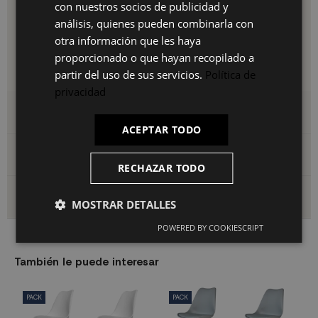
con nuestros socios de publicidad y
FR
crear un ambiente moderno y desenfadado.
análisis, quienes pueden combinarla con
Resiste hasta 150 kg.
IT
otra información que les haya
Fácil y sencillo montaje.
proporcionado o que hayan recopilado a
partir del uso de sus servicios.
Política de
privacidad
Detalles del producto
ACEPTAR TODO
Archivos adjuntos
RECHAZAR TODO
Envío y devoluciones
MOSTRAR DETALLES
POWERED BY COOKIESCRIPT
También le puede interesar
PACK
PACK