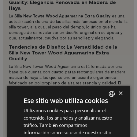
Quality: Elegancia Renovada en Madera de
Haya
La
Silla New Tower Wood Aguamarina
Extra Quality
es una
actualización de una de las sillas más famosas en el mundo: la
silla tower, a la cual, el paso del tiempo, lo único que ha
conseguido es revalorizar un diseño original en su época y
que, actualmente, cautiva por su sencillez y elegancia.
Tendencias de Diseño: La Versatilidad de la
Silla New Tower Wood Aguamarina Extra
Quality
La Silla New Tower Wood Aguamarina está formada por una
base que cuenta con cuatro patas rectangulares de madera
maciza de haya a las que se une un asiento ergonómico
fabricado en polipropileno de alta resistencia y calidad. El
asiento viene equipado con un cojín fijo en un tono
×
complementario al resto de la pieza. Sus
medidas
son 48 cm
Ese sitio web utiliza cookies
de ancho X 82 cm de alto y 53 cm de profundidad, siendo la
altura del asiento de 46 cm.
Utilizamos cookies para personalizar el
SPANISH
Combina esta silla con cualquiera de los otros modelos de
contenido, los anuncios y analizar nuestro
Silla Tower
. También puedes explorar otras
sillas de comedor
,
ES
tráfico. También compartimos
incluyendo distintos modelos, como
sillas tapizadas
,
sillas de
madera
o
sillas nórdicas
. Disponemos una amplia variedad de
PT
información sobre su uso de nuestro sitio
opciones en términos de colores, texturas y estilos para