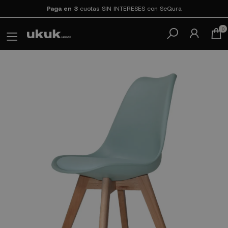
Paga en 3
cuotas SIN INTERESES con SeQura
0