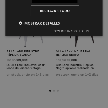
RECHAZAR TODO
MOSTRAR DETALLES
POWERED BY COOKIESCRIPT
SILLA LANK INDUSTRIAL
SILLA LANK INDUSTRIAL
S
RÉPLICA BLANCA
RÉPLICA NEGRA
B
39,00€
39,00€
108,33€
108,33€
1
La Silla Lank Industrial es un
Silla Lank Industrial Réplica
S
ícono del diseño vintage
Negra apilable realizada en
r
industrial, fabricada en acero
acero y acabada en pintura
a
con tratamiento de fosfatado
epoxi. Modelo sometido a un
M
en stock, envío en 1-2 días
en stock, envío en 1-2 días
e
para mayor durabilidad. Sus
tratamiento de fosfatado que
t
formas simples y elegantes se
mejora sus propiedades y la
m
adaptan perfectamente a
hace más duradera, a la vez
h
cualquier decoración, ya sea en
que le aporta la apariencia
q
interiores o exteriores. Aporta
Vintage Industrial que la ha
V
estilo y funcionalidad a tu hogar
llevado a ser una de las sillas
c
u oficina con esta silla versátil y
más conocidas a nivel mundial.
m
resistente. ¡Consigue la...