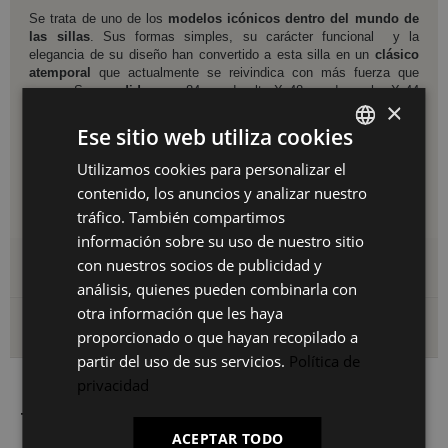
Se trata de uno de los
modelos icónicos dentro del mundo de
las sillas
. Sus formas simples, su carácter funcional y la
elegancia de su diseño han convertido a esta silla en un
clásico
atemporal
que actualmente se reivindica con más fuerza que
nunca. Sus
medidas
son 84 cm de alto X 48 cm de ancho X 44
×
cm de profundidad, siendo la altura de su asiento de 45 cm.
Ese sitio web utiliza cookies
Su versatilidad la convierte en una silla que encaja perfectamente
tanto en salones como en cocinas, siendo una magnífica elección
Utilizamos cookies para personalizar el
SPANISH
también para terrazas, jardines y espacios exteriores. Su diseño y
contenido, los anuncios y analizar nuestro
materiales hacen de esta silla en una
pieza básica dentro de
ES
cualquier tipo de decoración Industrial o Vintage.
tráfico. También compartimos
PT
información sobre su uso de nuestro sitio
con nuestros socios de publicidad y
Detalles del producto
FR
análisis, quienes pueden combinarla con
IT
otra información que les haya
Envío y devoluciones
proporcionado o que hayan recopilado a
partir del uso de sus servicios.
Política de
privacidad
También le puede interesar
ACEPTAR TODO