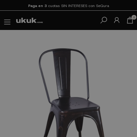
Paga en 3
cuotas SIN INTERESES con SeQura
0