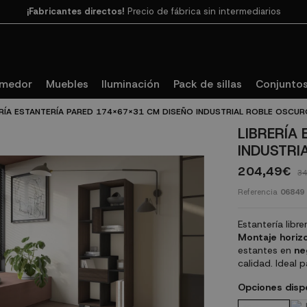
¡Fabricantes directos!
Precio de fábrica sin intermediarios
Paga en 3
cuotas SIN INTERESES con SeQura
omedor
Muebles
Iluminación
Pack de sillas
Conjuntos
ERÍA ESTANTERÍA PARED 174X67X31 CM DISEÑO INDUSTRIAL ROBLE OSCU
LIBRERÍA
INDUSTRI
204,49€
34
Referencia
06849
Estantería libr
Montaje horizo
estantes en
ne
calidad. Ideal 
Opciones disp