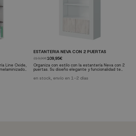
ESTANTERIA NEVA CON 2 PUERTAS
A
109,95€
219,90€
29
ría Line Oxide,
Organiza con estilo con la estantería Neva con 2
El
s melaminizado
puertas. Su diseño elegante y funcionalidad te
in
istente ofrece
ofrecen un espacio de almacenamiento atractivo
re
 para tu hogar.
y práctico para realzar la organización en tu
en stock, envío en 1-2 días
De
e
hogar.
cu
p
z