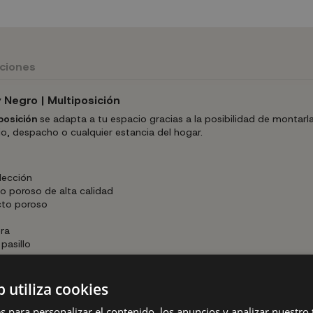
uciones
 Negro | Multiposición
posición
se adapta a tu espacio gracias a la posibilidad de montarl
io, despacho o cualquier estancia del hogar.
lección
 poroso de alta calidad
cto poroso
era
pasillo
b utiliza cookies
ad
s para personalizar el contenido, los anuncios y analizar nuestro