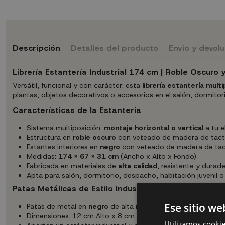
Descripción
Detalles del producto
Envío y devol
Librería Estantería Industrial 174 cm | Roble Oscuro y
Versátil, funcional y con carácter: esta
librería estantería multi
plantas, objetos decorativos o accesorios en el salón, dormitor
Características de la Estantería
Sistema multiposición:
montaje horizontal o vertical
a tu e
Estructura en
roble oscuro
con veteado de madera de tacto
Estantes interiores en
negro
con veteado de madera de ta
Medidas:
174 x 67 x 31 cm
(Ancho x Alto x Fondo)
Fabricada en materiales de
alta calidad
, resistente y durad
Apta para salón, dormitorio, despacho, habitación juvenil o 
Patas Metálicas de Estilo Industrial
Ese sitio we
Patas de metal en
negro
de alta resistencia
Dimensiones: 12 cm Alto x 8 cm Ancho x 33 cm Profundid
Utilizamos cookie