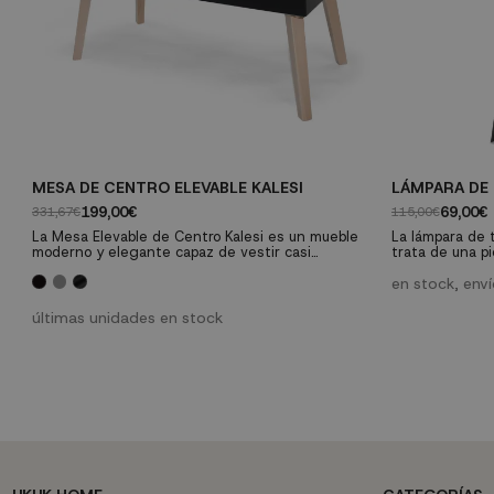
MESA DE CENTRO ELEVABLE KALESI
LÁMPARA DE
199,00€
69,00€
331,67€
115,00€
La Mesa Elevable de Centro Kalesi es un mueble
La lámpara de 
moderno y elegante capaz de vestir casi
trata de una pi
cualquier estancia y que, además, nos ofrece un
está inspirada 
espacio extra bajo su tapa para guardar cualquier
acabado de sus
en stock, env
objeto que necesitemos tener a mano.
color negro ma
últimas unidades en stock