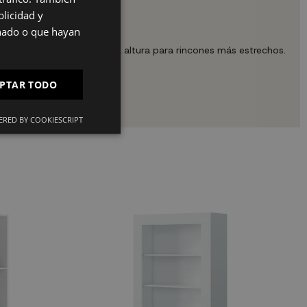
licidad y
ES
onado o que hayan
PT
s; en vertical aprovecha la altura para rincones más estrechos.
FR
PTAR TODO
IT
nte.
RED BY COOKIESCRIPT