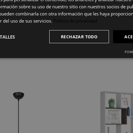
o
mación sobre su uso de nuestro sitio con nuestros socios de pub
s pueden combinarla con otra información que les haya proporci
r del uso de sus servicios.
Política de privacidad
nico: en horizontal ocupa más ancho para espacios abiertos y amplio
rnidad a cualquier decoración.
TALLES
RECHAZAR TODO
ACE
pida y segura, tanto apoyada en pared como como mueble independie
POWE