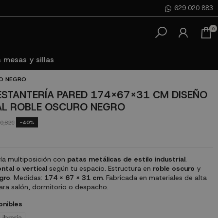
629 020 883
0
 mesas y sillas
RO NEGRO
 ESTANTERÍA PARED 174X67X31 CM DISEÑO
AL ROBLE OSCURO NEGRO
-40%
0,82€
ería multiposición con
patas metálicas de estilo industrial
.
ntal o vertical
según tu espacio. Estructura en
roble oscuro
y
gro
. Medidas:
174 x 67 x 31 cm
. Fabricada en materiales de alta
para salón, dormitorio o despacho.
onibles