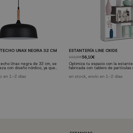
 TECHO UNAX NEGRA 32 CM
ESTANTERÍA LINE OXIDE
56,10€
102,00€
techo Unax negra de 32 cm, se
Optimiza tu espacio con la estante
eza con diseño nórdico, ya que
fabricada con tablero de partícula
en el otoño escandinavo, gracias al
de 15 mm. Su diseño versátil y res
 materiales, aluminio lacado en
ío en 1-2 días
una solución organizativa duradera
en stock, envío en 1-2 días
te y embellecedor de madera.