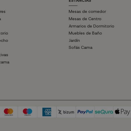
ESTANCIAS
res
Mesas de comedor
a
Mesas de Centro
Armarios de Dormitorio
torio
Muebles de Baño
echo
Jardín
Sofás Cama
tivas
 cama