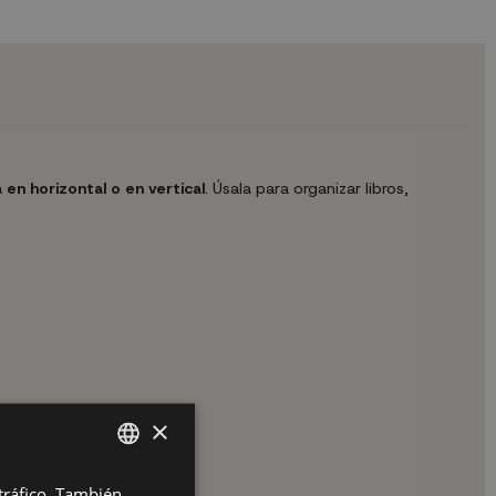
a
en horizontal o en vertical
. Úsala para organizar libros,
×
 tráfico. También
SPANISH