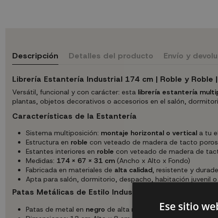
Descripción
Detalles del producto
Envío y devol
Librería Estantería Industrial 174 cm | Roble y Roble |
Versátil, funcional y con carácter: esta
librería estantería multi
plantas, objetos decorativos o accesorios en el salón, dormitor
Características de la Estantería
Sistema multiposición:
montaje horizontal o vertical
a tu e
Estructura en
roble
con veteado de madera de tacto poroso
Estantes interiores en
roble
con veteado de madera de tac
Medidas:
174 x 67 x 31 cm
(Ancho x Alto x Fondo)
Fabricada en materiales de
alta calidad
, resistente y durad
Apta para salón, dormitorio, despacho, habitación juvenil o 
Patas Metálicas de Estilo Industrial
Ese sitio we
Patas de metal en
negro
de alta resistencia