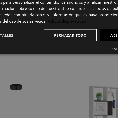
ad
s para personalizar el contenido, los anuncios y analizar nuestro
o
mación sobre su uso de nuestro sitio con nuestros socios de pub
s pueden combinarla con otra información que les haya proporci
r del uso de sus servicios.
Política de privacidad
nico: en horizontal ocupa más ancho para espacios abiertos y amplio
 cualquier decoración.
TALLES
RECHAZAR TODO
ACE
pida y segura, tanto apoyada en pared como como mueble independie
POWE