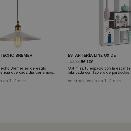
 TECHO BREMER
ESTANTERÍA LINE OXIDE
56,10€
102,00€
techo Bremer es de estilo
Optimiza tu espacio con la estante
ndencia que cada día tiene más
fabricada con tablero de partícula
espacios públicos como privados,
de 15 mm. Su diseño versátil y res
fría pero combinándola con
ío en 1-2 días
una solución organizativa duradera
en stock, envío en 1-2 días
era conseguirás aportar mayor