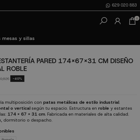
629 020 883
0
 mesas y sillas
 ESTANTERÍA PARED 174X67X31 CM DISEÑO
AL ROBLE
-40%
0,82€
ería multiposición con
patas metálicas de estilo industrial
.
ntal o vertical
según tu espacio. Estructura en
roble
y estantes
das:
174 x 67 x 31 cm
. Fabricada en materiales de alta calidad.
n, dormitorio o despacho.
onibles