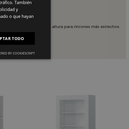
 tráfico. También
SPANISH
licidad y
ES
onado o que hayan
PT
s; en vertical aprovecha la altura para rincones más estrechos.
FR
PTAR TODO
IT
nte.
RED BY COOKIESCRIPT