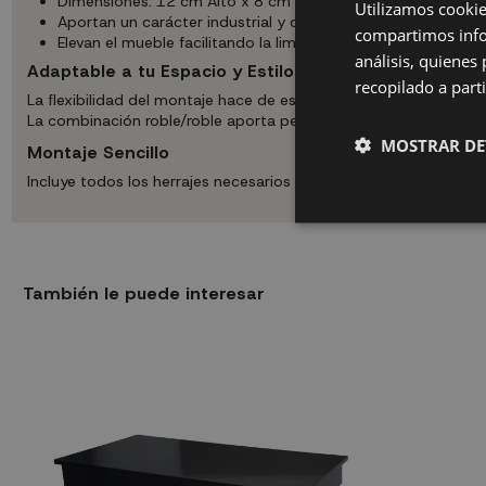
Dimensiones: 12 cm Alto x 8 cm Ancho x 33 cm Profundid
Utilizamos cookie
Aportan un carácter industrial y contemporáneo al conjunt
compartimos infor
Elevan el mueble facilitando la limpieza del suelo
análisis, quiene
Adaptable a tu Espacio y Estilo
recopilado a parti
La flexibilidad del montaje hace de esta estantería un mueble ú
La combinación roble/roble aporta personalidad y modernidad a
MOSTRAR DE
Montaje Sencillo
Incluye todos los herrajes necesarios para una instalación rá
También le puede interesar