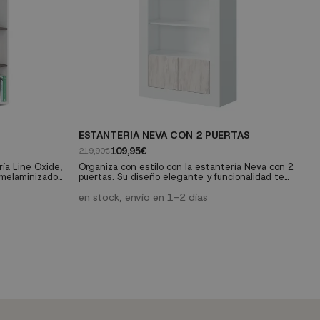
ESTANTERIA NEVA CON 2 PUERTAS
A
109,95€
219,90€
29
ría Line Oxide,
Organiza con estilo con la estantería Neva con 2
El
s melaminizado
puertas. Su diseño elegante y funcionalidad te
in
istente ofrece
ofrecen un espacio de almacenamiento atractivo
re
 para tu hogar.
y práctico para realzar la organización en tu
en stock, envío en 1-2 días
De
e
hogar.
cu
p
z