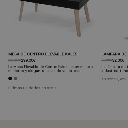
MESA DE CENTRO ELEVABLE KALESI
LÁMPARA DE
199,00€
32,00€
331,67€
53,33€
La Mesa Elevable de Centro Kalesi es un mueble
La lámpara de 
moderno y elegante capaz de vestir casi
industrial, te
cualquier estancia y que, además, nos ofrece un
auge tanto en 
espacio extra bajo su tapa para guardar cualquier
aparentemente 
en stock, env
objeto que necesitemos tener a mano.
muebles de mad
calidez.
últimas unidades en stock