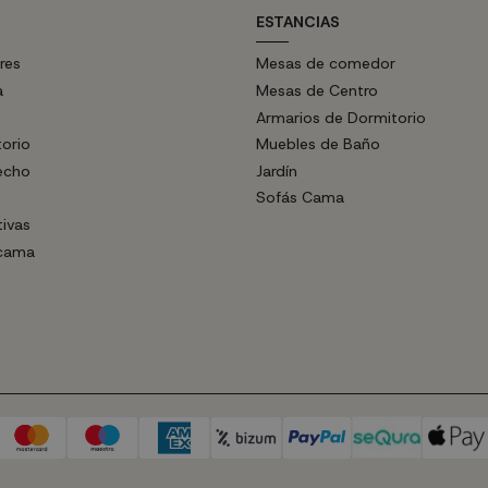
ESTANCIAS
res
Mesas de comedor
a
Mesas de Centro
Armarios de Dormitorio
torio
Muebles de Baño
echo
Jardín
Sofás Cama
tivas
 cama