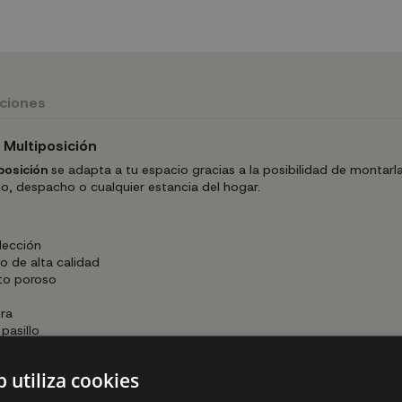
uciones
 Multiposición
posición
se adapta a tu espacio gracias a la posibilidad de montarl
io, despacho o cualquier estancia del hogar.
lección
 de alta calidad
to poroso
era
pasillo
b utiliza cookies