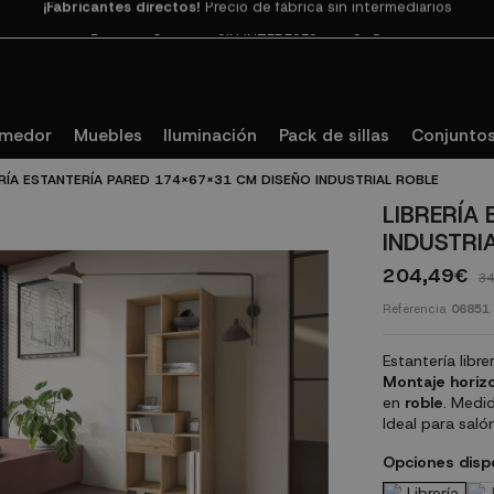
Paga en 3
cuotas SIN INTERESES con SeQura
omedor
Muebles
Iluminación
Pack de sillas
Conjuntos
ERÍA ESTANTERÍA PARED 174X67X31 CM DISEÑO INDUSTRIAL ROBLE
LIBRERÍA
INDUSTRI
204,49€
34
Referencia
06851
Estantería libr
Montaje horizo
en
roble
. Medi
Ideal para saló
Opciones disp