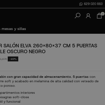
629 020 883
0
 mesas y sillas
 SALÓN ELVA 260X80X37 CM 5 PUERTAS
BLE OSCURO NEGRO
-40%
1,67€
alón con gran capacidad de almacenamiento.
5 puertas
con
erre soft y acabado en melamina de alta calidad con veteado de
to poroso.
artimentos interiores
isagras soft-close
il y funcional