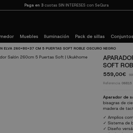
Paga en 3
cuotas SIN INTERESES con SeQura
omedor
Muebles
Iluminación
Pack de sillas
Conjuntos
N ELVA 260X80X37 CM 5 PUERTAS SOFT ROBLE OSCURO NEGRO
APARADOR
SOFT RO
559,00€
93
Referencia
06815
Aparador de s
bisagras de ci
madera de tac
✓ Amplios comp
✓ Sistema de b
✓ Diseño versát