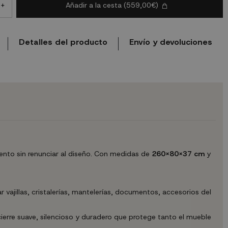
Añadir a la cesta
(559,00€)
+
Detalles del producto
Envío y devoluciones
nto sin renunciar al diseño. Con medidas de
260X80X37 cm
y
vajillas, cristalerías, mantelerías, documentos, accesorios del
ierre suave, silencioso y duradero que protege tanto el mueble