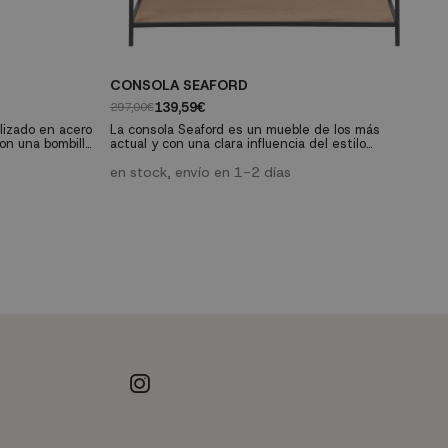
CONSOLA SEAFORD
A
139,59€
297,00€
25
lizado en acero
La consola Seaford es un mueble de los más
on una bombilla
actual y con una clara influencia del estilo
ú
o incluida).
industrial. Podrás utilizarlo como mueble auxiliar o
de apoyo en cualquier estancia de tu casa, así
en stock, envío en 1-2 días
como de recibidor creando un espacio personal
combinándolo, por ejemplo, con un espejo o alguna
de las estanterías de la familia Seaford.