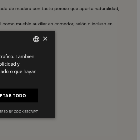
teado de madera con tacto poroso que aporta naturalidad,
l como mueble auxiliar en comedor, salón o incluso en
×
 tráfico. También
SPANISH
licidad y
ES
onado o que hayan
PT
FR
PTAR TODO
IT
RED BY COOKIESCRIPT