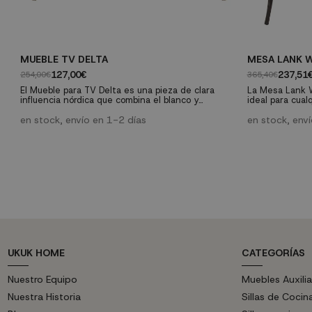
MUEBLE TV DELTA
MESA LANK 
127,00€
237,51
254,00€
365,40€
El Mueble para TV Delta es una pieza de clara
La Mesa Lank 
influencia nórdica que combina el blanco y
ideal para cual
la madera, dos elementos capitales en este
que encontrará
estilo, con un diseño desenfadado y actual. La
en stock, envío en 1-2 días
espacio actual 
en stock, env
unión de estas dos características confiere a
personalidad d
este pieza un carácter especial qu
convertirá en u
UKUK HOME
CATEGORÍAS
Nuestro Equipo
Muebles Auxilia
Nuestra Historia
Sillas de Cocin