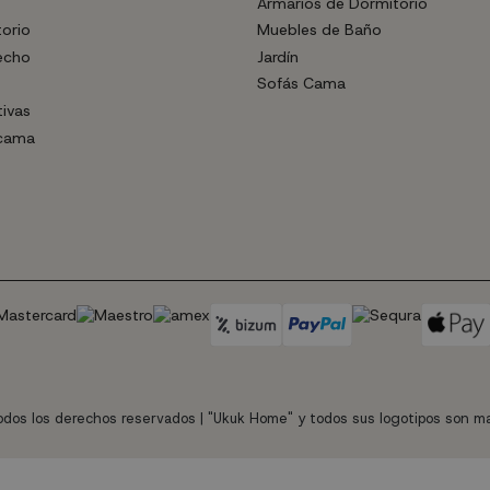
Armarios de Dormitorio
torio
Muebles de Baño
echo
Jardín
Sofás Cama
tivas
 cama
dos los derechos reservados | "Ukuk Home" y todos sus logotipos son ma