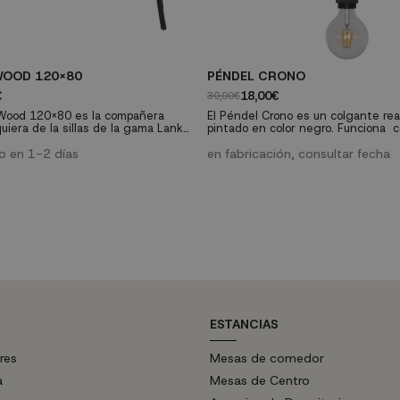
WOOD 120X80
PÉNDEL CRONO
€
18,00€
30,00€
Wood 120x80 es la compañera
El Péndel Crono es un colgante rea
quiera de la sillas de la gama Lank
pintado en color negro. Funciona c
s en nuestra tienda. Construye un
de casquillo E-27 de máximo 40W (n
y con estilo apoyándote en la
ío en 1-2 días
en fabricación, consultar fecha
e esta mesa que, sin duda, se
no de los favoritos de tu hogar.
ESTANCIAS
res
Mesas de comedor
a
Mesas de Centro