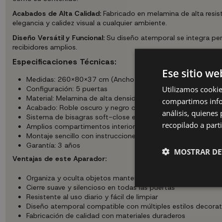
Acabados de Alta Calidad:
Fabricado en melamina de alta resis
elegancia y calidez visual a cualquier ambiente.
Diseño Versátil y Funcional:
Su diseño atemporal se integra per
recibidores amplios.
Especificaciones Técnicas:
Ese sitio we
Medidas: 260X80X37 cm (Ancho x Alto x Fondo)
Utilizamos cookie
Configuración: 5 puertas
Material: Melamina de alta densidad
compartimos infor
Acabado: Roble oscuro y negro con veteado poroso
análisis, quiene
Sistema de bisagras soft-close en todas las puertas
recopilado a parti
Amplios compartimentos interiores
Montaje sencillo con instrucciones incluidas
Garantía: 3 años
MOSTRAR DE
Ventajas de este Aparador:
Organiza y oculta objetos manteniendo el orden visual
Cierre suave y silencioso en todas las puertas
Resistente al uso diario y fácil de limpiar
Diseño atemporal compatible con múltiples estilos decorat
Fabricación de calidad con materiales duraderos