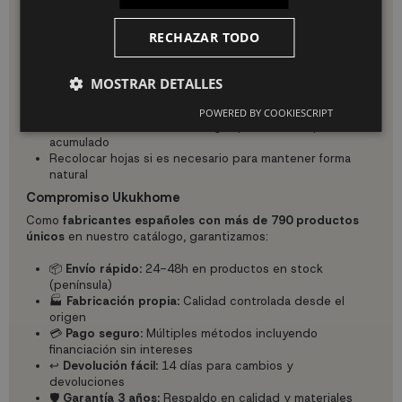
Cuidado y mantenimiento
RECHAZAR TODO
Aunque no necesita riego ni luz, te recomendamos:
Limpieza mensual con plumero o paño suave seco
MOSTRAR DETALLES
Evitar exposición directa prolongada al sol exterior
(puede decolorar)
POWERED BY COOKIESCRIPT
Rociar ocasionalmente con agua para eliminar polvo
acumulado
Recolocar hojas si es necesario para mantener forma
natural
Compromiso Ukukhome
Como
fabricantes españoles con más de 790 productos
únicos
en nuestro catálogo, garantizamos:
📦
Envío rápido:
24-48h en productos en stock
(península)
🏭
Fabricación propia:
Calidad controlada desde el
origen
💳
Pago seguro:
Múltiples métodos incluyendo
financiación sin intereses
↩️
Devolución fácil:
14 días para cambios y
devoluciones
🛡️
Garantía 3 años:
Respaldo en calidad y materiales