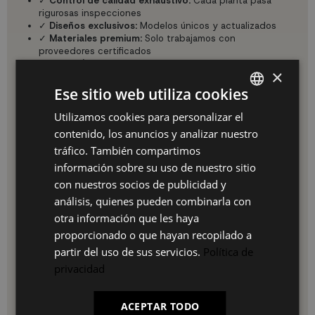
✓
Control de calidad exhaustivo:
Cada planta pasa
rigurosas inspecciones
✓
Diseños exclusivos:
Modelos únicos y actualizados
✓
Materiales premium:
Solo trabajamos con
proveedores certificados
✓
Garantía de 3 años:
Respaldo total en tu compra
×
Usos y aplicaciones
Ese sitio web utiliza cookies
Esta versátil planta artificial es perfecta para múltiples
espacios:
Utilizamos cookies para personalizar el
SPANISH
En el hogar:
contenido, los anuncios y analizar nuestro
ES
tráfico. También compartimos
Salones y comedores: Crea un ambiente acogedor y
PT
información sobre su uso de nuestro sitio
natural
Dormitorios: Decoración relajante sin alergias
con nuestros socios de publicidad y
FR
Baños: Resistente a la humedad, perfecta para
análisis, quienes pueden combinarla con
ambientes húmedos
IT
otra información que les haya
Recibidores: Primera impresión impactante
proporcionado o que hayan recopilado a
Espacios profesionales:
partir del uso de sus servicios.
Política de
Oficinas: Mejora el ambiente laboral y reduce el estrés
privacidad
Hoteles y restaurantes: Decoración elegante
permanente
Tiendas y comercios: Escaparates siempre impecables
ACEPTAR TODO
Centros de estética y spas: Ambiente zen constante