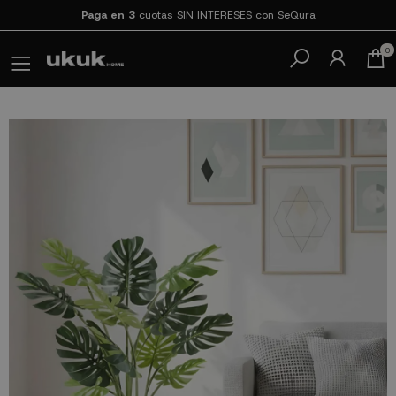
Paga en 3
cuotas SIN INTERESES con SeQura
0