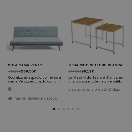
SOFA CAMA VENTO
MESA NIDO SEAFORD BLANCA
S
269,50€
99,12€
490,00€
177,00€
3
Optimiza tu espacio con el sofá
La Mesa Nido Seaford Blanca es
D
cama Vento, equipado con un
una opción moderna y versátil
e
sistema de apertura clic clac
para tu hogar. Con su diseño
S
para una transformación rápida
elegante y funcional, estas
p
en stock, envío en 1-2 días
ú
y sencilla. Elegancia y
mesas nido se complementan
d
funcionalidad se fusionan en
perfectamente entre sí,
s
últimas unidades en stock
este mueble versátil perfecto
brindando practicidad y estilo a
s
para cualquier hogar.
cualquier espacio. Aprovecha su
i
encanto para crear ambientes
v
acogedores y ordenados en tu
hogar. Medidas MESITA 1: Alto:
45,5cm | Ancho:50cm Largo:
50cm...