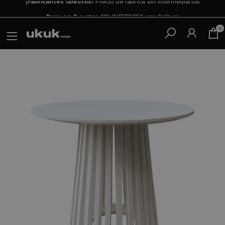
Paga en 3
cuotas SIN INTERESES con SeQura
0