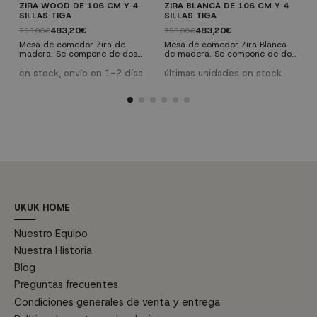
ZIRA WOOD DE 106 CM Y 4
ZIRA BLANCA DE 106 CM Y 4
1
SILLAS TIGA
SILLAS TIGA
L
483,20€
483,20€
755,00€
755,00€
e
q
Mesa de comedor Zira de
Mesa de comedor Zira Blanca
c
e
madera. Se compone de dos
de madera. Se compone de dos
e
partes, tablero fabricado en DM
partes, tablero fabricado en
m
lacado color blanco y patas
madera de caucho maciza
en stock, envío en 1-2 días
últimas unidades en stock
e
color natural. Silla Tiga de
lacado color blanco y patas al
c
comedor de madera estilo
tono. Silla Tiga de comedor de
e
nórdico, combina la madera en
madera estilo nórdico, combina
5
el color claro con el blanco del
la madera en el color claro con
respaldo y asiento. ¡Pack mesa y
el blanco del respaldo y asiento.
sillas de comedor gran calidad!
¡Conjunto mesa y sillas de
comedor gran calidad!
UKUK HOME
Nuestro Equipo
Nuestra Historia
Blog
Preguntas frecuentes
Condiciones generales de venta y entrega