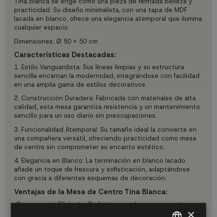
Tina blanca se erige como una pieza de refinada belleza y
practicidad. Su diseño minimalista, con una tapa de MDF
lacada en blanco, ofrece una elegancia atemporal que ilumina
cualquier espacio.
Dimensiones: Ø 50 x 50 cm
Características Destacadas:
1.
Estilo Vanguardista: Sus líneas limpias y su estructura
sencilla encarnan la modernidad, integrándose con facilidad
en una amplia gama de estilos decorativos.
2.
Construcción Duradera: Fabricada con materiales de alta
calidad, esta mesa garantiza resistencia y un mantenimiento
sencillo para un uso diario sin preocupaciones.
3.
Funcionalidad Atemporal: Su tamaño ideal la convierte en
una compañera versátil, ofreciendo practicidad como mesa
de centro sin comprometer su encanto estético.
4.
Elegancia en Blanco: La terminación en blanco lacado
añade un toque de frescura y sofisticación, adaptándose
con gracia a diferentes esquemas de decoración.
Ventajas de la Mesa de Centro Tina Blanca:
Organización Eficiente: Perfecta para almacenar revistas,
×
controles remotos o elementos decorativos, optimizando el