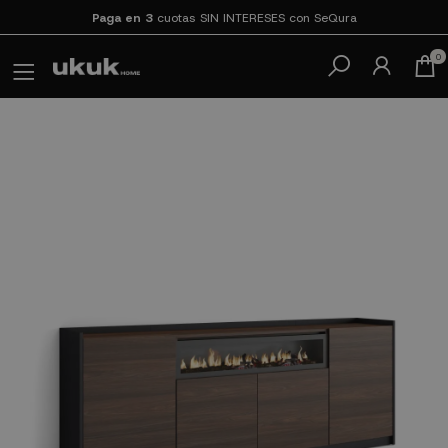
Paga en 3
cuotas SIN INTERESES con SeQura
0