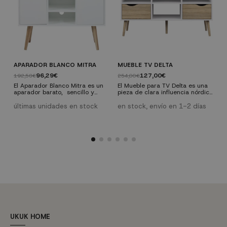
APARADOR BLANCO MITRA
MUEBLE TV DELTA
M
96,29€
127,00€
192,58€
254,00€
1
El Aparador Blanco Mitra es un
El Mueble para TV Delta es una
E
aparador barato, sencillo y
pieza de clara influencia nórdica
f
elegante de los que mejoran,
que combina el blanco y
c
casi sin hacer ruido, la
la madera, dos elementos
y
últimas unidades en stock
en stock, envío en 1-2 días
e
decoración de cualquier salón.
capitales en este estilo, con
f
No es fácil encontrar aparadores
un diseño desenfadado y actual.
f
de estilo vintage que, además,
La unión de estas dos
p
nos puedan encajar dentro de
características confiere a este
p
un decoración de estilo nórdica
pieza un carácter especial qu
como es el caso.
UKUK HOME