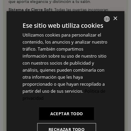
que aporta elegancia y distinción a tu salón.
Sistema de Cierre Soft:
Todas las puertas incorporan
bisagras con tecnología soft-close para un cierre suave,
×
silencioso y duradero.
Ese sitio web utiliza cookies
Especificaciones Técnicas:
Utilizamos cookies para personalizar el
SPANISH
Medidas: 207X80X37 cm (Ancho x Alto x Fondo)
contenido, los anuncios y analizar nuestro
Configuración: 4 puertas
ES
tráfico. También compartimos
Chimenea LED integrada
PT
Potencia chimenea: 34w
información sobre su uso de nuestro sitio
3 niveles de intensidad
con nuestros socios de publicidad y
FR
Mando a distancia incluido (pilas no incluidas)
análisis, quienes pueden combinarla con
Material: Melamina de alta calidad
IT
Acabado: Roble oscuro y negro con veteado poroso
otra información que les haya
Sistema de bisagras soft-close
proporcionado o que hayan recopilado a
Garantía: 3 años
partir del uso de sus servicios.
Política de
Ideal para:
Salones, comedores, recibidores amplios o
privacidad
cualquier estancia donde quieras combinar almacenamiento
funcional con el ambiente cálido de una chimenea
decorativa.
ACEPTAR TODO
¿Por qué elegir este aparador?
Combina funcionalidad y ambiente en un solo mueble
RECHAZAR TODO