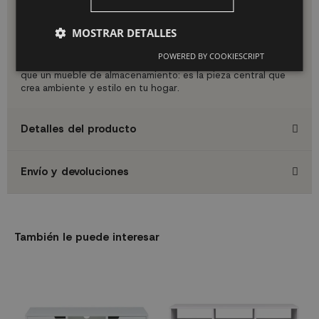
Chimenea eléctrica sin instalaciones complejas
Cierre suave y silencioso en todas las puertas
Acabados premium con tacto natural
MOSTRAR DETALLES
Gran capacidad de almacenaje
POWERED BY COOKIESCRIPT
Transforma tu salón con este aparador que es mucho más
que un mueble de almacenamiento: es la pieza central que
crea ambiente y estilo en tu hogar.
Detalles del producto
Envío y devoluciones
También le puede interesar