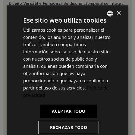
Diseño Versátil y Funcional:
Su diseño atemporal se integra
perfectamente en salones clásicos, modernos o de estilo
×
nórdico. Ideal como mueble auxiliar en comedor, salón o
Ese sitio web utiliza cookies
incluso en recibidores amplios.
Especificaciones Técnicas:
Utilizamos cookies para personalizar el
SPANISH
contenido, los anuncios y analizar nuestro
Medidas: 207X80X37 cm (Ancho x Alto x Fondo)
ES
tráfico. También compartimos
Configuración: 4 puertas
Material: Melamina de alta densidad
PT
información sobre su uso de nuestro sitio
Acabado: Roble oscuro y negro con veteado poroso
con nuestros socios de publicidad y
FR
Sistema de bisagras soft-close en todas las puertas
análisis, quienes pueden combinarla con
Amplios compartimentos interiores
IT
Montaje sencillo con instrucciones incluidas
otra información que les haya
Garantía: 3 años
proporcionado o que hayan recopilado a
Ventajas de este Aparador:
partir del uso de sus servicios.
Política de
privacidad
Organiza y oculta objetos manteniendo el orden visual
Cierre suave y silencioso en todas las puertas
Resistente al uso diario y fácil de limpiar
ACEPTAR TODO
Diseño atemporal compatible con múltiples estilos
decorativos
Fabricación de calidad con materiales duraderos
RECHAZAR TODO
Relación calidad-precio imbatible