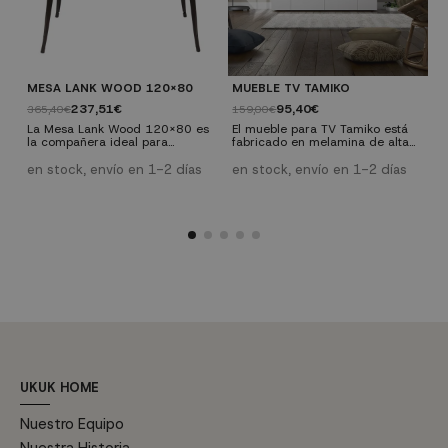
MESA LANK WOOD 120X80
MUEBLE TV TAMIKO
C
237,51€
95,40€
365,40€
159,00€
3
La Mesa Lank Wood 120x80 es
El mueble para TV Tamiko está
L
la compañera ideal para
fabricado en melamina de alta
u
cualquiera de la sillas de la
calidad, con acabado en blanco
t
gama Lank que encontrarás en
y roble canadian. Cuenta con un
a
en stock, envío en 1-2 días
en stock, envío en 1-2 días
e
nuestra tienda. Construye un
fabuloso espacio de almacenaje
c
espacio actual y con estilo
formado por dos bandejas y dos
c
apoyándote en la personalidad
puertas en la parte central y dos
n
de esta mesa que, sin duda, se
puertas batientes a los laterales.
c
convertirá en uno de los
p
favoritos de tu hogar.
e
UKUK HOME
Nuestro Equipo
Nuestra Historia