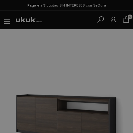
Paga en 3
cuotas SIN INTERESES con SeQura
0