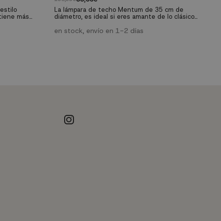
estilo
La lámpara de techo Mentum de 35 cm de
L
 tiene más
diámetro, es ideal si eres amante de lo clásico
se
mo privados,
para decorar los ambientes de tu hogar o tu
an
dola con
espacio comercial con un toque retro, última
en stock, envío en 1-2 días
re
e
ortar mayor
tendencia en diseño de interiores hoy en día.
da
mu