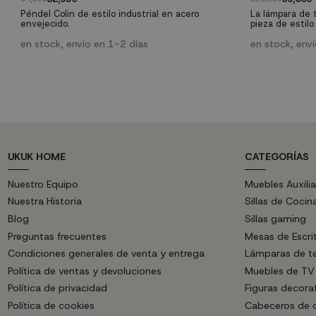
Péndel Colin de estilo industrial en acero
La lámpara de 
envejecido.
pieza de estilo
blanco y mader
en stock, envío en 1-2 días
acogedores y c
en stock, env
espacios con el
Unax y unai com
UKUK HOME
CATEGORÍAS
Nuestro Equipo
Muebles Auxilia
Nuestra Historia
Sillas de Cocin
Blog
Sillas gaming
Preguntas frecuentes
Mesas de Escri
Condiciones generales de venta y entrega
Lámparas de t
Política de ventas y devoluciones
Muebles de TV
Política de privacidad
Figuras decora
Política de cookies
Cabeceros de