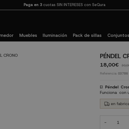
Paga en 3
cuotas SIN INTERESES con SeQura
omedor
Muebles
Iluminación
Pack de sillas
Conjuntos
PÉNDEL 
18,00€
30,0
Referencia
03786
El
Péndel Cr
Funciona con u
en fabrica
-