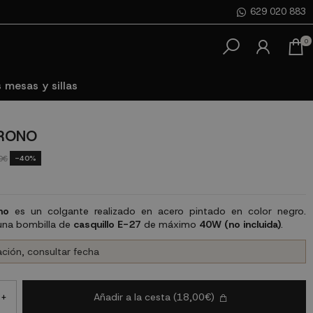
629 020 883
0
 mesas y sillas
CRONO
-40%
0€
ono
es un colgante realizado en acero pintado en color negro.
na bombilla de
casquillo E-27
de máximo
40W (no incluida)
.
ción, consultar fecha
Añadir a la cesta
(18,00€)
+