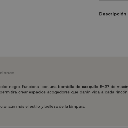
Descripción
uciones
color negro. Funciona con una bombilla de
casquillo E-27
de máxi
os permitirá crear espacios acogedores que darán vida a cada rincó
iar aún más el estilo y belleza de la lámpara.