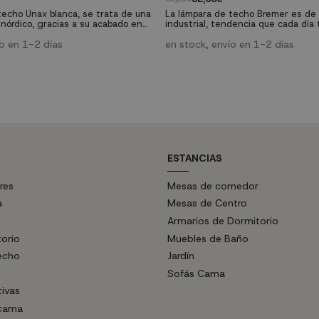
techo Unax blanca, se trata de una
La lámpara de techo Bremer es de 
 nórdico, gracias a su acabado en
industrial, tendencia que cada día
a es ideal para crear ambientes
auge tanto en espacios públicos co
álidos. Podrás conseguir originales
ío en 1-2 días
aparentemente fría pero combinán
en stock, envío en 1-2 días
 resto de la familia de lámapras
muebles de madera conseguirás ap
binándolas a distintas alturas.
calidez.
ESTANCIAS
res
Mesas de comedor
a
Mesas de Centro
Armarios de Dormitorio
torio
Muebles de Baño
echo
Jardín
Sofás Cama
tivas
 cama