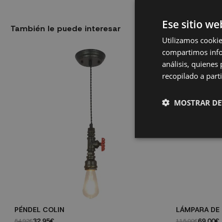
Ese sitio we
También le puede interesar
Utilizamos cookie
compartimos infor
análisis, quiene
recopilado a parti
MOSTRAR DE
PÉNDEL COLIN
LÁMPARA DE
32,95€
69,00€
54,92€
115,00€