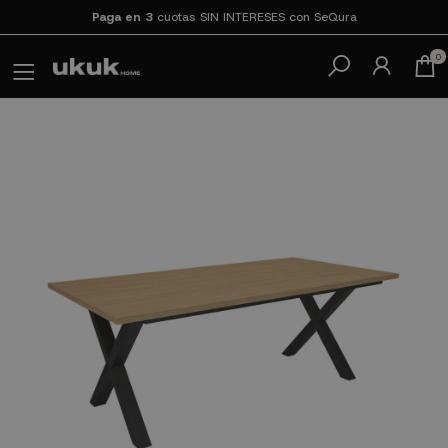
Paga en 3
cuotas SIN INTERESES con SeQura
0