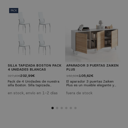
PACK
SILLA TAPIZADA BOSTON PACK
APARADOR 3 PUERTAS ZAIKEN
P
4 UNIDADES BLANCAS
PLUS
G
202,99€
105,62€
327,40€
162,50€
2
Pack de 4 Unidades de nuestra
El aparador 3 puertas Zaiken
U
silla Boston. Silla tapizada
Plus es un mueble elegante y
d
fabricada en piel sintética,
sencillo que combina madera de
T
hecha en PU, que es un
color Roble Canadian con efecto
l
en stock, envío en 1-2 días
fuera de stock
e
poliuretano de alta resistencia
aserrado y el blanco lacado alto
u
con una textura suave y flexible.
brillo para un resultado actual,
d
diferente y vistoso, que se
s
completa con patas ligeramente
r
ladeadas que aportan un toque
c
Vintage en sintonía con la
tendencia del momento.