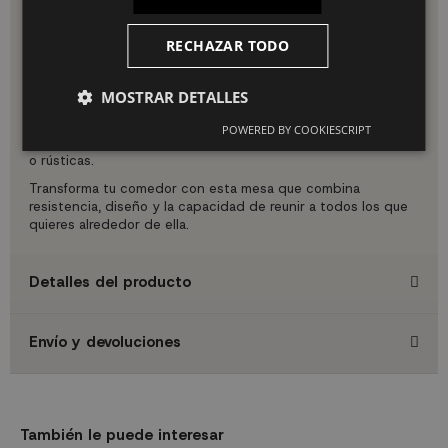
Ideal para:
Comedores amplios, cocinas office, lofts,
espacios de trabajo colaborativo o cualquier ambiente
RECHAZAR TODO
donde el estilo industrial y la funcionalidad sean prioritarios.
Estilo Industrial con Carácter:
El contraste entre el metal
MOSTRAR DETALLES
negro de las patas y la calidez del tablero con veteado de
madera crea una estética industrial moderna que combina
POWERED BY COOKIESCRIPT
perfectamente con decoraciones contemporáneas, nórdicas
o rústicas.
Transforma tu comedor con esta mesa que combina
resistencia, diseño y la capacidad de reunir a todos los que
quieres alrededor de ella.
Detalles del producto
Envío y devoluciones
También le puede interesar