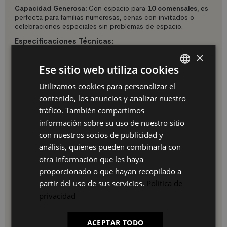
Capacidad Generosa:
Con espacio para
10 comensales
, es
perfecta para familias numerosas, cenas con invitados o
celebraciones especiales sin problemas de espacio.
Especificaciones Técnicas:
×
Medidas: 194X90X74 cm (Largo x Ancho x Alto)
Capacidad: 10 comensales
Ese sitio web utiliza cookies
Estructura: Patas metálicas en X (80x80 mm)
Tablero: Melamina de 30mm de grosor
Utilizamos cookies para personalizar el
SPANISH
Acabado tablero: Roble claro suave con veteado
contenido, los anuncios y analizar nuestro
ES
poroso
tráfico. También compartimos
Color patas: Negro mate
PT
Estilo: Industrial/Moderno
información sobre su uso de nuestro sitio
Montaje: Sencillo con instrucciones incluidas
con nuestros socios de publicidad y
FR
Garantía: 3 años
análisis, quienes pueden combinarla con
Ventajas de Elegir esta Mesa:
IT
otra información que les haya
proporcionado o que hayan recopilado a
Estructura metálica resistente y duradera
Tablero de 30mm de grosor superior
partir del uso de sus servicios.
Política de
Diseño industrial atemporal
privacidad
Fácil de limpiar y mantener
Versátil: comedor, trabajo, reuniones
Patas en X para máxima estabilidad
ACEPTAR TODO
Acabado resistente al uso diario