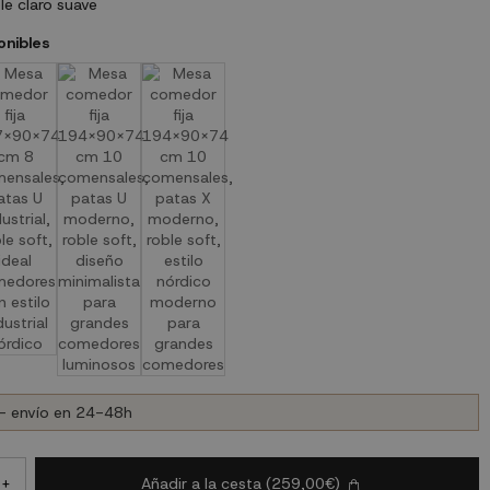
e claro suave
onibles
- envío en 24-48h
Añadir a la cesta
(259,00€)
+