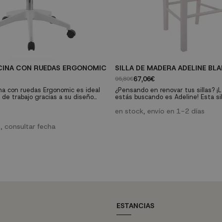
ICINA CON RUEDAS ERGONOMIC
SILLA DE MADERA ADELINE BL
67,06€
95,80€
cina con ruedas Ergonomic es ideal
¿Pensando en renovar tus sillas? ¡La
 de trabajo gracias a su diseño
estás buscando es Adeline! Esta si
ómico.
madera de caucho blanca es ideal p
comedor o la cocina. Tiene un prec
en stock, envío en 1-2 días
robusto con respaldo alto con aspa
muy cómodo y resistente. Mejora l
, consultar fecha
cualquier estancia con sillas bonita
como esta.
ESTANCIAS