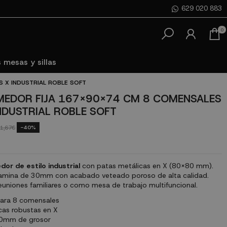
629 020 883
0
 mesas y sillas
 X INDUSTRIAL ROBLE SOFT
EDOR FIJA 167X90X74 CM 8 COMENSALES
INDUSTRIAL ROBLE SOFT
-40%
1,67€
r de estilo industrial
con patas metálicas en X (80x80 mm).
amina de 30mm con acabado veteado poroso de alta calidad.
euniones familiares o como mesa de trabajo multifuncional.
ara 8 comensales
cas robustas en X
30mm de grosor