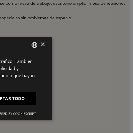
arse como mesa de trabajo, escritorio amplio, mesa de reuniones
 especiales sin problemas de espacio.
×
 tráfico. También
SPANISH
licidad y
ES
onado o que hayan
PT
FR
PTAR TODO
IT
RED BY COOKIESCRIPT