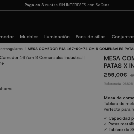
Paga en 3
cuotas SIN INTERESES con SeQura
omedor
Muebles
Iluminación
Pack de sillas
Conjuntos
ectangulares
MESA COMEDOR FIJA 167X90X74 CM 8 COMENSALES PATAS
MESA COM
PATAS X 
259,00€
43
Referencia
06825
Mesa de comedo
Tablero de mel
Perfecta para r
✓ Capacidad p
✓ Patas metáli
✓ Tablero de 