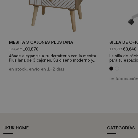
MESITA 3 CAJONES PLUS IANA
SILLA DE OF
100,87€
63,64€
134,49€
115,71€
Añade elegancia a tu dormitorio con la mesita
La silla de ofi
Plus Iana de 3 cajones. Su diseño moderno y
para tu espacio
funcionalidad práctica la convierten en el
actual y ergon
complemento perfecto para tu espacio de
en stock, envío en 1-2 días
descanso
en fabricación
UKUK HOME
CATEGORÍAS