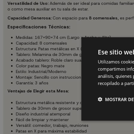
Versatilidad de Uso:
Además de ser ideal para comidas familiare
o como mesa auxiliar en tu sala de estar.
Capacidad Generosa:
Con espacio para
8 comensales
, es per
Especificaciones Técnicas:
Medidas: 167X90X74 cm (Largo x Ancho x Alto)
Capacidad: 8 comensales
Estructura: Patas metálicas en X (80x80 mm)
Ese sitio we
Tablero: Melamina de 30mm de grosor
Acabado tablero: Roble claro suave con veteado poroso
Utilizamos cookie
Color patas: Negro mate
compartimos infor
Estilo: Industrial/Moderno
análisis, quiene
Montaje: Sencillo con instrucciones incluidas
recopilado a parti
Garantía: 3 años
Ventajas de Elegir esta Mesa:
MOSTRAR DE
Estructura metálica resistente y duradera
Tablero de 30mm de grosor superior
Diseño industrial atemporal
Fácil de limpiar y mantener
Versátil: comedor, trabajo, reuniones
Patas en X para máxima estabilidad