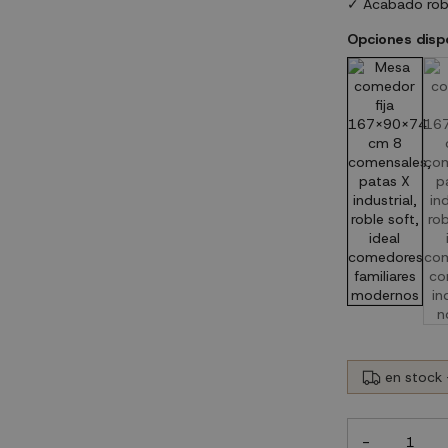
✓ Acabado robl
Opciones disp
en stock 
-