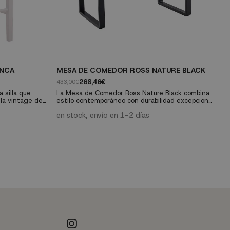
ANCA
MESA DE COMEDOR ROSS NATURE BLACK
S
268,46€
433,00€
13
 silla que
La Mesa de Comedor Ross Nature Black combina
La
lla vintage de
estilo contemporáneo con durabilidad excepcional,
co
ara el salón
siendo la elección perfecta para tu hogar.
co
ioso diseño
Proporciona un espacio generoso para compartir
en stock, envío en 1-2 días
o 
e
s y un asiento
momentos especiales alrededor de la mesa.
es
a decoración de
Características técnicas: Medidas: Alto 75 cm |
Car
s para el hogar
Ancho 140 cm | Profundo 90 cm. Materiales: MDF
cm
y metal. Estilo contemporáneo.
de