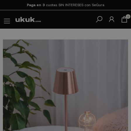
Paga en 3
cuotas SIN INTERESES con SeQura
0