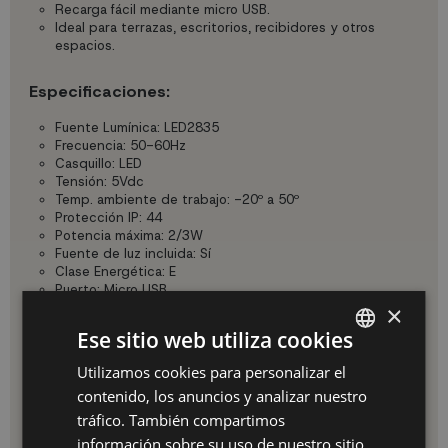
Recarga fácil mediante micro USB.
Ideal para terrazas, escritorios, recibidores y otros
espacios.
Especificaciones:
Fuente Lumínica: LED2835
Frecuencia: 50-60Hz
Casquillo: LED
Tensión: 5Vdc
Temp. ambiente de trabajo: -20º a 50º
Protección IP: 44
Potencia máxima: 2/3W
Fuente de luz incluida: Sí
Clase Energética: E
Puerto: Micro USB
Alto: 36,5 cm
×
Ancho: Ø11 cm
Ese sitio web utiliza cookies
Ventajas:
Utilizamos cookies para personalizar el
SPANISH
contenido, los anuncios y analizar nuestro
ES
La lámpara Emei oro rosa destaca por su diseño estilizado y
tráfico. También compartimos
su excelente autonomía. Su portabilidad la convierte en una
PT
información sobre su uso de nuestro sitio