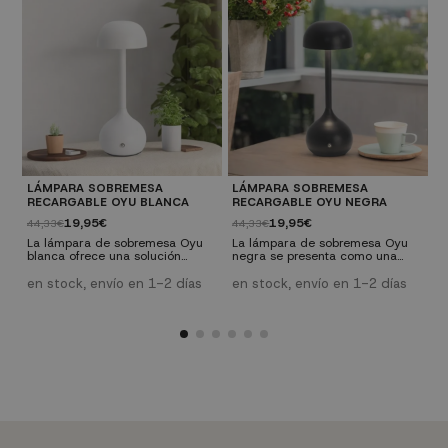
LÁMPARA SOBREMESA
LÁMPARA SOBREMESA
L
RECARGABLE OYU BLANCA
RECARGABLE OYU NEGRA
R
19,95€
19,95€
44,33€
44,33€
4
La lámpara de sobremesa Oyu
La lámpara de sobremesa Oyu
L
blanca ofrece una solución
negra se presenta como una
p
elegante y funcional para
opción versátil y elegante para
s
iluminar con estilo escritorios,
aportar luz y estilo a diversos
i
en stock, envío en 1-2 días
en stock, envío en 1-2 días
e
terrazas, recibidores y cualquier
espacios: escritorios, terrazas,
e
rincón del hogar. Su diseño
recibidores y cualquier ambiente
y
portátil y recargable la convierte
del hogar. Su carácter portátil y
c
en una opción versátil ideal para
función recargable la posicionan
c
ambientes contemporáneos.
como la elección ideal para
v
Características Técnicas: Control
interiores modernos y
m
táctil para regular la
contemporáneos. Características
Técn
temperatura de color...
Técnicas: Control...
a
co