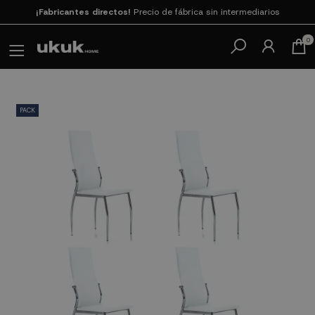
Paga en 3
cuotas SIN INTERESES con SeQura
0
PACK