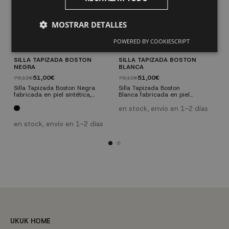
MOSTRAR DETALLES
POWERED BY COOKIESCRIPT
SILLA TAPIZADA BOSTON
SILLA TAPIZADA BOSTON
S
NEGRA
BLANCA
4
51,00€
51,00€
76,12€
76,12€
3
Silla Tapizada Boston Negra
Silla Tapizada Boston
P
fabricada en piel sintética,
Blanca fabricada en piel
s
hecha en PU, que es un
sintética, hecha en PU, que es un
f
poliuretano de alta resistencia
poliuretano de alta resistencia
h
en stock, envío en 1-2 días
e
con una textura suave y flexible,
con una textura suave y flexible,
p
que lo hace ideal para un uso
que lo hace ideal para un uso
c
en stock, envío en 1-2 días
prolongado en el tiempo,
prolongado en el tiempo,
logrando un tacto y apariencia
logrando un tacto y apariencia
similar al cuero natural, a un
similar al cuero natural, a un
costo realmente más bajo, con
costo realmente más bajo, con
patas de acero cromado.
patas de acero cromado.
UKUK HOME