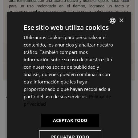
alta resistencia con una textura suave y flexible, que lo hace ideal
para un uso prolongado en el tiempo, logrando un tacto y
apariencia similar al cuero natural, a un costo realmente más bajo,
con patas de acero cromado.
×
Disponible en tres opciones de color: blanco, negro y plata.
Ese sitio web utiliza cookies
Fácil y sencillo montaje.
Utilizamos cookies para personalizar el
SPANISH
contenido, los anuncios y analizar nuestro
ES
tráfico. También compartimos
Detalles del producto
PT
información sobre su uso de nuestro sitio
con nuestros socios de publicidad y
FR
Envío y devoluciones
análisis, quienes pueden combinarla con
IT
otra información que les haya
proporcionado o que hayan recopilado a
partir del uso de sus servicios.
Política de
También le puede interesar
privacidad
ACEPTAR TODO
RECHAZAR TODO