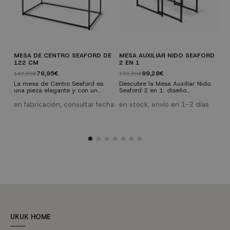
MESA DE CENTRO SEAFORD DE
MESA AUXILIAR NIDO SEAFORD
S
122 CM
2 EN 1
1
76,95€
99,28€
142,50€
180,50€
D
2
La mesa de Centro Seaford es
Descubre la Mesa Auxiliar Nido
p
una pieza elegante y con un
Seaford 2 en 1: diseño
a
marcado estilo industrial. Su
vanguardista y toque industrial
b
estructura de metal negro le
en tu salón. Dos mesas en una,
en fabricación, consultar fecha
en stock, envío en 1-2 días
t
proporciona estabilidad,
versátiles y con fuerte
e
e
mientras que la tapa de MDF
personalidad. Fácil instalación y
D
recubierta de melamina en color
medidas ideales para encajar en
p
roble la hace resistente. Con
tu espacio. ¡Visita
f
medidas de 122 cm de ancho,
UKUKHOME.com para más
c
61 cm de profundidad y 48 cm
opciones asequibles!
de alto, es un mueble sólido y
de fácil instalación.
UKUK HOME