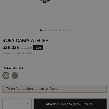
SOFÁ CAMA ATELIER
526,32€
731,00€
-28%
Referencia
067571125
Color:
ARENA
ARENA
GRIS
en fabricación, consultar fecha
-
+
Añadir a la cesta
(526,32€)