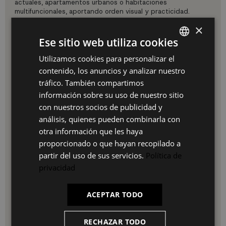
actuales, apartamentos urbanos o habitaciones
multifuncionales, aportando orden visual y practicidad.
Características principales
×
Ese sitio web utiliza cookies
Sofá convertible en cama.
Tapizado textil pensado para uso frecuente.
Utilizamos cookies para personalizar el
SPANISH
Diseño equilibrado y funcional.
contenido, los anuncios y analizar nuestro
Materiales y acabados
ES
tráfico. También compartimos
Sofá cama fabricado en textil color gris.
PT
información sobre su uso de nuestro sitio
Materiales y Acabados:
con nuestros socios de publicidad y
FR
Tapizado: Tejido 100% poliéster de alta resistencia en
análisis, quienes pueden combinarla con
color arena.
IT
Estructura interna: Madera contrachapada de gran
otra información que les haya
robustez.
proporcionado o que hayan recopilado a
Relleno: Sistema de acolchado mixto que combina
partir del uso de sus servicios.
Política de
espuma nueva de densidad 25 (25D)
para mayor suavidad, espuma reciclada para un soporte
privacidad
firme y relleno de fibra (fiberfill) para un acabado
mullido.
Estructura de apoyo: Patas metálicas con acabado en
ACEPTAR TODO
color negro mate.
Medidas:
de la cama : 142cm ancho x 185cm profundo x
RECHAZAR TODO
45cm alto, Medias sofá: 170cm ancho x 90cm profundo x