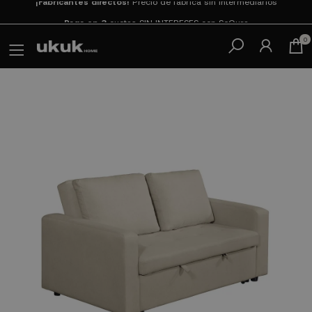
Paga en 3
cuotas SIN INTERESES con SeQura
0