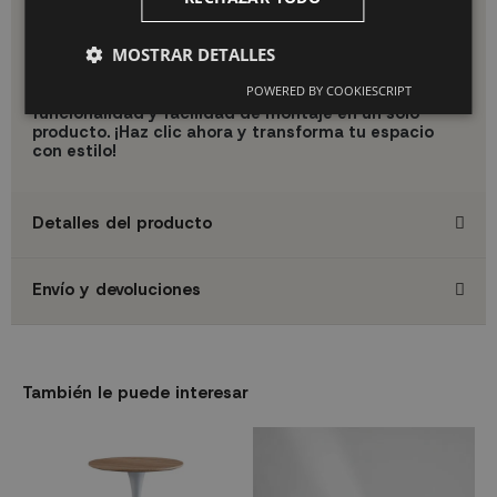
Adquiere nuestra Mesa de Centro Ibiza Natural y lleva tu sala
de estar al siguiente nivel con estilo y funcionalidad,
¡no
esperes más!
MOSTRAR DETALLES
Destaca tu sala de estar con nuestra Mesa de
POWERED BY COOKIESCRIPT
Centro Ibiza Natural. Combina elegancia,
funcionalidad y facilidad de montaje en un solo
producto. ¡Haz clic ahora y transforma tu espacio
con estilo!
Detalles del producto
Envío y devoluciones
También le puede interesar