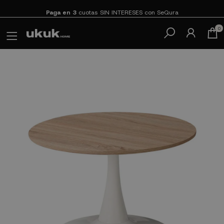
Paga en 3
cuotas SIN INTERESES con SeQura
0