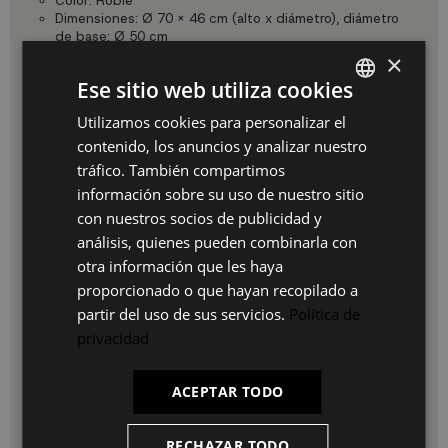
Color: Roble
Dimensiones: Ø 70 x 46 cm (alto x diámetro), diámetro
de base: Ø 50 cm
×
Ventajas:
Ese sitio web utiliza cookies
Añade un toque de sofisticación a cualquier sala de
Utilizamos cookies para personalizar el
SPANISH
estar.
Diseño desmontable para una instalación sin
contenido, los anuncios y analizar nuestro
ES
complicaciones.
tráfico. También compartimos
Combinación de materiales que garantiza resistencia y
PT
información sobre su uso de nuestro sitio
durabilidad.
con nuestros socios de publicidad y
FR
Uso e instalación:
análisis, quienes pueden combinarla con
IT
La mesa se entrega desmontada para facilitar su transporte
otra información que les haya
y montaje. Sigue las instrucciones incluidas para un montaje
proporcionado o que hayan recopilado a
rápido y disfruta de tu nueva mesa en minutos.
partir del uso de sus servicios.
Política de
Por qué elegir nuestro producto:
privacidad
UKUKHOME.com te ofrece una experiencia completa: desde
rapidez en la entrega hasta asesoramiento gratis en la
compra. Garantizamos calidad, precios económicos y
ACEPTAR TODO
opciones de pago flexibles. Confía en nosotros para
transformar tu hogar con estilo y funcionalidad.
RECHAZAR TODO