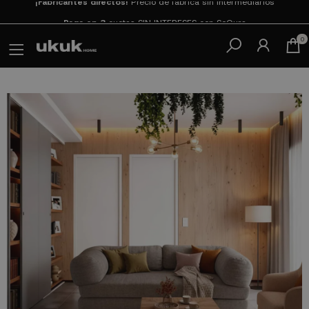
Paga en 3
cuotas SIN INTERESES con SeQura
0