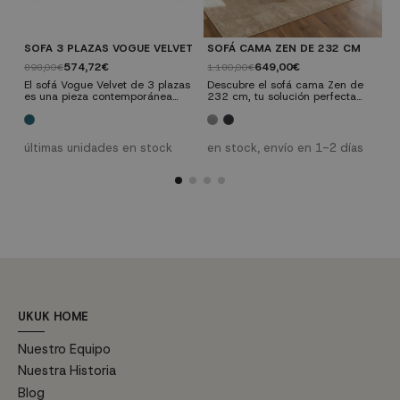
SOFA 3 PLAZAS VOGUE VELVET
SOFÁ CAMA ZEN DE 232 CM
S
574,72€
649,00€
898,00€
1.180,00€
6
El sofá Vogue Velvet de 3 plazas
Descubre el sofá cama Zen de
U
es una pieza contemporánea
232 cm, tu solución perfecta
c
que combina elegancia y
para un espacio versátil y
d
comodidad en su máxima
acogedor. Este sofá no solo
d
e
expresión. Con una estructura
brinda comodidad, sino que
m
de madera de Eucalipto
también añade un toque de
f
últimas unidades en stock
en stock, envío en 1-2 días
contrachapado y tapizado en
elegancia a tu sala de estar.
c
terciopelo lavable, este sofá
Descubre la combinación
a
añade un toque de lujo a
perfecta entre estilo y
d
cualquier ambiente. Sus patas
funcionalidad con nuestro sofá
s
metálicas en baño de
cama Zen.
d
oro proporcionan un soporte
d
resistente y añaden un toque
de...
UKUK HOME
Nuestro Equipo
Nuestra Historia
Blog