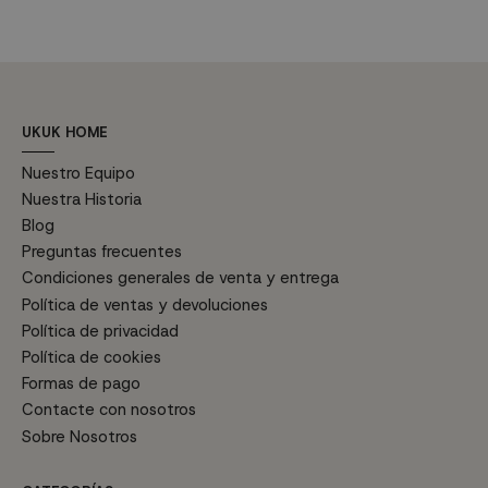
poliuretano densidad 25D con
p
durabilidad y funcionalidad
núcleo de muelles...
f
asistida. Características
di
técnicas: Material: Tela 100%
poliéster. Relleno:...
UKUK HOME
Nuestro Equipo
Nuestra Historia
Blog
Preguntas frecuentes
Condiciones generales de venta y entrega
Política de ventas y devoluciones
Política de privacidad
Política de cookies
Formas de pago
Contacte con nosotros
Sobre Nosotros