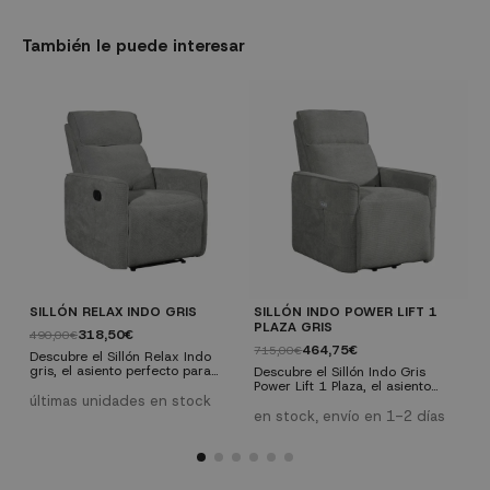
También le puede interesar
SILLÓN RELAX INDO GRIS
SILLÓN INDO POWER LIFT 1
S
PLAZA GRIS
318,50€
490,00€
1
464,75€
715,00€
Descubre el Sillón Relax Indo
C
gris, el asiento perfecto para
d
Descubre el Sillón Indo Gris
relajarte después de un largo
S
Power Lift 1 Plaza, el asiento
día. Diseñado con materiales de
c
últimas unidades en stock
perfecto para relajarte y
e
alta calidad y características
c
disfrutar de la máxima
en stock, envío en 1-2 días
excepcionales, este sillón
g
comodidad en tu hogar.
garantiza confort y durabilidad.
e
Diseñado con materiales de alta
Características técnicas:
a
calidad y características
Material: Tela 100% poliéster.
e
avanzadas, este sillón garantiza
Color: Gris Relleno: Espuma de
i
un confort excepcional,