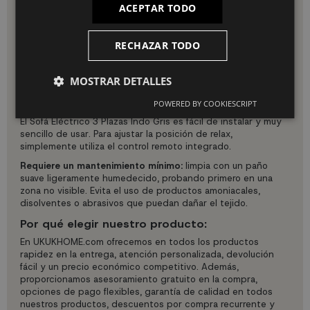
función de relax eléctrica.
ACEPTAR TODO
Facilidad de uso: Control remoto intuitivo para las
funciones de relax eléctrica.
Fácil mantenimiento: Tejido 100% poliéster que facilita
RECHAZAR TODO
la limpieza.
Versatilidad: Ideal para sala de estar, dormitorio o
cualquier espacio donde se busque confort avanzado.
MOSTRAR DETALLES
Uso e instalación:
POWERED BY COOKIESCRIPT
El Sofá Eléctrico 3 Plazas Indo Gris es fácil de instalar y muy
sencillo de usar. Para ajustar la posición de relax,
simplemente utiliza el control remoto integrado.
Requiere un mantenimiento mínimo:
limpia con un paño
suave ligeramente humedecido, probando primero en una
zona no visible. Evita el uso de productos amoniacales,
disolventes o abrasivos que puedan dañar el tejido.
Por qué elegir nuestro producto:
En UKUKHOME.com ofrecemos en todos los productos
rapidez en la entrega, atención personalizada, devolución
fácil y un precio económico competitivo. Además,
proporcionamos asesoramiento gratuito en la compra,
opciones de pago flexibles, garantía de calidad en todos
nuestros productos, descuentos por compra recurrente y