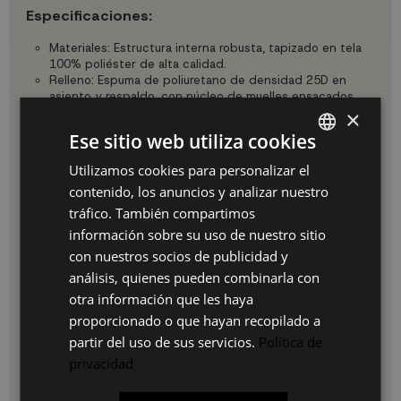
Especificaciones:
Materiales: Estructura interna robusta, tapizado en tela
100% poliéster de alta calidad.
Relleno: Espuma de poliuretano de densidad 25D en
asiento y respaldo, con núcleo de muelles ensacados
en el asiento para mayor resiliencia.
×
Color: Gris, un tono versátil y fácil de combinar.
Ese sitio web utiliza cookies
Anchura: 180 cm.
Fondo (plegado): 95 cm.
Utilizamos cookies para personalizar el
SPANISH
Fondo (extendido): 160cm.
contenido, los anuncios y analizar nuestro
Altura total (plegado): 100 cm.
ES
Altura (extendido): 80 cm.
tráfico. También compartimos
Altura del reposapiés: 54 cm.
PT
información sobre su uso de nuestro sitio
Ancho del asiento: 156 cm.
con nuestros socios de publicidad y
Dimensiones del Embalaje: 182 × 78 × 66 cm.
FR
Peso Neto (N.W.): 70 kg.
análisis, quienes pueden combinarla con
Peso Bruto (G.W.): 75.5 kg.
IT
otra información que les haya
Estilo: Contemporáneo, funcional y adaptable a
proporcionado o que hayan recopilado a
diferentes ambientes decorativos.
Durabilidad: Materiales de alta calidad, estructura
partir del uso de sus servicios.
Política de
robusta y componentes eléctricos fiables.
privacidad
Confort superior: Asiento y respaldo con espuma de
25D y muelles ensacados en el asiento, junto con la