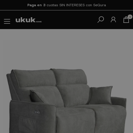
Paga en 3
cuotas SIN INTERESES con SeQura
0