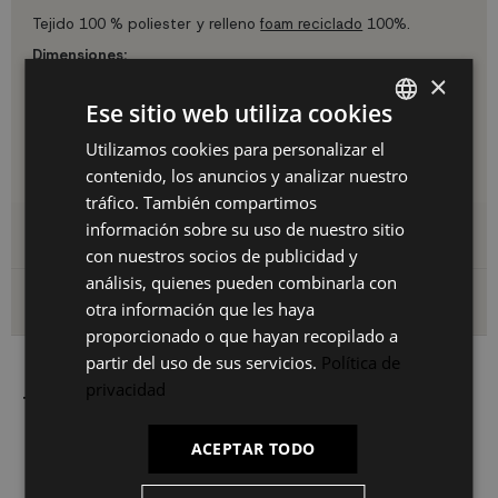
Tejido 100 % poliester y relleno
foam reciclado
100%.
Dimensiones:
×
Sofá:
191 cm de ancho, 79 cm de profundo, 59 cm de
profundo asiento y 74 cm de alto.
Ese sitio web utiliza cookies
Abierto como cama:
191 cm de ancho, 95 cm de profundo
Utilizamos cookies para personalizar el
SPANISH
y 31 cm de alto.
contenido, los anuncios y analizar nuestro
ES
tráfico. También compartimos
PT
información sobre su uso de nuestro sitio
Detalles del producto
con nuestros socios de publicidad y
FR
análisis, quienes pueden combinarla con
IT
Envío y devoluciones
otra información que les haya
proporcionado o que hayan recopilado a
partir del uso de sus servicios.
Política de
privacidad
También le puede interesar
ACEPTAR TODO