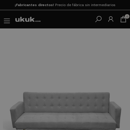
Paga en 3
cuotas SIN INTERESES con SeQura
0