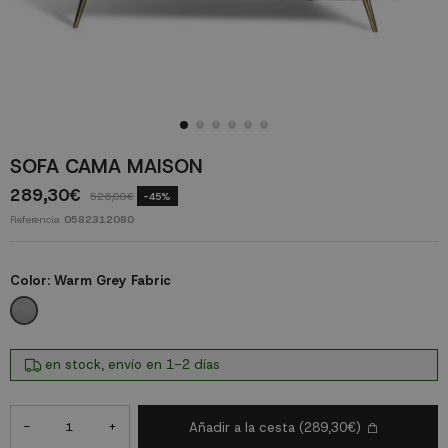
SOFA CAMA MAISON
289,30€
526,00€
-45%
Referencia
0582312080
Color:
Warm Grey Fabric
Warm Grey Fabric
en stock, envío en 1-2 días
-
+
Añadir a la cesta
(289,30€)