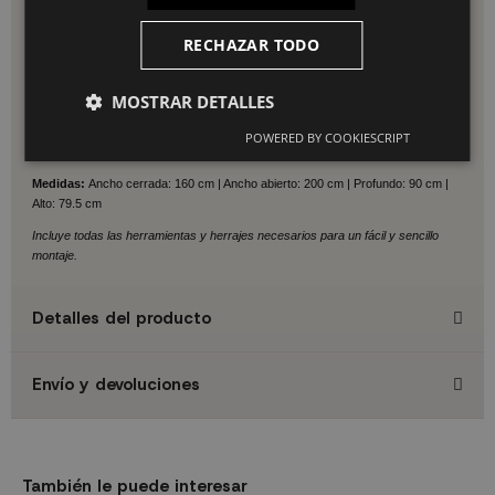
Un
tablero fabricado en MDF de 4 cm de espesor
recubierto con un acabado
RECHAZAR TODO
de color madera en tono nogal. El tablero mide 160 cm y con la extensión
alcanza los 200 cm, lo que nos da una mesa amplia en la que pueden ubicarse
cómodamente 10 personas.
MOSTRAR DETALLES
Las
patas,
por su parte, están unidas en la parte inferior de las mismas, lo que
aporta una mayor estabilidad. Están
fabricadas en acero de 0.85 cm de
POWERED BY COOKIESCRIPT
espesor
pintado con Epoxi negro.
Medidas:
Ancho cerrada: 160 cm | Ancho abierto: 200 cm | Profundo: 90 cm |
Alto: 79.5 cm
Incluye todas las herramientas y herrajes necesarios para un fácil y sencillo
montaje.
Detalles del producto
Envío y devoluciones
También le puede interesar