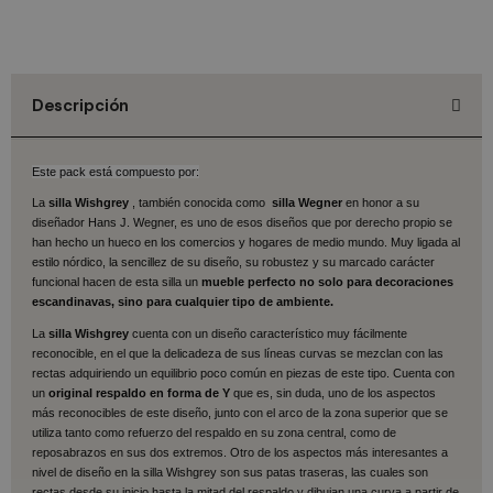
Descripción
Este pack está compuesto por:
La
silla Wishgrey
, también conocida como
silla Wegner
en honor a su
diseñador Hans J. Wegner, es uno de esos diseños que por derecho propio se
han hecho un hueco en los comercios y hogares de medio mundo. Muy ligada al
estilo nórdico, la sencillez de su diseño, su robustez y su marcado carácter
funcional hacen de esta silla un
mueble perfecto no solo para decoraciones
escandinavas, sino para cualquier tipo de ambiente.
La
silla Wishgrey
cuenta con un diseño característico muy fácilmente
reconocible, en el que la delicadeza de sus líneas curvas se mezclan con las
rectas adquiriendo un equilibrio poco común en piezas de este tipo. Cuenta con
un
original respaldo en forma de Y
que es, sin duda, uno de los aspectos
más reconocibles de este diseño, junto con el arco de la zona superior que se
utiliza tanto como refuerzo del respaldo en su zona central, como de
reposabrazos en sus dos extremos. Otro de los aspectos más interesantes a
nivel de diseño en la silla Wishgrey son sus patas traseras, las cuales son
rectas desde su inicio hasta la mitad del respaldo y dibujan una curva a partir de