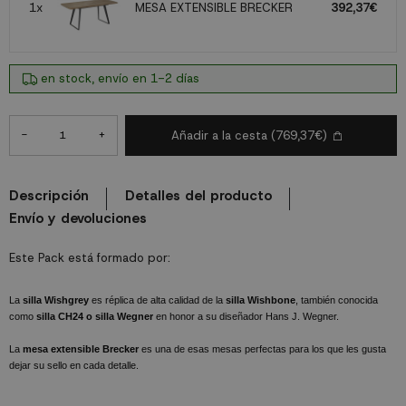
1x
MESA EXTENSIBLE BRECKER
392,37€
en stock, envío en 1-2 días
-
+
Añadir a la cesta
(769,37€)
Descripción
Detalles del producto
Envío y devoluciones
Este Pack está formado por:
La
silla Wishgrey
es réplica de alta calidad de la
silla Wishbone
, también conocida
como
silla CH24 o silla Wegner
en honor a su diseñador Hans J. Wegner.
La
mesa extensible Brecker
es una de esas mesas perfectas para los que les gusta
dejar su sello en cada detalle.