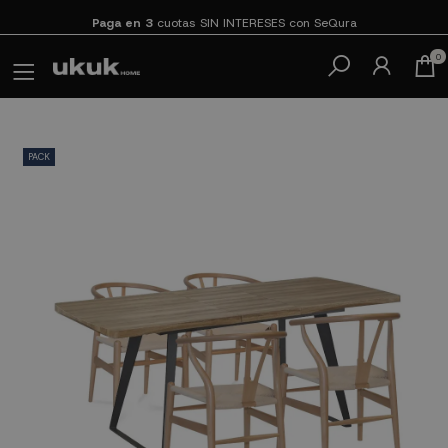
Paga en 3
cuotas SIN INTERESES con SeQura
0
PACK