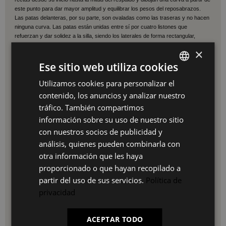
este punto para dar mayor amplitud y equilibrar los pesos del reposabrazos.
Las patas delanteras, por su parte, son ovaladas como las traseras y no hacen
ninguna curva. Las patas están unidas entre sí por cuatro listones que
refuerzan y dar solidez a la silla, siendo los laterales de forma rectangular,
mientras que los frontales son ovalados. Toda la silla está fabricada con madera
×
de haya.
Con estructura de madera de olmo barnizada, el asiento es de
Ese sitio web utiliza cookies
ratán trenzado como las clásicas sillas de enea,
lo que le da a la silla un
toque entre vintage y rústico que la termina de hacer irresistible.
Utilizamos cookies para personalizar el
SPANISH
La
silla Wishbone
fue diseñada allá por el año 1950 por Hans J. Wegner, al que
contenido, los anuncios y analizar nuestro
muchos llaman el maestro de las sillas, y que es una de las figuras claves
ES
dentro del diseño nórdico. Esta silla, que cuenta con más de medio siglo de
tráfico. También compartimos
historia, se ha convertido por meritos propios en una de los modelos icónicos
PT
información sobre su uso de nuestro sitio
del diseño de mobiliario y en un referente dentro del mundo del mundo de la
con nuestros socios de publicidad y
decoración del pasado, presente y futuro.
FR
análisis, quienes pueden combinarla con
Medidas:
IT
otra información que les haya
- Ancho: 57 cm | Alto: 80 cm
proporcionado o que hayan recopilado a
- Profundidad asiento: 42 cm | Ancho asiento: 49 | Alto de sentada: 45 cm
partir del uso de sus servicios.
Política de
- 150 kg max.
privacidad
La Mesa Brecker
es una mesa extensible que
nos permitirá ganar 40
cm
gracias a una pieza que se añade a la zona central de la misma y que se
ACEPTAR TODO
encuentra en la debajo del tablero. Podemos dividir la mesa en dos partes: