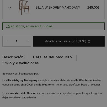
4x
SILLA WISHGREY MAHOGANY
145,00€
en stock, envío en 1-2 días
-
+
Añadir a la cesta
(769,37€)
Descripción
Detalles del producto
Envío y devoluciones
Este pack está compuesto por:
La
silla Wishgrey Mahogany
es réplica de alta calidad de la
silla Wishbone
, también
conocida como
silla CH24 o silla Wegner
en honor a su diseñador Hans J. Wegner.
La
mesa extensible Brecker
es una de esas mesas perfectas para los que les gusta
dejar su sello en cada detalle.