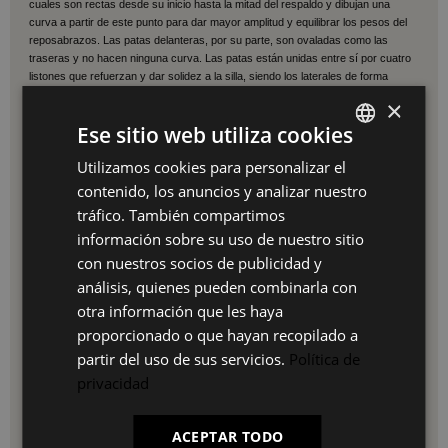
cuales son rectas desde su inicio hasta la mitad del respaldo y dibujan una
curva a partir de este punto para dar mayor amplitud y equilibrar los pesos del
reposabrazos. Las patas delanteras, por su parte, son ovaladas como las
traseras y no hacen ninguna curva. Las patas están unidas entre sí por cuatro
listones que refuerzan y dar solidez a la silla, siendo los laterales de forma
rectangular, mientras que los frontales son ovalados. Toda la silla está fabricada
×
con madera de haya.
Con estructura de madera de olmo barnizada, el
Ese sitio web utiliza cookies
asiento es de ratán trenzado como las clásicas sillas de enea,
lo que le da
a la silla un toque entre vintage y rústico que la termina de hacer irresistible.
Utilizamos cookies para personalizar el
SPANISH
La
silla Wishbone
fue diseñada allá por el año 1950 por Hans J. Wegner, al que
contenido, los anuncios y analizar nuestro
muchos llaman el maestro de las sillas, y que es una de las figuras claves
ES
tráfico. También compartimos
dentro del diseño nórdico. Esta silla, que cuenta con más de medio siglo de
historia, se ha convertido por meritos propios en una de los modelos icónicos
PT
información sobre su uso de nuestro sitio
del diseño de mobiliario y en un referente dentro del mundo del mundo de la
con nuestros socios de publicidad y
FR
decoración del pasado, presente y futuro.
análisis, quienes pueden combinarla con
Medidas:
IT
otra información que les haya
- Ancho: 57 cm | Alto: 80 cm
proporcionado o que hayan recopilado a
- Profundidad asiento: 42 cm | Ancho asiento: 49 | Alto de sentada: 45 cm
partir del uso de sus servicios.
Política de
privacidad
- 150 kg max.
La Mesa Brecker
es una mesa extensible que
nos permitirá ganar 40
cm
gracias a una pieza que se añade a la zona central de la misma y que se
ACEPTAR TODO
encuentra en la debajo del tablero. Podemos dividir la mesa en dos partes: