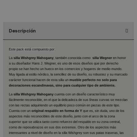
Descripción
Este pack está compuesto por:
La
silla Wishgrey Mahogany
, también conocida como
silla Wegner
en honor
a su diseñador Hans J. Wegner, es uno de esos diseños que por derecho
propio se han hecho un hueco en los comercios y hogares de medio mundo.
Muy ligada al estilo nórdico, la sencillez de su diseño, su robustez y su marcado
carácter funcional hacen de esta silla un
mueble perfecto no solo para
decoraciones escandinavas, sino para cualquier tipo de ambiente.
La
silla Wishgrey
Mahogany
cuenta con un diseño característico muy
fácilmente reconocible, en el que la delicadeza de sus líneas curvas se mezclan
con las rectas adquiriendo un equilibrio poco común en piezas de este tipo.
Cuenta con un
original respaldo en forma de Y
que es, sin duda, uno de los
aspectos más reconocibles de este diseño, junto con el arco de la zona
superior que se utiliza tanto como refuerzo del respaldo en su zona central,
como de reposabrazos en sus dos extremos. Otro de los aspectos más
interesantes a nivel de diseño en la silla Wishgrey son sus patas traseras, las