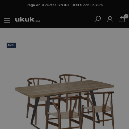
Paga en 3
cuotas SIN INTERESES con SeQura
0
PACK