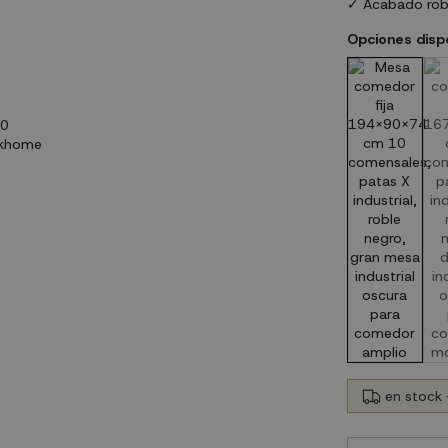
✓ Acabado rob
Opciones disp
en stock 