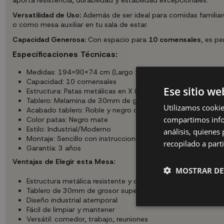
Versatilidad de Uso:
Además de ser ideal para comidas familiare
o como mesa auxiliar en tu sala de estar.
Capacidad Generosa:
Con espacio para
10 comensales
, es p
Especificaciones Técnicas:
Medidas: 194X90X74 cm (Largo x Ancho x Alto)
Capacidad: 10 comensales
Ese sitio we
Estructura: Patas metálicas en X (80x80 mm)
Tablero: Melamina de 30mm de grosor
Utilizamos cookie
Acabado tablero: Roble y negro con veteado poroso
compartimos infor
Color patas: Negro mate
Estilo: Industrial/Moderno
análisis, quiene
Montaje: Sencillo con instrucciones incluidas
recopilado a parti
Garantía: 3 años
Ventajas de Elegir esta Mesa:
MOSTRAR DE
Estructura metálica resistente y duradera
Tablero de 30mm de grosor superior
Diseño industrial atemporal
Fácil de limpiar y mantener
Versátil: comedor, trabajo, reuniones