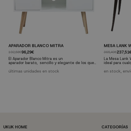
APARADOR BLANCO MITRA
MESA LANK 
96,29€
237,51
192,58€
365,40€
El Aparador Blanco Mitra es un
La Mesa Lank 
aparador barato, sencillo y elegante de los que
ideal para cual
mejoran, casi sin hacer ruido, la decoración de
que encontrará
cualquier salón. No es fácil encontrar aparadores
últimas unidades en stock
espacio actual 
en stock, env
de estilo vintage que, además, nos puedan
personalidad d
encajar dentro de un decoración de estilo nórdica
convertirá en u
como es el caso.
UKUK HOME
CATEGORÍAS