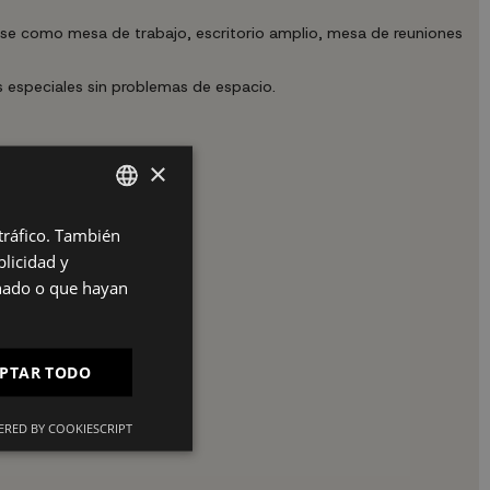
arse como mesa de trabajo, escritorio amplio, mesa de reuniones
s especiales sin problemas de espacio.
×
 tráfico. También
SPANISH
licidad y
ES
onado o que hayan
PT
FR
PTAR TODO
IT
RED BY COOKIESCRIPT