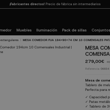
¡Fabricantes directos!
Precio de fábrica sin intermediarios
Paga en 3
cuotas SIN INTERESES con SeQura
omedor
Muebles
Iluminación
Pack de sillas
Conjuntos
ectangulares
MESA COMEDOR FIJA 194X90X74 CM 10 COMENSALES PAT
MESA COM
COMENSAL
279,00€
46
Referencia
06834
Mesa de comedo
Tablero de mel
Perfecta para r
✓ Capacidad p
✓ Patas metáli
✓ Tablero de 