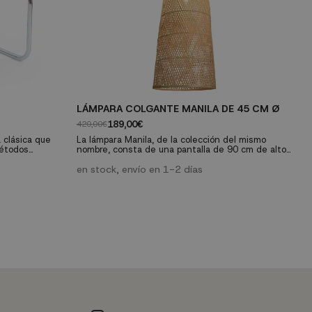
LÁMPARA COLGANTE MANILA DE 45 CM Ø
S
189,00€
420,00€
12
a clásica que
La lámpara Manila, de la colección del mismo
Bi
métodos
nombre, consta de una pantalla de 90 cm de alto,
co
de tubo de
es ideal para amplios espacios en donde pueda
Ac
 en madera de
lucir su diseño y personalidad. Cargada de
en stock, envío en 1-2 días
co
mbina diseño
personalidad, calidad en su diseño y materiales,
fr
al para el
es más que una pieza de iluminación. Con nuestra
cu
e
elería.
lámpara Manila decorarás, ambientarás e
at
:...
iluminarás.
co