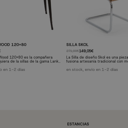
WOOD 120X80
SILLA SKOL
€
149,05€
271,00€
Wood 120x80 es la compañera
La Silla de diseño Skol es una piez
quiera de la sillas de la gama Lank
fusiona artesanía tradicional con 
s en nuestra tienda. Construye un
industriales modernos. Con patas 
y con estilo apoyándote en la
ío en 1-2 días
acero cromado, respaldo y asiento
en stock, envío en 1-2 días
e esta mesa que, sin duda, se
olmo y ratán natural, esta silla co
no de los favoritos de tu hogar.
clásico y funcionalidad moderna. Ide
hogar, la oficina o entornos de host
Características técnicas: Medidas
ESTANCIAS