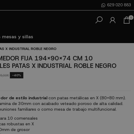
629 020 883
0
 mesas y sillas
AS X INDUSTRIAL ROBLE NEGRO
EDOR FIJA 194X90X74 CM 10
ES PATAS X INDUSTRIAL ROBLE NEGRO
-40%
5,00€
r de estilo industrial
con patas metálicas en X (80x80 mm).
amina de 30mm con acabado veteado poroso de alta calidad.
euniones familiares o como mesa de trabajo multifuncional.
ara 10 comensales
cas robustas en X
30mm de grosor