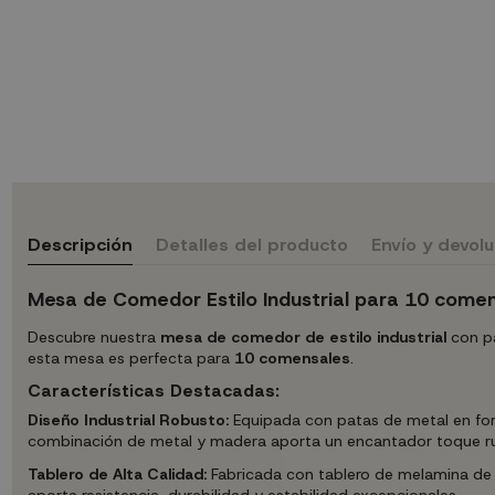
Descripción
Detalles del producto
Envío y devol
Mesa de Comedor Estilo Industrial para 10 come
Descubre nuestra
mesa de comedor de estilo industrial
con pa
esta mesa es perfecta para
10 comensales
.
Características Destacadas:
Diseño Industrial Robusto:
Equipada con patas de metal en for
combinación de metal y madera aporta un encantador toque rúst
Tablero de Alta Calidad:
Fabricada con tablero de melamina de 
aporta resistencia, durabilidad y estabilidad excepcionales.