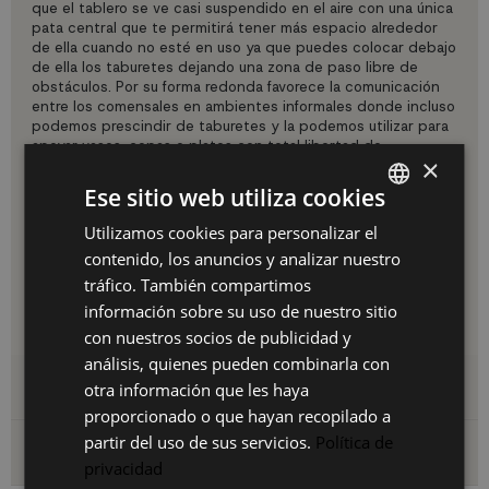
que el tablero se ve casi suspendido en el aire con una única
pata central que te permitirá tener más espacio alrededor
de ella cuando no esté en uso ya que puedes colocar debajo
de ella los taburetes dejando una zona de paso libre de
obstáculos. Por su forma redonda favorece la comunicación
entre los comensales en ambientes informales donde incluso
podemos prescindir de taburetes y la podemos utilizar para
apoyar vasos, copas o platos con total libertad de
×
movimiento.
Es muy fácil de transportar
para poder
cambiar la distribución del espacio sin problemas. Su
tablero
Ese sitio web utiliza cookies
de melamina tiene un acabado lacado satinado en color
blanco y pie metálico lacado en pintura epoxi brillo
Utilizamos cookies para personalizar el
SPANISH
blanca
. Es ideal para el salón, el comedor, la cocina o
contenido, los anuncios y analizar nuestro
exteriores aprovechando el buen tiempo proporcionándole
ES
tráfico. También compartimos
los cuidados necesarios, también la puedes incluir en la
decoración de bares, restaurantes y lugares de celebración
PT
información sobre su uso de nuestro sitio
de eventos.
con nuestros socios de publicidad y
FR
análisis, quienes pueden combinarla con
IT
Detalles del producto
otra información que les haya
proporcionado o que hayan recopilado a
partir del uso de sus servicios.
Política de
Envío y devoluciones
privacidad