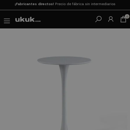
Paga en 3
cuotas SIN INTERESES con SeQura
0