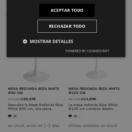
ACEPTAR TODO
También le puede interesar
RECHAZAR TODO
MOSTRAR DETALLES
POWERED BY COOKIESCRIPT
MESA REDONDA IBIZA WHITE
MESA REDONDA IBIZA WHITE
M
Ø90 CM
Ø120 CM
Ø
166,95€
224,89€
371,00€
607,80€
6
Descubre la Mesa Redonda Ibiza
La mesa redonda Ibiza White
L
White Ø90 cm, una pieza
Ø120 cm combina diseño
Ø
esencial para tu hogar que
contemporáneo y funcionalidad
c
combina diseño contemporáneo
para adaptarse perfectamente a
p
y funcionalidad; esta mesa es
cualquier espacio, ya sea en el
c
perfecta para cualquier espacio.
salón, comedor, cocina o
s
en stock, envío en 1-2 días
últimas unidades en stock
e
Su pie central metálico lacado
despacho. Su tapa de melamina
d
en blanco le da un toque
está disponible en tres opciones
e