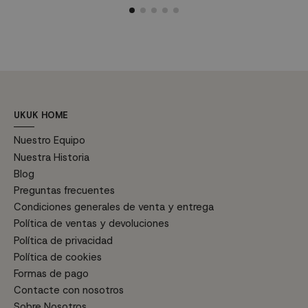
moderno y elegante para
de color: roble natural, blanco y
d
salones, comedores, cocinas o
negro, mientras que su pie
n
incluso como mesa de reuniones
metálico lacado en negro brinda
m
en tu despacho.
estabilidad y estilo. Esta mesa...
e
Características...
UKUK HOME
Nuestro Equipo
Nuestra Historia
Blog
Preguntas frecuentes
Condiciones generales de venta y entrega
Política de ventas y devoluciones
Política de privacidad
Política de cookies
Formas de pago
Contacte con nosotros
Sobre Nosotros