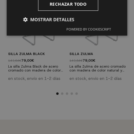
RECHAZAR TODO
MOSTRAR DETALLES
POWERED BY COOKIESCRIPT
SILLA ZULMA BLACK
SILLA ZULMA
S
R
79,00€
79,00€
143,64€
143,64€
1
La silla Zulma Black de acero
La silla Zulma de acero cromado
cromado con madera de color
con madera de color natural y
L
negro y rejilla de ratán sintético,
rejilla de ratán sintético, que fue
c
que fue creada hace ya muchos
creada hace ya muchos años
en stock, envío en 1-2 días
en stock, envío en 1-2 días
n
años con técnicas de
con técnicas de fabricación
s
e
fabricación innovadoras por
innovadoras por completo como
y
completo como la estructura
la estructura tubular manipulada
f
tubular manipulada de forma
de forma que se sostiene sobre
c
que se sostiene sobre un patín
un patín en lugar de las
t
en lugar de las habituales cuatro
habituales cuatro patas. Una silla
q
patas. Una silla fabricada en
fabricada en madera con rejilla
e
madera con rejilla que triunfa
que triunfa e...
p
e...
m