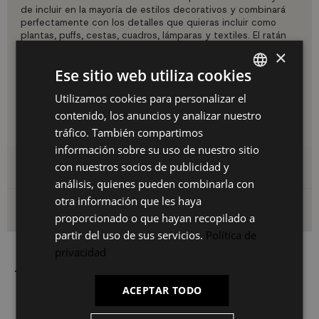
de incluir en la mayoría de estilos decorativos y combinará
perfectamente con los detalles que quieras incluir como
plantas, puffs, cestas, cuadros, lámparas y textiles. El ratán
es un material muy resistente que necesita poco esfuerzo
×
para su mantenimiento. Lleva a tu hogar una pieza exclusiva
Ese sitio web utiliza cookies
con mucho estilo y que se convertirá en protagonista de la
decoración de tu habitación aportando calidez. Como se
Utilizamos cookies para personalizar el
SPANISH
trata de materiales naturales el color puede variar un poco
por lo que no encontrarás dos iguales haciéndolo una pieza
contenido, los anuncios y analizar nuestro
ES
muy especial.
tráfico. También compartimos
PT
información sobre su uso de nuestro sitio
Detalles del producto
con nuestros socios de publicidad y
FR
análisis, quienes pueden combinarla con
IT
otra información que les haya
Envío y devoluciones
proporcionado o que hayan recopilado a
partir del uso de sus servicios.
Política de
privacidad
También le puede interesar
ACEPTAR TODO