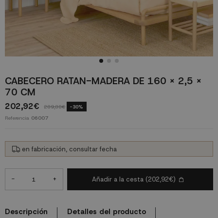
CABECERO RATAN-MADERA DE 160 X 2,5 X
70 CM
202,92€
289,88€
-30%
Referencia
06007
en fabricación, consultar fecha
-
+
Añadir a la cesta
(202,92€)
Descripción
Detalles del producto