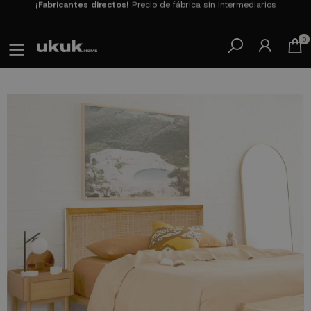
Paga en 3
cuotas SIN INTERESES con SeQura
0