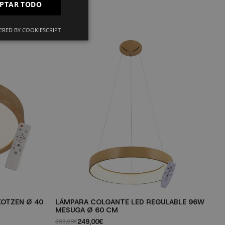
PTAR TODO
IT
RED BY COOKIESCRIPT
KOTZEN Ø 40
LÁMPARA COLGANTE LED REGULABLE 96W
M
MESUGA Ø 60 CM
11
249,00€
383,08€
La