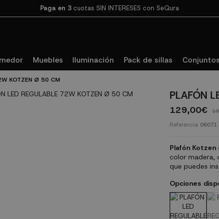
Paga en 3
cuotas SIN INTERESES con SeQura
omedor
Muebles
Iluminación
Pack de sillas
Conjuntos
2W KOTZEN Ø 50 CM
PLAFÓN L
129,00€
19
Referencia
06071
Plafón
Kotzen
color madera, c
que puedes inst
Opciones disp