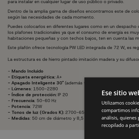
para instalar en cualquier lugar de uso público o privado.
Dentro de la amplia gama de diseños encontramos este de co
según las necesidades de cada momento.
Puedes colocarlos en diferentes lugares como en un despacho o
los plafones tradicionales ya que el consumo de energía es muy 
habitaciones pequeñas y con techos bajos, ten en cuenta las me
Este plafón ofrece tecnología PW LED integrada de 72 W, es re
La estructura es de hierro pintado imitación madera y su difusor 
-
Mando Incluido
- Etiqueta energética:
A+
- Apagado Inteligente 30"
(además tiene memoria por lo que d
-
Lúmenes
: 1500-2280
Ese sitio we
- Índice de protección:
IP 20
-
Frecuencia
: 50-60 Hz
Utilizamos cookie
-
Potencia
: 72W
compartimos infor
- Tonos de luz (Grados K):
2700-6500K
análisis, quiene
-
Medidas
: 50 cm de diámetro y 8,5 cm de alto.
recopilado a parti