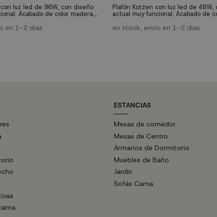
con luz led de 96W, con diseño
Plafón Kotzen con luz led de 48W,
cional. Acabado de color madera,
actual muy funcional. Acabado de c
nsidad y color regulable. Mando a
con luz de intensidad y color regul
uido que quedará perfecto en
ío en 1-2 días
distancia incluido que puedes insta
en stock, envío en 1-2 días
ncia.
cualquier estancia.
ESTANCIAS
res
Mesas de comedor
a
Mesas de Centro
Armarios de Dormitorio
torio
Muebles de Baño
echo
Jardín
Sofás Cama
tivas
 cama