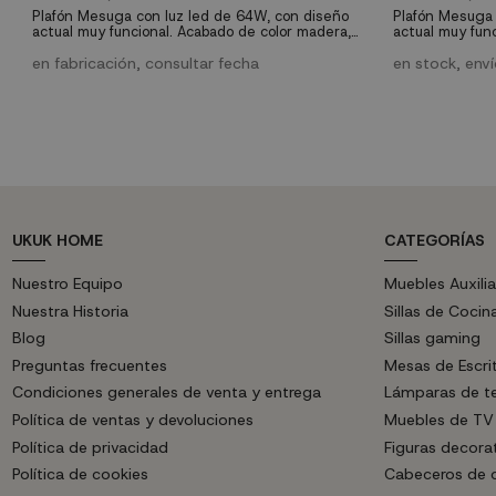
Plafón Mesuga con luz led de 64W, con diseño
Plafón Mesuga 
actual muy funcional. Acabado de color madera,
actual muy fun
con luz de intensidad y color regulable. Mando a
con luz de inte
distancia incluido que quedará perfecto en
en fabricación, consultar fecha
distancia incl
en stock, env
cualquier estancia.
cualquier esta
UKUK HOME
CATEGORÍAS
Nuestro Equipo
Muebles Auxilia
Nuestra Historia
Sillas de Cocin
Blog
Sillas gaming
Preguntas frecuentes
Mesas de Escri
Condiciones generales de venta y entrega
Lámparas de t
Política de ventas y devoluciones
Muebles de TV
Política de privacidad
Figuras decora
Política de cookies
Cabeceros de