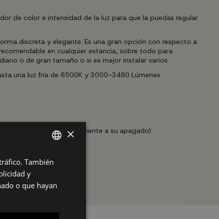
or de color e intensidad de la luz para que la puedas regular
orma discreta y elegante. Es una gran opción con respecto a
s recomendable en cualquier estancia, sobre todo para
ano o de gran tamaño o si es mejor instalar varios.
 hasta una luz fría de 6500K y 3000-3480 Lúmenes.
×
 de luz que hubiera previamente a su apagado)
 tráfico. También
SPANISH
licidad y
ES
onado o que hayan
PT
FR