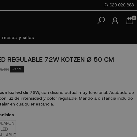
629 020 883
0
 mesas y sillas
ED REGULABLE 72W KOTZEN Ø 50 CM
-35%
8,46€
con luz led de 72W,
con diseño actual muy funcional. Acabado de
on luz de intensidad y color regulable. Mando a distancia incluido
alar en cualquier estancia.
onibles