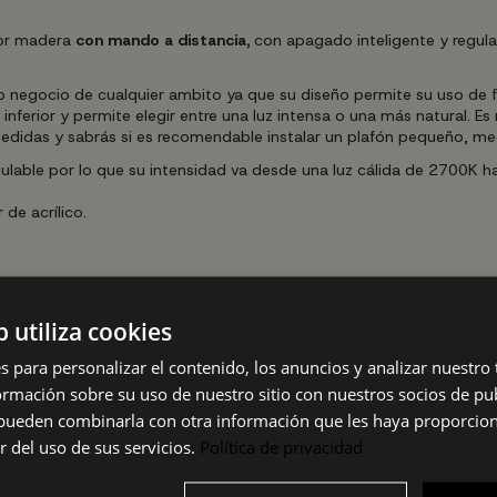
lor madera
con mando a distancia,
con apagado inteligente y regulad
 negocio de cualquier ambito ya que su diseño permite su uso de f
inferior y permite elegir entre una luz intensa o una más natural. E
didas y sabrás si es recomendable instalar un plafón pequeño, medi
gulable por lo que su intensidad va desde una luz cálida de 2700K
de acrílico.
espués de apagarlo se volverá a encender con la misma intensidad
b utiliza cookies
s para personalizar el contenido, los anuncios y analizar nuestro
mación sobre su uso de nuestro sitio con nuestros socios de pub
s pueden combinarla con otra información que les haya proporci
r del uso de sus servicios.
Política de privacidad