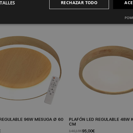
TALLES
RECHAZAR TODO
ACE
POWE
REGULABLE 96W MESUGA Ø 60
PLAFÓN LED REGULABLE 48W 
CM
€
95,00€
146,15€