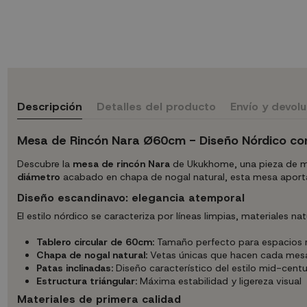
Descripción
Detalles del producto
Envío y devol
Mesa de Rincón Nara Ø60cm - Diseño Nórdico co
Descubre la
mesa de rincón Nara
de Ukukhome, una pieza de mob
diámetro
acabado en chapa de nogal natural, esta mesa aporta s
Diseño escandinavo: elegancia atemporal
El estilo nórdico se caracteriza por líneas limpias, materiales n
Tablero circular de 60cm:
Tamaño perfecto para espacios 
Chapa de nogal natural:
Vetas únicas que hacen cada mesa 
Patas inclinadas:
Diseño característico del estilo mid-cen
Estructura triángular:
Máxima estabilidad y ligereza visual
Materiales de primera calidad