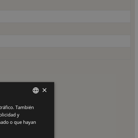
×
 tráfico. También
SPANISH
licidad y
ES
onado o que hayan
PT
FR