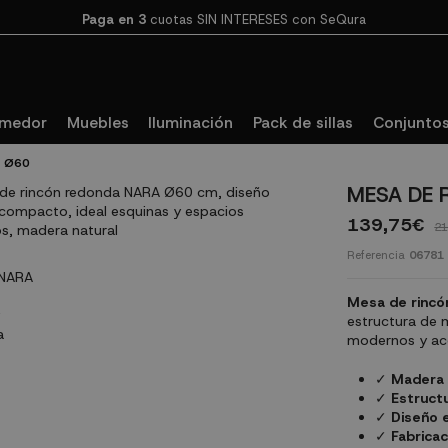
Paga en 3
cuotas SIN INTERESES con SeQura
omedor
Muebles
Iluminación
Pack de sillas
Conjuntos
A Ø60
MESA DE 
139,75€
21
Referencia
06781
Mesa de rincó
estructura de 
modernos y ac
✓
Madera 
✓
Estructu
✓
Diseño 
✓
Fabricac