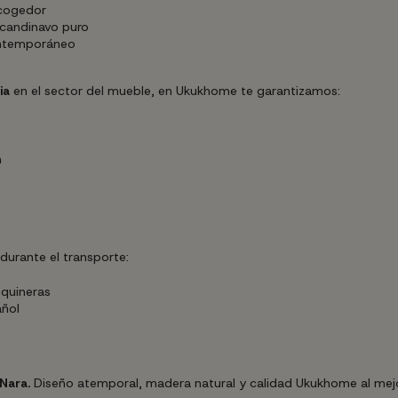
acogedor
scandinavo puro
ontemporáneo
ia
en el sector del mueble, en Ukukhome te garantizamos:
n
urante el transporte:
squineras
añol
Nara.
Diseño atemporal, madera natural y calidad Ukukhome al mejo