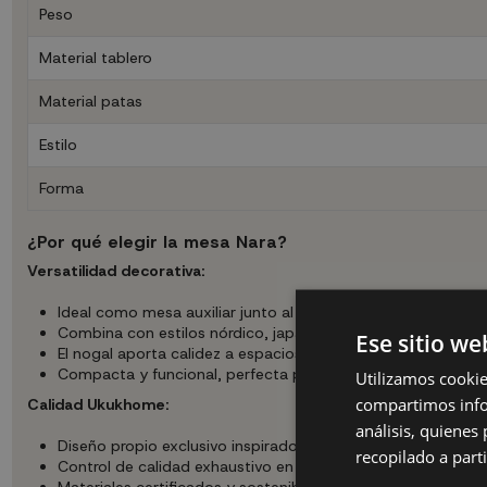
Peso
Material tablero
Material patas
Estilo
Forma
¿Por qué elegir la mesa Nara?
Versatilidad decorativa:
Ideal como mesa auxiliar junto al sofá o butaca
Combina con estilos nórdico, japandi, minimalista y cont
Ese sitio we
El nogal aporta calidez a espacios de tonos claros
Compacta y funcional, perfecta para espacios reducidos
Utilizamos cookie
compartimos infor
Calidad Ukukhome:
análisis, quiene
Diseño propio exclusivo inspirado en el mejor mobiliario es
recopilado a parti
Control de calidad exhaustivo en cada pieza