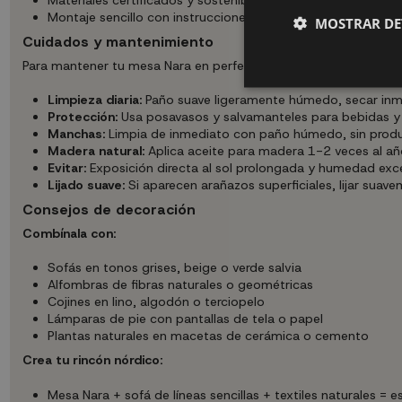
Materiales certificados y sostenibles
Montaje sencillo con instrucciones claras en español
MOSTRAR DE
Cuidados y mantenimiento
Para mantener tu mesa Nara en perfecto estado:
Limpieza diaria:
Paño suave ligeramente húmedo, secar in
Protección:
Usa posavasos y salvamanteles para bebidas y 
Manchas:
Limpia de inmediato con paño húmedo, sin produ
Madera natural:
Aplica aceite para madera 1-2 veces al año
Evitar:
Exposición directa al sol prolongada y humedad exc
Lijado suave:
Si aparecen arañazos superficiales, lijar suave
Consejos de decoración
Combínala con:
Sofás en tonos grises, beige o verde salvia
Alfombras de fibras naturales o geométricas
Cojines en lino, algodón o terciopelo
Lámparas de pie con pantallas de tela o papel
Plantas naturales en macetas de cerámica o cemento
Crea tu rincón nórdico:
Mesa Nara + sofá de líneas sencillas + textiles naturales = e