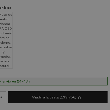
onibles
- envío en 24-48h
Añadir a la cesta
(139,75€)
+