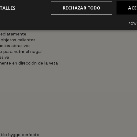
TALLES
RECHAZAR TODO
ACE
POWE
mediatamente
objetos calientes
ctos abrasivos
 para nutrir el nogal
esiva
mente en dirección de la veta
stilo hygge perfecto