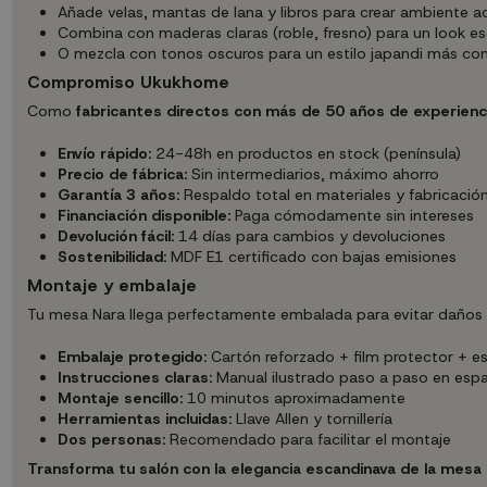
Añade velas, mantas de lana y libros para crear ambiente 
Combina con maderas claras (roble, fresno) para un look e
O mezcla con tonos oscuros para un estilo japandi más c
Compromiso Ukukhome
Como
fabricantes directos con más de 50 años de experienc
Envío rápido:
24-48h en productos en stock (península)
Precio de fábrica:
Sin intermediarios, máximo ahorro
Garantía 3 años:
Respaldo total en materiales y fabricació
Financiación disponible:
Paga cómodamente sin intereses
Devolución fácil:
14 días para cambios y devoluciones
Sostenibilidad:
MDF E1 certificado con bajas emisiones
Montaje y embalaje
Tu mesa Nara llega perfectamente embalada para evitar daños d
Embalaje protegido:
Cartón reforzado + film protector + e
Instrucciones claras:
Manual ilustrado paso a paso en esp
Montaje sencillo:
10 minutos aproximadamente
Herramientas incluidas:
Llave Allen y tornillería
Dos personas:
Recomendado para facilitar el montaje
Transforma tu salón con la elegancia escandinava de la mesa 