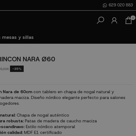
629 020 883
0
 mesas y sillas
RINCON NARA Ø60
-35%
5,00€
n Nara de 60cm
con tablero en chapa de nogal natural y
madera maciza. Diseño nórdico elegante perfecto para salones
ogedores.
natural:
Chapa de nogal auténtico
ra robusta:
Patas de madera de caucho maciza
escandinavo:
Estilo nórdico atemporal
ión calidad:
MDF E1 certificado