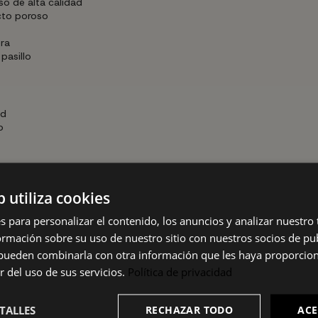
o de alta calidad
cto poroso
era
pasillo
ad
o
nico: en horizontal ocupa más ancho para espacios abiertos y amplio
a cualquier decoración.
b utiliza cookies
s para personalizar el contenido, los anuncios y analizar nuestro
pida y segura, tanto apoyada en pared como como mueble independie
mación sobre su uso de nuestro sitio con nuestros socios de pub
s pueden combinarla con otra información que les haya proporci
r del uso de sus servicios.
Política de privacidad
TALLES
RECHAZAR TODO
ACE