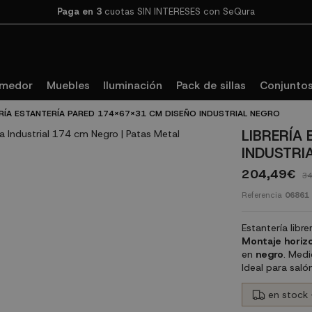
Paga en 3
cuotas SIN INTERESES con SeQura
omedor
Muebles
Iluminación
Pack de sillas
Conjuntos
ERÍA ESTANTERÍA PARED 174X67X31 CM DISEÑO INDUSTRIAL NEGRO
LIBRERÍA
INDUSTRI
204,49€
34
Referencia
06861
Estantería libr
Montaje horizo
en
negro
. Med
Ideal para saló
en stock 