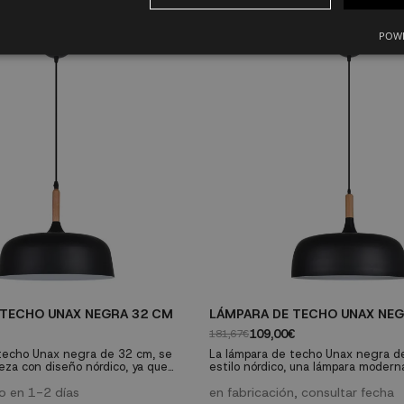
POWE
 TECHO UNAX NEGRA 32 CM
LÁMPARA DE TECHO UNAX NEG
109,00€
181,67€
techo Unax negra de 32 cm, se
La lámpara de techo Unax negra d
eza con diseño nórdico, ya que
estilo nórdico, una lámpara modern
en el otoño escandinavo, gracias al
caracteriza por la sencillez y simpl
 materiales, aluminio lacado en
ío en 1-2 días
líneas, características de dicho esti
en fabricación, consultar fecha