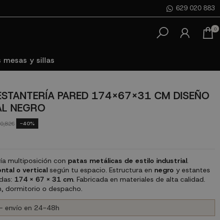
629 020 883
0
 mesas y sillas
 ESTANTERÍA PARED 174X67X31 CM DISEÑO
AL NEGRO
-40%
0,82€
ería multiposición con
patas metálicas de estilo industrial
.
ntal o vertical
según tu espacio. Estructura en
negro
y estantes
idas:
174 x 67 x 31 cm
. Fabricada en materiales de alta calidad.
n, dormitorio o despacho.
- envío en 24-48h