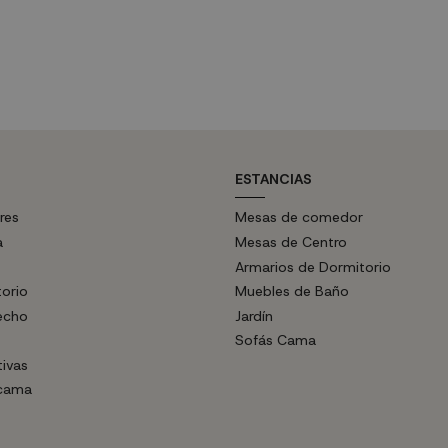
te y embellecedor de madera.
ESTANCIAS
res
Mesas de comedor
a
Mesas de Centro
Armarios de Dormitorio
torio
Muebles de Baño
echo
Jardín
Sofás Cama
tivas
 cama