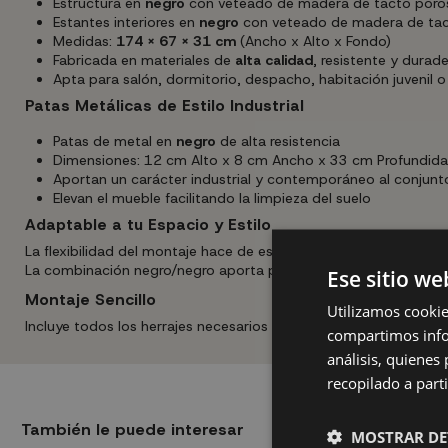
Estructura en
negro
con veteado de madera de tacto poros
Estantes interiores en
negro
con veteado de madera de ta
Medidas:
174 x 67 x 31 cm
(Ancho x Alto x Fondo)
Fabricada en materiales de
alta calidad
, resistente y durad
Apta para salón, dormitorio, despacho, habitación juvenil o 
Patas Metálicas de Estilo Industrial
Patas de metal en
negro
de alta resistencia
Dimensiones: 12 cm Alto x 8 cm Ancho x 33 cm Profundid
Aportan un carácter industrial y contemporáneo al conjunt
Elevan el mueble facilitando la limpieza del suelo
Adaptable a tu Espacio y Estilo
La flexibilidad del montaje hace de esta estantería un mueble ú
La combinación negro/negro aporta personalidad y modernidad 
Ese sitio we
Montaje Sencillo
Utilizamos cookie
Incluye todos los herrajes necesarios para una instalación rá
compartimos infor
análisis, quiene
recopilado a parti
También le puede interesar
MOSTRAR DE