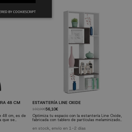
RED BY COOKIESCRIPT
RA 48 CM
ESTANTERÍA LINE OXIDE
E
56,10€
102,00€
21
e 48 cm, es de
Optimiza tu espacio con la estantería Line Oxide,
Or
a que se
fabricada con tablero de partículas melaminizado
pu
icidad de sus
de 15 mm. Su diseño versátil y resistente ofrece
of
lo.
una solución organizativa duradera para tu hogar.
en stock, envío en 1-2 días
y 
e