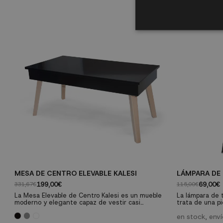
MESA DE CENTRO ELEVABLE KALESI
LÁMPARA DE
199,00€
69,00€
331,67€
115,00€
La Mesa Elevable de Centro Kalesi es un mueble
La lámpara de 
moderno y elegante capaz de vestir casi
trata de una pi
cualquier estancia y que, además, nos ofrece un
está inspirada 
espacio extra bajo su tapa para guardar cualquier
acabado de sus
en stock, env