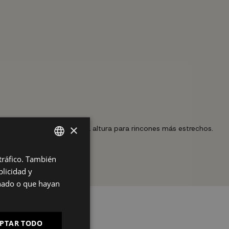
×
s; en vertical aprovecha la altura para rincones más estrechos.
 tráfico. También
SPANISH
nte.
licidad y
ES
onado o que hayan
PT
FR
PTAR TODO
IT