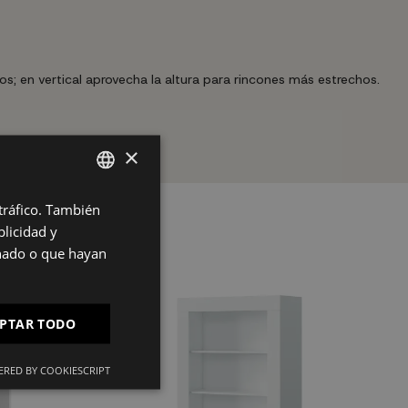
s; en vertical aprovecha la altura para rincones más estrechos.
nte.
×
 tráfico. También
SPANISH
licidad y
ES
onado o que hayan
PT
FR
PTAR TODO
IT
RED BY COOKIESCRIPT