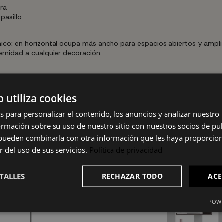
era
pasillo
nico: en horizontal ocupa más ancho para espacios abiertos y amplio
rnidad a cualquier decoración.
pida y segura, tanto apoyada en pared como como mueble independie
b utiliza cookies
s para personalizar el contenido, los anuncios y analizar nuestro
mación sobre su uso de nuestro sitio con nuestros socios de pub
s pueden combinarla con otra información que les haya proporci
r del uso de sus servicios.
Política de privacidad
TALLES
RECHAZAR TODO
ACE
POWE