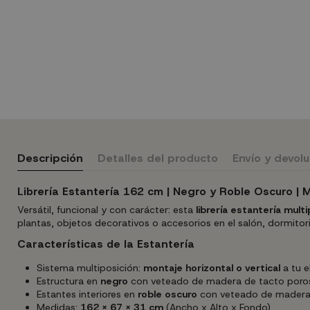
Descripción
Detalles del producto
Envío y devol
Librería Estantería 162 cm | Negro y Roble Oscuro | M
Versátil, funcional y con carácter: esta
librería estantería multi
plantas, objetos decorativos o accesorios en el salón, dormitor
Características de la Estantería
Sistema multiposición:
montaje horizontal o vertical
a tu e
Estructura en
negro
con veteado de madera de tacto poros
Estantes interiores en
roble oscuro
con veteado de madera
Medidas:
162 x 67 x 31 cm
(Ancho x Alto x Fondo)