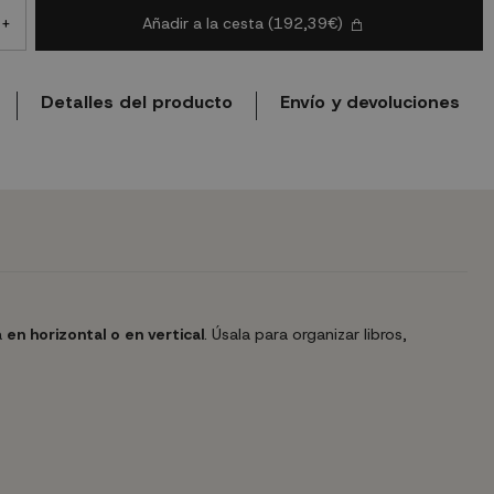
Añadir a la cesta
(192,39€)
+
Detalles del producto
Envío y devoluciones
a
en horizontal o en vertical
. Úsala para organizar libros,