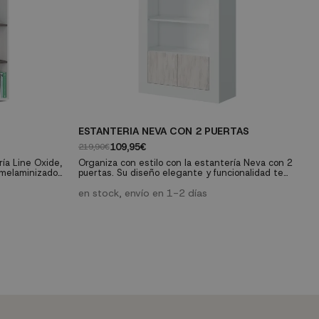
ESTANTERIA NEVA CON 2 PUERTAS
A
109,95€
219,90€
29
ría Line Oxide,
Organiza con estilo con la estantería Neva con 2
El
s melaminizado
puertas. Su diseño elegante y funcionalidad te
in
istente ofrece
ofrecen un espacio de almacenamiento atractivo
re
 para tu hogar.
y práctico para realzar la organización en tu
en stock, envío en 1-2 días
De
e
hogar.
cu
p
z