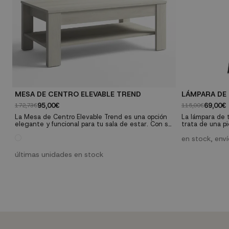
MESA DE CENTRO ELEVABLE TREND
LÁMPARA DE
95,00€
69,00€
172,73€
115,00€
La Mesa de Centro Elevable Trend es una opción
La lámpara de 
elegante y funcional para tu sala de estar. Con su
trata de una pi
diseño moderno y estructura elevable, ofrece
está inspirada 
versatilidad y espacio de almacenamiento
acabado de sus
en stock, env
adicional. Fabricada con materiales duraderos y
color negro ma
disponible en tres colores, se adapta
últimas unidades en stock
perfectamente a cualquier ambiente. ¡Añade
estilo y practicidad a tu hogar con esta...