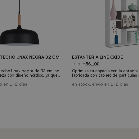
 TECHO UNAX NEGRA 32 CM
ESTANTERÍA LINE OXIDE
56,10€
102,00€
techo Unax negra de 32 cm, se
Optimiza tu espacio con la estante
eza con diseño nórdico, ya que
fabricada con tablero de partícula
en el otoño escandinavo, gracias al
de 15 mm. Su diseño versátil y res
 materiales, aluminio lacado en
ío en 1-2 días
una solución organizativa duradera
en stock, envío en 1-2 días
te y embellecedor de madera.