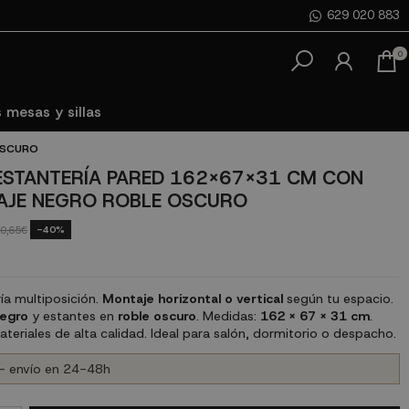
629 020 883
0
 mesas y sillas
OSCURO
 ESTANTERÍA PARED 162X67X31 CM CON
AJE NEGRO ROBLE OSCURO
-40%
0,65€
ría multiposición.
Montaje horizontal o vertical
según tu espacio.
egro
y estantes en
roble oscuro
. Medidas:
162 x 67 x 31 cm
.
teriales de alta calidad. Ideal para salón, dormitorio o despacho.
- envío en 24-48h