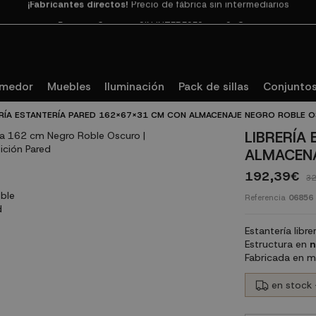
Paga en 3
cuotas SIN INTERESES con SeQura
omedor
Muebles
Iluminación
Pack de sillas
Conjuntos
ERÍA ESTANTERÍA PARED 162X67X31 CM CON ALMACENAJE NEGRO ROBLE 
LIBRERÍA
ALMACEN
192,39€
32
Referencia
06856
Estantería libre
Estructura en
n
Fabricada en ma
en stock 