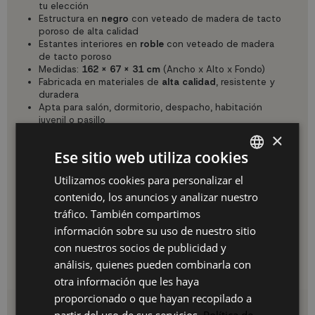
tu elección
Estructura en
negro
con veteado de madera de tacto
poroso de alta calidad
Estantes interiores en
roble
con veteado de madera
de tacto poroso
Medidas:
162 x 67 x 31 cm
(Ancho x Alto x Fondo)
Fabricada en materiales de
alta calidad
, resistente y
duradera
Apta para salón, dormitorio, despacho, habitación
juvenil o pasillo
×
Adaptable a tu Espacio y Estilo
Ese sitio web utiliza cookies
La flexibilidad del montaje hace de esta estantería un
mueble único: en horizontal ocupa más ancho para espacios
Utilizamos cookies para personalizar el
SPANISH
abiertos y amplios; en vertical aprovecha la altura para
rincones más estrechos. La combinación negro/roble aporta
contenido, los anuncios y analizar nuestro
ES
personalidad y modernidad a cualquier decoración.
tráfico. También compartimos
Montaje Sencillo
PT
información sobre su uso de nuestro sitio
Incluye todos los herrajes necesarios para una instalación
con nuestros socios de publicidad y
FR
rápida y segura, tanto apoyada en pared como como mueble
análisis, quienes pueden combinarla con
independiente.
IT
otra información que les haya
proporcionado o que hayan recopilado a
Detalles del producto