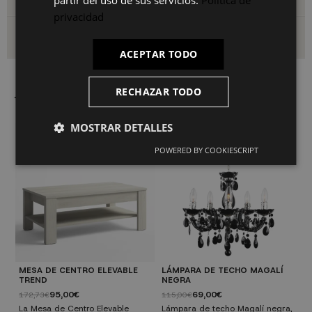
partir del uso de sus servicios.
Política de
privacidad
Envío y devoluciones
ACEPTAR TODO
RECHAZAR TODO
También le puede interesar
MOSTRAR DETALLES
POWERED BY COOKIESCRIPT
MESA DE CENTRO ELEVABLE
LÁMPARA DE TECHO MAGALÍ
L
TREND
NEGRA
N
95,00€
69,00€
172,73€
115,00€
1
La Mesa de Centro Elevable
Lámpara de techo Magalí negra,
L