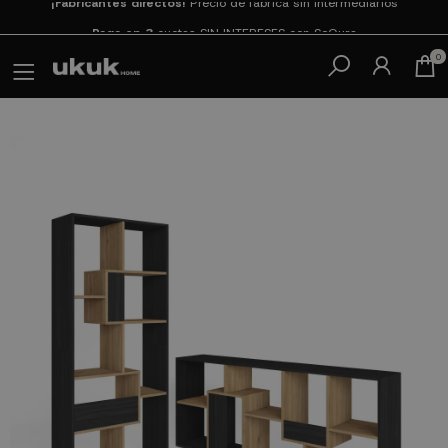
Paga en 3
cuotas SIN INTERESES con SeQura
0