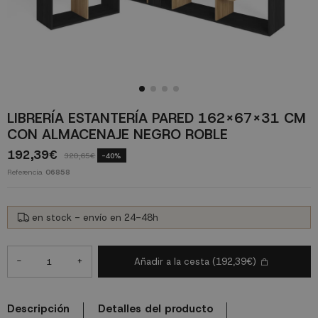
LIBRERÍA ESTANTERÍA PARED 162X67X31 CM
CON ALMACENAJE NEGRO ROBLE
192,39€
320,65€
-40%
Referencia
06858
en stock - envío en 24-48h
-
+
Añadir a la cesta
(192,39€)
Descripción
Detalles del producto