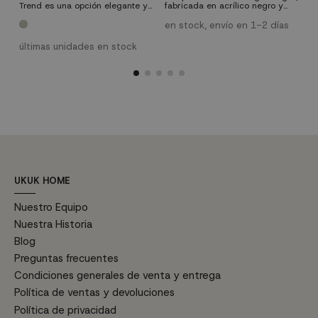
Trend es una opción elegante y
fabricada en acrílico negro y
d
funcional para tu sala de estar.
acero cromado. Está formada
c
Con su diseño moderno y
por 5 puntos de luz y necesita 5
i
en stock, envío en 1-2 días
e
estructura elevable, ofrece
bombillas para casquillo E-14
e
versatilidad y espacio de
máximo 40W (no incluidas).
d
últimas unidades en stock
almacenamiento adicional.
l
Fabricada con materiales
e
duraderos y disponible en tres
colores, se adapta
perfectamente a cualquier
ambiente. ¡Añade estilo y
practicidad a tu hogar con
esta...
UKUK HOME
Nuestro Equipo
Nuestra Historia
Blog
Preguntas frecuentes
Condiciones generales de venta y entrega
Política de ventas y devoluciones
Política de privacidad