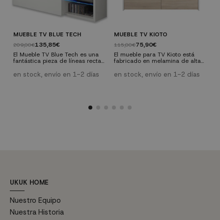
MUEBLE TV BLUE TECH
MUEBLE TV KIOTO
M
135,85€
75,90€
209,00€
115,00€
3
El Mueble TV Blue Tech es una
El mueble para TV Kioto está
S
fantástica pieza de líneas rectas
fabricado en melamina de alta
p
y elegantes que combina a la
calidad, con acabado en blanco
s
perfección modernidad y
y roble canadian, ideal para
s
en stock, envío en 1-2 días
en stock, envío en 1-2 días
funcionalidad. Se trata de una
crear un ambiente cálido y
r
mesa TV que conseguirá darle a
elegante.
p
ú
tu hogar un estilo muy actual.
d
q
UKUK HOME
Nuestro Equipo
Nuestra Historia