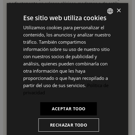
perfectamente en salones clásicos, modernos o de estilo
×
nórdico. Ideal como mueble auxiliar en comedor, salón o
incluso en recibidores amplios.
Ese sitio web utiliza cookies
Especificaciones Técnicas:
Utilizamos cookies para personalizar el
SPANISH
Medidas: 260X80X37 cm (Ancho x Alto x Fondo)
contenido, los anuncios y analizar nuestro
ES
Configuración: 5 puertas
tráfico. También compartimos
Material: Melamina de alta densidad
PT
información sobre su uso de nuestro sitio
Acabado: Roble y negro con veteado poroso
Sistema de bisagras soft-close en todas las puertas
con nuestros socios de publicidad y
FR
Amplios compartimentos interiores
análisis, quienes pueden combinarla con
Montaje sencillo con instrucciones incluidas
IT
otra información que les haya
Garantía: 3 años
proporcionado o que hayan recopilado a
Ventajas de este Aparador:
partir del uso de sus servicios.
Política de
Organiza y oculta objetos manteniendo el orden visual
privacidad
Cierre suave y silencioso en todas las puertas
Resistente al uso diario y fácil de limpiar
Diseño atemporal compatible con múltiples estilos
ACEPTAR TODO
decorativos
Fabricación de calidad con materiales duraderos
Relación calidad-precio imbatible
RECHAZAR TODO
Ideal para:
Salones, comedores, pasillos amplios o cualquier