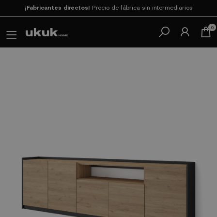
Paga en 3
cuotas SIN INTERESES con SeQura
0