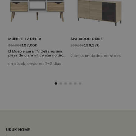
MUEBLE TV DELTA
APARADOR OXIDE
M
127,00€
129,17€
254,00€
258,33€
4
El Mueble para TV Delta es una
pieza de clara influencia nórdica
últimas unidades en stock
L
que combina el blanco y
W
la madera, dos elementos
en stock, envío en 1-2 días
c
capitales en este estilo, con
d
e
un diseño desenfadado y actual.
g
La unión de estas dos
e
características confiere a este
a
pieza un carácter especial qu
p
h
UKUK HOME