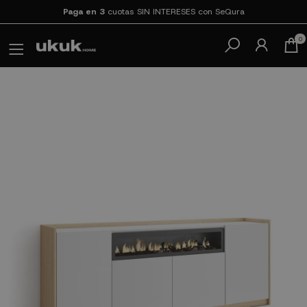
Paga en 3
cuotas SIN INTERESES con SeQura
0