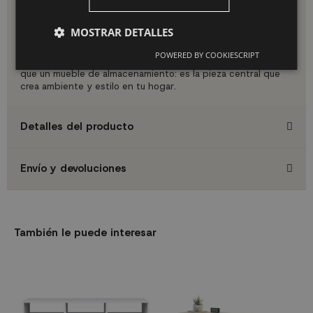
Chimenea eléctrica sin instalaciones complejas
Cierre suave y silencioso en todas las puertas
Acabados premium con tacto natural
MOSTRAR DETALLES
Gran capacidad de almacenaje
POWERED BY COOKIESCRIPT
Transforma tu salón con este aparador que es mucho más
que un mueble de almacenamiento: es la pieza central que
crea ambiente y estilo en tu hogar.
Detalles del producto
Envío y devoluciones
También le puede interesar