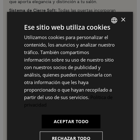
que aporta elegancia y distinción a tu salón.
Sistema de Cierre Soft:
Todas las puertas incorporan
bisagras con tecnología soft-close para un cierre suave,
×
silencioso y duradero.
Ese sitio web utiliza cookies
Especificaciones Técnicas:
Utilizamos cookies para personalizar el
SPANISH
Medidas: 207X80X37 cm (Ancho x Alto x Fondo)
contenido, los anuncios y analizar nuestro
Configuración: 4 puertas
ES
tráfico. También compartimos
Chimenea LED integrada
PT
Potencia chimenea: 34w
información sobre su uso de nuestro sitio
3 niveles de intensidad
con nuestros socios de publicidad y
FR
Mando a distancia incluido (pilas no incluidas)
análisis, quienes pueden combinarla con
Material: Melamina de alta calidad
IT
Acabado: Roble claro suave con veteado poroso
otra información que les haya
Sistema de bisagras soft-close
proporcionado o que hayan recopilado a
Garantía: 3 años
partir del uso de sus servicios.
Política de
Ideal para:
Salones, comedores, recibidores amplios o
privacidad
cualquier estancia donde quieras combinar almacenamiento
funcional con el ambiente cálido de una chimenea
decorativa.
ACEPTAR TODO
¿Por qué elegir este aparador?
Combina funcionalidad y ambiente en un solo mueble
RECHAZAR TODO