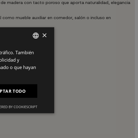
o de madera con tacto poroso que aporta naturalidad, elegancia
l como mueble auxiliar en comedor, salón o incluso en
×
 tráfico. También
SPANISH
licidad y
ES
onado o que hayan
PT
FR
PTAR TODO
IT
RED BY COOKIESCRIPT