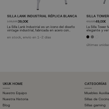
SILLA LANK INDUSTRIAL RÉPLICA BLANCA
SILLA TOWER
39,00€
49,00€
108,33€
69,02€
La Silla Lank Industrial es un ícono del diseño
La Silla Tower 
vintage industrial, fabricada en acero con
elegante y ver
tratamiento de fosfatado para mayor durabilidad.
actual, se ent
Sus formas simples y elegantes se adaptan
en stock, envío en 1-2 días
modelos de sil
perfectamente a cualquier decoración, ya sea en
del mobiliario: 
interiores o exteriores. Aporta estilo y
espíritu modern
últimas unida
funcionalidad a tu hogar u oficina con esta silla
Tower con pata
versátil y resistente. ¡Consigue la...
UKUK HOME
CATEGORÍAS
Nuestro Equipo
Muebles Auxilia
Nuestra Historia
Sillas de Cocin
Blog
Sillas gaming