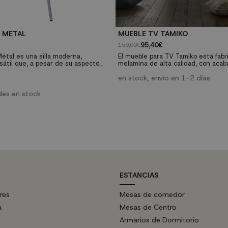
 METAL
MUEBLE TV TAMIKO
95,40€
159,00€
Métal es una silla moderna,
El mueble para TV Tamiko está fabr
sátil que, a pesar de su aspecto
melamina de alta calidad, con acab
ronca directamente con uno de los
roble canadian. Cuenta con un fabu
las más reconocidos en el mundo
almacenaje formado por dos bandej
en stock, envío en 1-2 días
la silla tower. Llena tu casa de
puertas en la parte central y dos 
o y tradición apostando por la silla
batientes a los laterales.
des en stock
s metálicas y renueva el aspecto d
ESTANCIAS
res
Mesas de comedor
a
Mesas de Centro
Armarios de Dormitorio