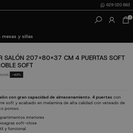
629 020 883
0
 mesas y sillas
 SALÓN 207X80X37 CM 4 PUERTAS SOFT
OBLE SOFT
-40%
5,00€
alón con gran capacidad de almacenamiento.
4 puertas
con
erre soft y acabado en melamina de alta calidad con veteado de
to poroso.
artimentos interiores
isagras soft-close
il y funcional