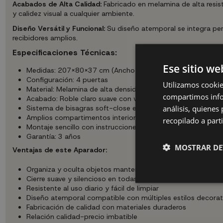
Acabados de Alta Calidad:
Fabricado en melamina de alta resis
y calidez visual a cualquier ambiente.
Diseño Versátil y Funcional:
Su diseño atemporal se integra per
recibidores amplios.
Especificaciones Técnicas:
Ese sitio we
Medidas: 207X80X37 cm (Ancho x Alto x Fondo)
Configuración: 4 puertas
Utilizamos cookie
Material: Melamina de alta densidad
compartimos infor
Acabado: Roble claro suave con veteado poroso
análisis, quiene
Sistema de bisagras soft-close en todas las puertas
Amplios compartimentos interiores
recopilado a parti
Montaje sencillo con instrucciones incluidas
Garantía: 3 años
MOSTRAR DE
Ventajas de este Aparador:
Organiza y oculta objetos manteniendo el orden visual
Cierre suave y silencioso en todas las puertas
Resistente al uso diario y fácil de limpiar
Diseño atemporal compatible con múltiples estilos decorat
Fabricación de calidad con materiales duraderos
Relación calidad-precio imbatible