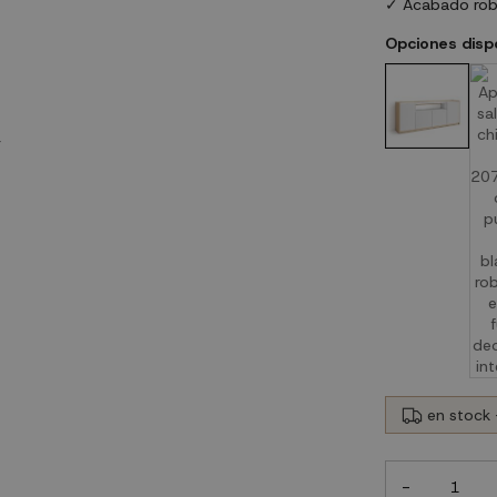
✓ Acabado robl
Opciones disp
en stock 
-