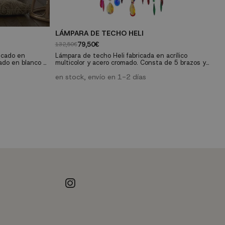
LÁMPARA DE TECHO HELI
M
79,50€
132,50€
17
icado en
Lámpara de techo Heli fabricada en acrílico
L
ado en blanco y
multicolor y acero cromado. Consta de 5 brazos y
di
loso espacio de
son necesarias 5 bombillas para casquillo E-14 de
co
as y dos
máximo 40 W (no incluidas).
en stock, envío en 1-2 días
en
e
puertas
C
ma
va
es