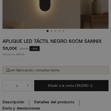
APLIQUE LED TÁCTIL NEGRO 60CM SANNIX
59,00€
85,51€
-31%
Referencia
06673
en fabricación, consultar fecha
-
+
Añadir a la cesta
(59,00€)
Descripción
Detalles del producto
Envío y devoluciones