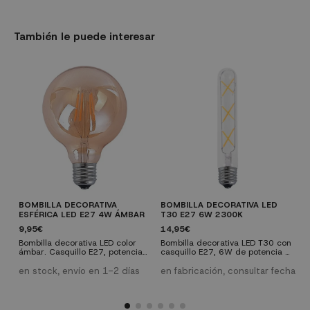
También le puede interesar
BOMBILLA DECORATIVA
BOMBILLA DECORATIVA LED
F
ESFÉRICA LED E27 4W ÁMBAR
T30 E27 6W 2300K
9
9,95€
14,95€
E
p
Bombilla decorativa LED color
Bombilla decorativa LED T30 con
q
ámbar. Casquillo E27, potencia
casquillo E27, 6W de potencia y
p
4W y 360 lúmenes. Una
420 lúmenes. Una bombilla con
e
e
bombilla que nos proporcionará
una vida útil de 28.000 horas y
en stock, envío en 1-2 días
en fabricación, consultar fecha
e
una luz cálida de 2300K. Vida
2300 K con la que conseguirás
l
útil de la bombilla: 28.000
una luz cálida y muy agradable
p
horas.
para tu hogar.
6