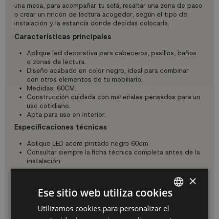
una mesa, para acompañar tu sofá, resaltar una zona de paso
o crear un rincón de lectura acogedor, según el tipo de
instalación y la estancia donde decidas colocarla.
Características principales
Aplique led decorativa para cabeceros, pasillos, baños
o zonas de lectura.
Diseño acabado en color negro, ideal para combinar
con otros elementos de tu mobiliario.
Medidas: 60CM.
Construcción cuidada con materiales pensados para un
uso cotidiano.
Apta para uso en interior.
Especificaciones técnicas
Aplique LED acero pintado negro 60cm
Consultar siempre la ficha técnica completa antes de la
instalación.
Uso e instalación
×
Perfecto para instalar en paredes, cabeceros o pasillos.
Ese sitio web utiliza cookies
Selecciona la altura adecuada según el uso (lectura, luz
ambiental, iluminación de paso) y asegúrate de que queda
Utilizamos cookies para personalizar el
SPANISH
bien fijado.