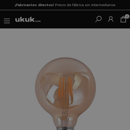
Paga en 3
cuotas SIN INTERESES con SeQura
0