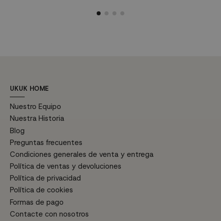
luz agradable a la estancia con
una luz cálida y una vida útil de
q
una vida útil de 28.000 horas.
28.000 horas.
2
UKUK HOME
Nuestro Equipo
Nuestra Historia
Blog
Preguntas frecuentes
Condiciones generales de venta y entrega
Política de ventas y devoluciones
Política de privacidad
Política de cookies
Formas de pago
Contacte con nosotros