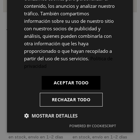
Envío y devoluciones
contenido, los anuncios y analizar nuestro
ES
tráfico. También compartimos
PT
información sobre su uso de nuestro sitio
con nuestros socios de publicidad y
FR
También le puede interesar
análisis, quienes pueden combinarla con
IT
otra información que les haya
proporcionado o que hayan recopilado a
partir del uso de sus servicios.
Política de
privacidad
ACEPTAR TODO
RECHAZAR TODO
BOMBILLA DECORATIVA
BOMBILLA DECORATIVA
B
ESFÉRICA LED E27 6W 560 LM
ESFÉRICA LED E27 6W 610 LM
E
MOSTRAR DETALLES
10,95€
9,00€
6
Bombilla decorativa LED.
Bombilla decorativa LED.
B
POWERED BY COOKIESCRIPT
Casquillo E27, potencia 6W y
Casquillo E27, potencia 6W y
c
560 lúmenes. Una luz cálida de
610 lúmenes. Una bombilla de
5
2300K que le proporcionará una
2300K que nos proporcionará
u
en stock, envío en 1-2 días
en stock, envío en 1-2 días
e