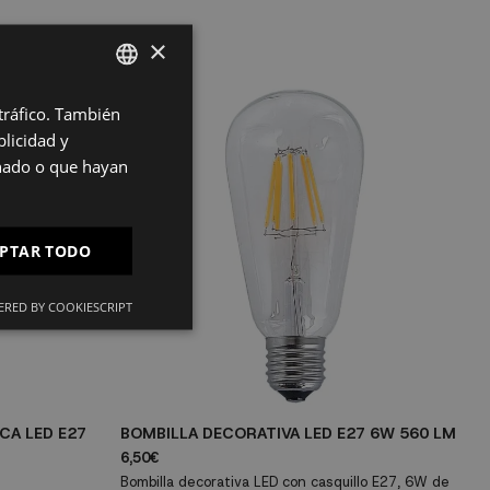
×
 tráfico. También
SPANISH
licidad y
ES
onado o que hayan
PT
FR
PTAR TODO
IT
RED BY COOKIESCRIPT
CA LED E27
BOMBILLA DECORATIVA LED E27 6W 560 LM
B
3
6,50€
9
Bombilla decorativa LED con casquillo E27, 6W de