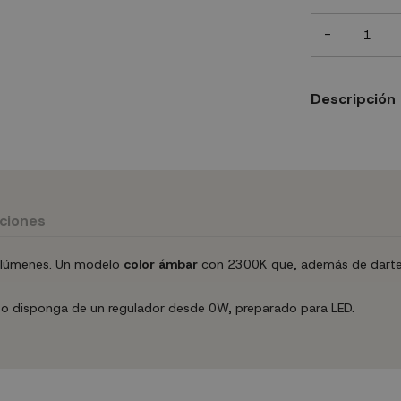
-
Descripción
uciones
0 lúmenes. Un modelo
color ámbar
con 2300K que, además de darte es
ato disponga de un regulador desde 0W, preparado para LED.