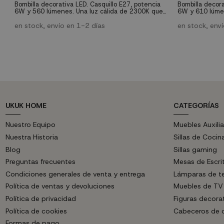
Bombilla decorativa LED. Casquillo E27, potencia
Bombilla decora
6W y 560 lúmenes. Una luz cálida de 2300K que
6W y 610 lúme
le proporcionará una luz agradable a la estancia
nos proporciona
con una vida útil de 28.000 horas.
en stock, envío en 1-2 días
28.000 horas.
en stock, env
UKUK HOME
CATEGORÍAS
Nuestro Equipo
Muebles Auxilia
Nuestra Historia
Sillas de Cocin
Blog
Sillas gaming
Preguntas frecuentes
Mesas de Escri
Condiciones generales de venta y entrega
Lámparas de t
Política de ventas y devoluciones
Muebles de TV
Política de privacidad
Figuras decora
Política de cookies
Cabeceros de
Formas de pago