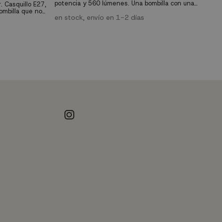
potencia y 560 lúmenes. Una bombilla con una
. Casquillo E27,
Bo
vida útil de 28.000 horas que nos dará una luz
ombilla que nos
E2
cálida de 2300K.
en stock, envío en 1-2 días
0K. Vida útil de
qu
de
e
bo