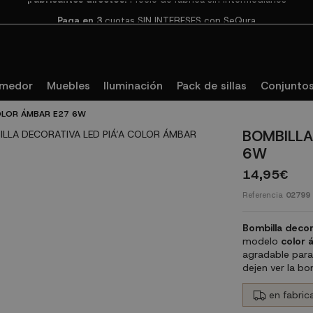
Paga en 3
cuotas SIN INTERESES con SeQura
omedor
Muebles
Iluminación
Pack de sillas
Conjuntos
OLOR ÁMBAR E27 6W
BOMBILLA
6W
14,95€
Referencia
02799
Bombilla decor
modelo
color 
agradable para
dejen ver la bom
en fabrica