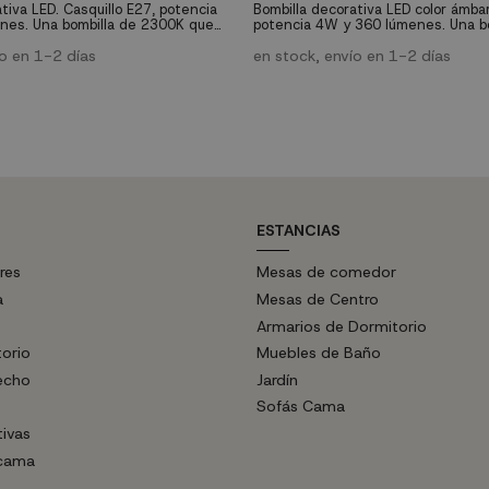
tiva LED. Casquillo E27, potencia
Bombilla decorativa LED color ámbar
nes. Una bombilla de 2300K que
potencia 4W y 360 lúmenes. Una b
rá una luz cálida y una vida útil de
proporcionará una luz cálida de 230
ío en 1-2 días
la bombilla: 28.000 horas.
en stock, envío en 1-2 días
ESTANCIAS
res
Mesas de comedor
a
Mesas de Centro
Armarios de Dormitorio
torio
Muebles de Baño
echo
Jardín
Sofás Cama
tivas
 cama