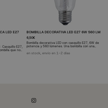
CA LED E27
BOMBILLA DECORATIVA LED E27 6W 560 LM
B
3
6,50€
9
Bombilla decorativa LED con casquillo E27, 6W de
potencia y 560 lúmenes. Una bombilla con una
. Casquillo E27,
Bo
vida útil de 28.000 horas que nos dará una luz
ombilla que nos
E2
cálida de 2300K.
en stock, envío en 1-2 días
0K. Vida útil de
qu
de
e
bo