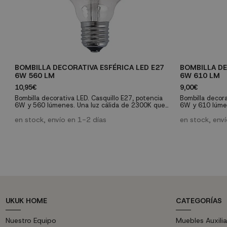
BOMBILLA DECORATIVA ESFÉRICA LED E27
BOMBILLA DE
6W 560 LM
6W 610 LM
10,95€
9,00€
Bombilla decorativa LED. Casquillo E27, potencia
Bombilla decora
6W y 560 lúmenes. Una luz cálida de 2300K que
6W y 610 lúme
le proporcionará una luz agradable a la estancia
nos proporciona
con una vida útil de 28.000 horas.
en stock, envío en 1-2 días
28.000 horas.
en stock, env
UKUK HOME
CATEGORÍAS
Nuestro Equipo
Muebles Auxilia