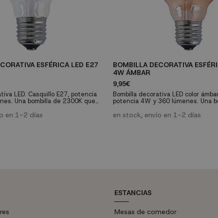
CORATIVA ESFÉRICA LED E27
BOMBILLA DECORATIVA ESFÉRI
4W ÁMBAR
9,95€
tiva LED. Casquillo E27, potencia
Bombilla decorativa LED color ámbar
nes. Una bombilla de 2300K que
potencia 4W y 360 lúmenes. Una b
rá una luz cálida y una vida útil de
proporcionará una luz cálida de 230
ío en 1-2 días
la bombilla: 28.000 horas.
en stock, envío en 1-2 días
ESTANCIAS
res
Mesas de comedor