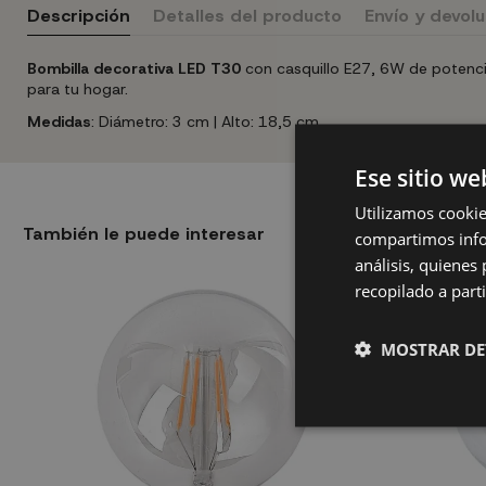
Descripción
Detalles del producto
Envío y devol
Bombilla decorativa LED T30
con casquillo E27, 6W de potenci
para tu hogar.
Medidas
: Diámetro: 3 cm | Alto: 18,5 cm
Ese sitio we
Utilizamos cookie
También le puede interesar
compartimos infor
análisis, quiene
recopilado a parti
MOSTRAR DE