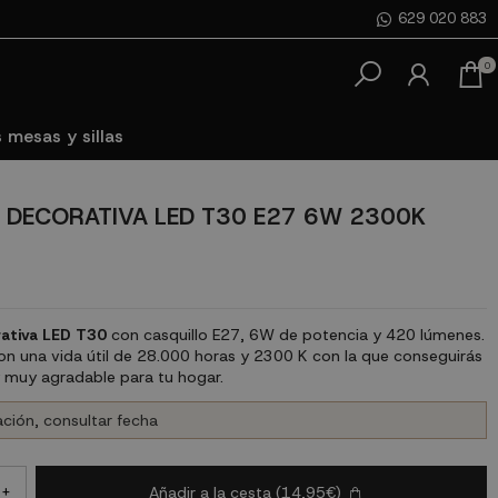
629 020 883
0
 mesas y sillas
 DECORATIVA LED T30 E27 6W 2300K
rativa LED T30
con casquillo E27, 6W de potencia y 420 lúmenes.
on una vida útil de 28.000 horas y 2300 K con la que conseguirás
y muy agradable para tu hogar.
ción, consultar fecha
Añadir a la cesta
(14,95€)
+