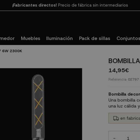
Paga en 3
cuotas SIN INTERESES con SeQura
omedor
Muebles
Iluminación
Pack de sillas
Conjuntos
7 6W 2300K
BOMBILLA
14,95€
Referencia
02797
Bombilla deco
Una bombilla c
una luz cálida 
en fabrica
-