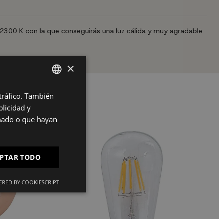
 2300 K con la que conseguirás una luz cálida y muy agradable
×
 tráfico. También
SPANISH
licidad y
ES
onado o que hayan
PT
FR
PTAR TODO
IT
RED BY COOKIESCRIPT