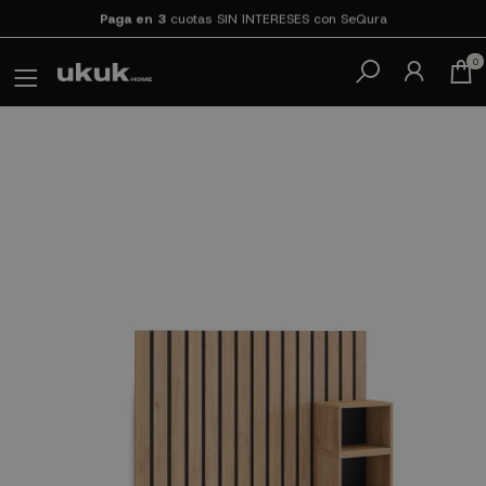
Paga en 3
cuotas SIN INTERESES con SeQura
0