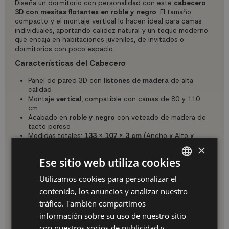
Diseña un dormitorio con personalidad con este
cabecero
3D con mesitas flotantes en roble y negro
. El tamaño
compacto y el montaje vertical lo hacen ideal para camas
individuales, aportando calidez natural y un toque moderno
que encaja en habitaciones juveniles, de invitados o
dormitorios con poco espacio.
Características del Cabecero
Panel de pared 3D con
listones de madera
de alta
calidad
Montaje
vertical
, compatible con camas de 80 y 110
cm
Acabado en
roble y negro
con veteado de madera de
tacto poroso
Medidas totales:
133 x 107 x 3 cm
(Ancho x Alto x
Fondo)
×
Estilo nórdico con calidez natural, perfecto para
Ese sitio web utiliza cookies
habitaciones juveniles
Mesitas de Noche Flotantes con Almacenamiento
Utilizamos cookies para personalizar el
SPANISH
contenido, los anuncios y analizar nuestro
2 mesitas de noche flotantes incluidas
ES
Fabricadas en
melamina de alta calidad
tráfico. También compartimos
Medidas de cada mesita:
25 x 22,4 x 34 cm
(Ancho x
PT
información sobre su uso de nuestro sitio
Profundo x Alto)
con nuestros socios de publicidad y