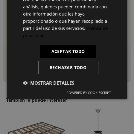
Almacenamiento cómodo y accesible junto a la cama
FR
Acabado roble y negro en armonía perfecta con el
análisis, quienes pueden combinarla con
IT
cabecero
otra información que les haya
Montaje Vertical para Ganar Altura Visual
proporcionado o que hayan recopilado a
El montaje vertical potencia la sensación de altura y
partir del uso de sus servicios.
Política de
amplitud en dormitorios estrechos. Herrajes de instalación
privacidad
incluidos para un montaje fácil y seguro.
ACEPTAR TODO
Detalles del producto
RECHAZAR TODO
Envío y devoluciones
MOSTRAR DETALLES
POWERED BY COOKIESCRIPT
También le puede interesar