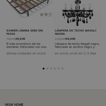
SOMIER LÁMINA SEMI SIN
LÁMPARA DE TECHO MAGALÍ
C
PATAS
NEGRA
1
35,63€
69,00€
79,17€
115,00€
Y
n
El más económico de los
Lámpara de techo Magalí negra,
I
somieres. Reforzado con una
fabricada en acrílico negro y
p
barra central hasta la medida
acero cromado. Está formada
ú
s
120 y con dos barras centrales
por 5 puntos de luz y necesita 5
últimas unidades en stock
en stock, envío en 1-2 días
S
a partir de la medida de 135
bombillas para casquillo E-14
h
cm. Lámina de madera de 100
máximo 40W (no incluidas).
m
mm. Compatible con cualquier
tipo de colchón
independientemente de su
composición.
UKUK HOME