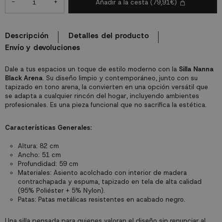
-
+
Añadir a la cesta
(79,91€)
Descripción
Detalles del producto
Envío y devoluciones
Dale a tus espacios un toque de estilo moderno con la
Silla Nanna
Black
Arena
. Su diseño limpio y contemporáneo, junto con su
tapizado en tono arena, la convierten en una opción versátil que
se adapta a cualquier rincón del hogar, incluyendo ambientes
profesionales. Es una pieza funcional que no sacrifica la estética.
Características Generales:
Altura: 82 cm
Ancho: 51 cm
Profundidad: 59 cm
Materiales: Asiento acolchado con interior de madera
contrachapada y espuma, tapizado en tela de alta calidad
(95% Poliéster + 5% Nylon).
Patas: Patas metálicas resistentes en acabado negro.
Una silla pensada para quienes valoran el diseño sin renunciar al