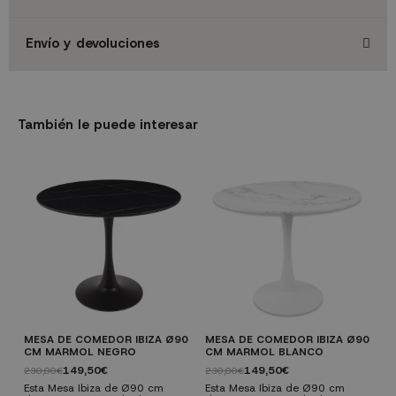
Envío y devoluciones
También le puede interesar
MESA DE COMEDOR IBIZA Ø90
MESA DE COMEDOR IBIZA Ø90
M
CM MARMOL NEGRO
CM MARMOL BLANCO
Ø
149,50€
149,50€
230,00€
230,00€
3
Esta Mesa Ibiza de Ø90 cm
Esta Mesa Ibiza de Ø90 cm
E