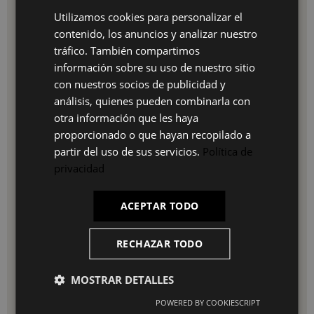
Utilizamos cookies para personalizar el
SPANISH
Ventajas:
contenido, los anuncios y analizar nuestro
ES
Aporta elegancia y confort sin esfuerzo.
tráfico. También compartimos
Construcción pensada para una larga vida útil.
PT
información sobre su uso de nuestro sitio
Versátil: ideal para comedores, escritorios, espacios de
con nuestros socios de publicidad y
trabajo informales o rincones de lectura.
FR
Fácil mantenimiento: se puede limpiar con un paño
análisis, quienes pueden combinarla con
IT
húmedo sin preocuparse de las manchas.Diseño
otra información que les haya
económico y de gran calidad.
proporcionado o que hayan recopilado a
partir del uso de sus servicios.
Política de
Uso e Instalación:
privacidad
La Silla Nanna Black Arena se adapta sin complicaciones a
cualquier espacio. Solo ubícala en el lugar deseado y disfruta
ACEPTAR TODO
de su comodidad. Para conservar su buen aspecto, límpiala
regularmente con un paño suave y húmedo, evitando el uso
de químicos abrasivos.
RECHAZAR TODO
¿Por qué elegirnos?
MOSTRAR DETALLES
En UKUKHOME.com te ofrecemos:
POWERED BY COOKIESCRIPT