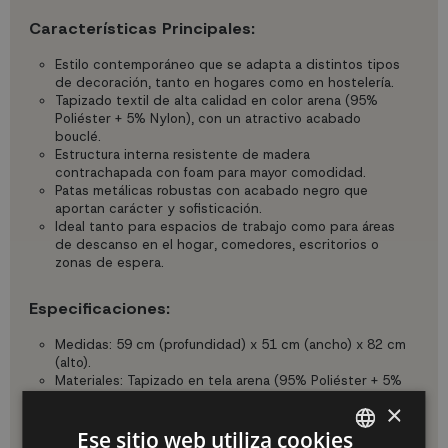
Características Principales:
Estilo contemporáneo que se adapta a distintos tipos
de decoración, tanto en hogares como en hostelería.
Tapizado textil de alta calidad en color arena (95%
Poliéster + 5% Nylon), con un atractivo acabado
bouclé.
Estructura interna resistente de madera
contrachapada con foam para mayor comodidad.
Patas metálicas robustas con acabado negro que
aportan carácter y sofisticación.
Ideal tanto para espacios de trabajo como para áreas
de descanso en el hogar, comedores, escritorios o
zonas de espera.
Especificaciones:
Medidas: 59 cm (profundidad) x 51 cm (ancho) x 82 cm
(alto).
Materiales: Tapizado en tela arena (95% Poliéster + 5%
Nylon), interior de foam y madera contrachapada,
×
patas metálicas negras.
Ese sitio web utiliza cookies
Peso Neto: 6.5 KGS