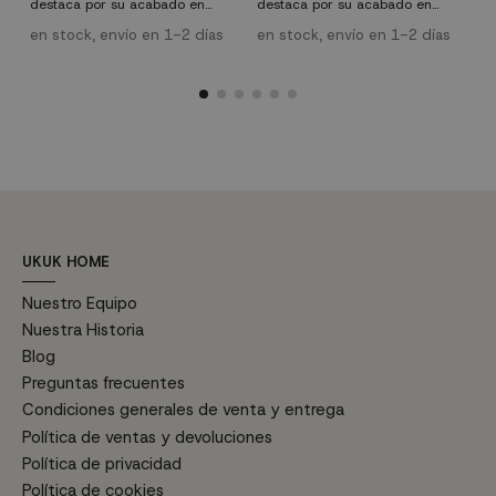
destaca por su acabado en
destaca por su acabado en
d
efecto mármol negro, aportando
efecto mármol blanco,
e
elegancia y funcionalidad. Con
aportando elegancia y
e
en stock, envío en 1-2 días
en stock, envío en 1-2 días
e
una tapa de MDF efecto mármol
funcionalidad. Con una tapa de
u
en color negro y una base
MDF efecto mármol en color
e
metálica negra, esta mesa
negro y una base metálica
m
combina durabilidad y estilo.
negra, esta mesa combina
c
Características técnicas:
durabilidad y estilo.
C
Materiales: Tapa de MDF con
Características técnicas:
M
acabado efecto mármol negro,
Materiales: Tapa de MDF con
a
estructura metálica en color
acabado efecto mármol blanco,
e
negro. Diámetro de...
estructura metálica en color
n
blanco. Diámetro...
UKUK HOME
Nuestro Equipo
Nuestra Historia
Blog
Preguntas frecuentes
Condiciones generales de venta y entrega
Política de ventas y devoluciones
Política de privacidad
Política de cookies