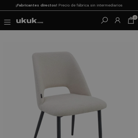
¡Fabricantes directos!
Precio de fábrica sin intermediarios
Paga en 3
cuotas SIN INTERESES con SeQura
0