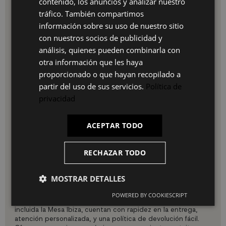
contenido, los anuncios y analizar nuestro
ES
La estructura metálica asegura una sólida estabilidad,
tráfico. También compartimos
mientras que sus dimensiones versátiles se adaptan a
PT
información sobre su uso de nuestro sitio
diferentes tamaños de espacios.
Es una opción ideal para quienes buscan un toque de
con nuestros socios de publicidad y
FR
elegancia moderna sin renunciar a la resistencia y
análisis, quienes pueden combinarla con
practicidad.
IT
otra información que les haya
Uso e instalación
proporcionado o que hayan recopilado a
partir del uso de sus servicios.
Política de
Para instalar la Mesa Ibiza, simplemente ensambla las patas
metálicas a la base de MDF siguiendo las instrucciones
privacidad
incluidas en el paquete. Asegúrate de que todas las
conexiones estén bien ajustadas para una estabilidad
óptima.
ACEPTAR TODO
La mesa es fácil de mantener, requiriendo solo un paño seco
para limpiar la superficie de MDF y un trapo húmedo para las
RECHAZAR TODO
patas metálicas, manteniéndola como nueva con poco
esfuerzo.
Por qué elegir nuestro producto
MOSTRAR DETALLES
En UKUKHOME.com, nos comprometemos a ofrecerte una
POWERED BY COOKIESCRIPT
experiencia de compra sin igual. Todos nuestros productos,
incluida la Mesa Ibiza, cuentan con rapidez en la entrega,
atención personalizada, y una política de devolución fácil.