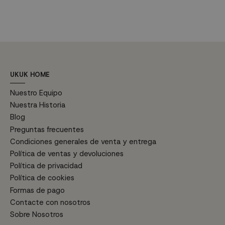
salones, comedores, cocinas o
negro, mientras que su pie
n
incluso como mesa de reuniones
metálico lacado en negro brinda
m
en tu despacho.
estabilidad y estilo. Esta mesa...
e
Características...
UKUK HOME
Nuestro Equipo
Nuestra Historia
Blog
Preguntas frecuentes
Condiciones generales de venta y entrega
Política de ventas y devoluciones
Política de privacidad
Política de cookies
Formas de pago
Contacte con nosotros
Sobre Nosotros