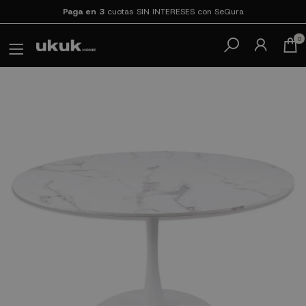
Paga en 3
cuotas SIN INTERESES con SeQura
0