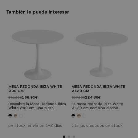
También le puede interesar
MESA REDONDA IBIZA WHITE
MESA REDONDA IBIZA WHITE
M
Ø90 CM
Ø120 CM
Ø
166,95€
224,89€
371,00€
607,80€
6
Descubre la Mesa Redonda Ibiza
La mesa redonda Ibiza White
L
White Ø90 cm, una pieza
Ø120 cm combina diseño
Ø
esencial para tu hogar que
contemporáneo y funcionalidad
c
combina diseño contemporáneo
para adaptarse perfectamente a
p
y funcionalidad; esta mesa es
cualquier espacio, ya sea en el
c
perfecta para cualquier espacio.
salón, comedor, cocina o
s
en stock, envío en 1-2 días
últimas unidades en stock
e
Su pie central metálico lacado
despacho. Su tapa de melamina
d
en blanco le da un toque
está disponible en tres opciones
e
moderno y elegante para
de color: roble natural, blanco y
d