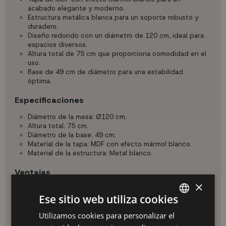
acabado elegante y moderno.
Estructura metálica blanca para un soporte robusto y
duradero.
Diseño redondo con un diámetro de 120 cm, ideal para
espacios diversos.
Altura total de 75 cm que proporciona comodidad en el
uso.
Base de 49 cm de diámetro para una estabilidad
óptima.
Especificaciones
Diámetro de la mesa: Ø120 cm.
Altura total: 75 cm.
Diámetro de la base: 49 cm.
Material de la tapa: MDF con efecto mármol blanco.
Material de la estructura: Metal blanco.
Ventajas
×
Optar por la Mesa Ibiza significa elegir un producto que
Ese sitio web utiliza cookies
combina estilo y funcionalidad.
Su diseño de efecto mármol no solo es visualmente
Utilizamos cookies para personalizar el
SPANISH
atractivo, sino también resistente, garantizando
durabilidad y fácil mantenimiento.