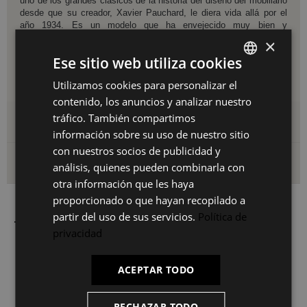
uno de los grandes clásicos de la historia del diseño del mobiliario
desde que su creador, Xavier Pauchard, le diera vida allá por el
año 1934. Es un modelo que ha envejecido muy bien y
actualmente es considerado como un clásico atemporal y una
×
pieza básica dentro de la
decoración industrial y vintage
.
Ese sitio web utiliza cookies
Medidas:
Altura: 84 cm | Ancho: 48 cm | Profundo: 44 cm | Altura
asiento: 45 cm
Utilizamos cookies para personalizar el
SPANISH
contenido, los anuncios y analizar nuestro
ES
tráfico. También compartimos
Detalles del producto
PT
información sobre su uso de nuestro sitio
con nuestros socios de publicidad y
FR
Envío y devoluciones
análisis, quienes pueden combinarla con
IT
otra información que les haya
proporcionado o que hayan recopilado a
partir del uso de sus servicios.
Política de
También le puede interesar
privacidad
ACEPTAR TODO
RECHAZAR TODO