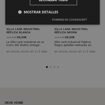
MOSTRAR DETALLES
POWERED BY COOKIESCRIPT
SILLA LANK INDUSTRIAL
SILLA LANK INDUSTRIAL
S
RÉPLICA BLANCA
RÉPLICA NEGRA
N
39,00€
39,00€
108,33€
108,33€
1
La Silla Lank Industrial es un
Silla Lank Industrial Réplica
S
ícono del diseño vintage
Negra apilable realizada en
r
industrial, fabricada en acero
acero y acabada en pintura
a
con tratamiento de fosfatado
epoxi. Modelo sometido a un
M
en stock, envío en 1-2 días
en stock, envío en 1-2 días
e
para mayor durabilidad. Sus
tratamiento de fosfatado que
t
formas simples y elegantes se
mejora sus propiedades y la
m
adaptan perfectamente a
hace más duradera, a la vez
h
cualquier decoración, ya sea en
que le aporta la apariencia
q
interiores o exteriores. Aporta
Vintage Industrial que la ha
V
estilo y funcionalidad a tu hogar
llevado a ser una de las sillas
c
u oficina con esta silla versátil y
más conocidas a nivel mundial.
m
resistente. ¡Consigue la...
UKUK HOME