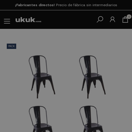
Paga en 3
cuotas SIN INTERESES con SeQura
0
PACK