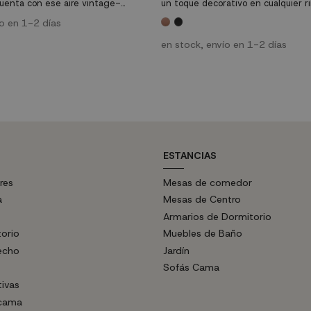
cuenta con ese aire vintage-
un toque decorativo en cualquier r
de moda y que lo hace irresistible.
hogar. Habitualmente, las lámparas
 mejor precio online y pon en tu
ío en 1-2 días
de cine han estado muy relacionada
e TV de estilo vintage actual que
industrial, aunque gracias al pie d
encia.
modelo es perfecto también para 
en stock, envío en 1-2 días
estilo nórdico.
ESTANCIAS
res
Mesas de comedor
a
Mesas de Centro
Armarios de Dormitorio
torio
Muebles de Baño
echo
Jardín
Sofás Cama
tivas
 cama