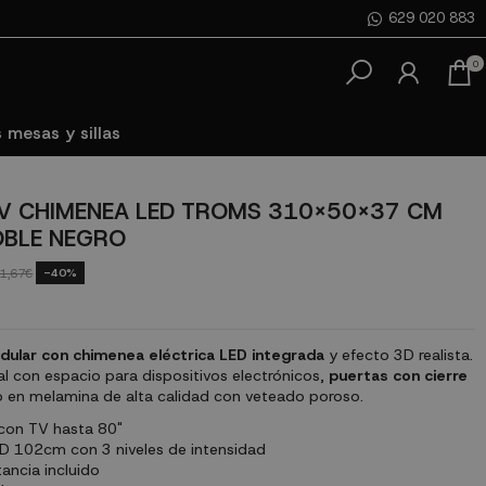
629 020 883
0
 mesas y sillas
V CHIMENEA LED TROMS 310X50X37 CM
OBLE NEGRO
-40%
1,67€
ular con chimenea eléctrica LED integrada
y efecto 3D realista.
l con espacio para dispositivos electrónicos,
puertas con cierre
en melamina de alta calidad con veteado poroso.
con TV hasta 80"
 102cm con 3 niveles de intensidad
ancia incluido