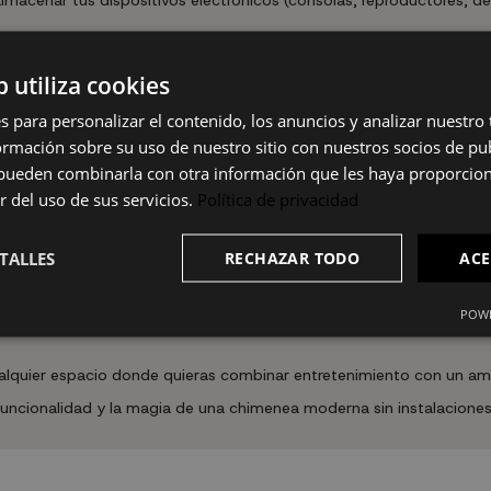
resistencia con acabado en color roble y negro, presentando un v
b utiliza cookies
jar con instrucciones de montaje. La chimenea eléctrica funciona s
s para personalizar el contenido, los anuncios y analizar nuestro
mación sobre su uso de nuestro sitio con nuestros socios de pub
s pueden combinarla con otra información que les haya proporci
)
r del uso de sus servicios.
Política de privacidad
TALLES
RECHAZAR TODO
ACE
POWE
cualquier espacio donde quieras combinar entretenimiento con un am
uncionalidad y la magia de una chimenea moderna sin instalaciones