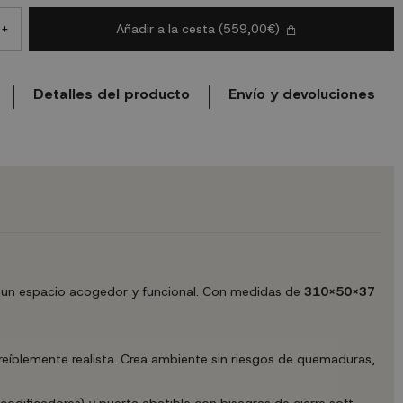
Añadir a la cesta
(559,00€)
+
Detalles del producto
Envío y devoluciones
n un espacio acogedor y funcional. Con medidas de
310X50X37
íblemente realista. Crea ambiente sin riesgos de quemaduras,
odificadores) y puerta abatible con bisagras de cierre soft