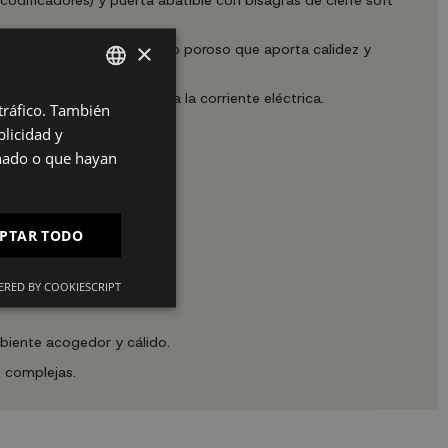
×
eteado de madera con tacto poroso que aporta calidez y
implemente conectándola a la corriente eléctrica.
 tráfico. También
SPANISH
licidad y
ES
onado o que hayan
PT
FR
PTAR TODO
IT
RED BY COOKIESCRIPT
biente acogedor y cálido.
 complejas.