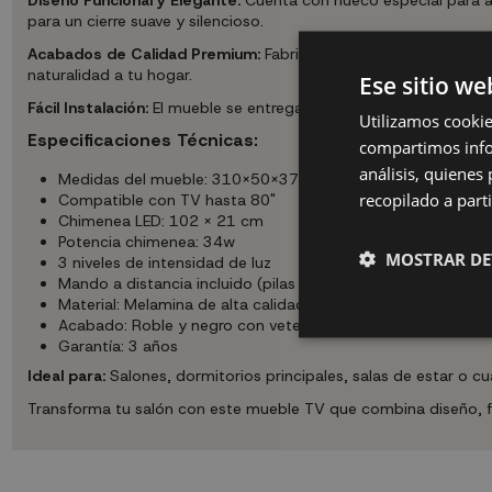
para un cierre suave y silencioso.
Acabados de Calidad Premium:
Fabricado en melamina de alta 
naturalidad a tu hogar.
Ese sitio we
Fácil Instalación:
El mueble se entrega en bultos fáciles de mane
Utilizamos cookie
Especificaciones Técnicas:
compartimos infor
análisis, quiene
Medidas del mueble: 310X50X37 cm (Ancho x Alto x Fondo
recopilado a parti
Compatible con TV hasta 80"
Chimenea LED: 102 x 21 cm
Potencia chimenea: 34w
MOSTRAR DE
3 niveles de intensidad de luz
Mando a distancia incluido (pilas no incluidas)
Material: Melamina de alta calidad
Acabado: Roble y negro con veteado poroso
Garantía: 3 años
Ideal para:
Salones, dormitorios principales, salas de estar o 
Transforma tu salón con este mueble TV que combina diseño, f