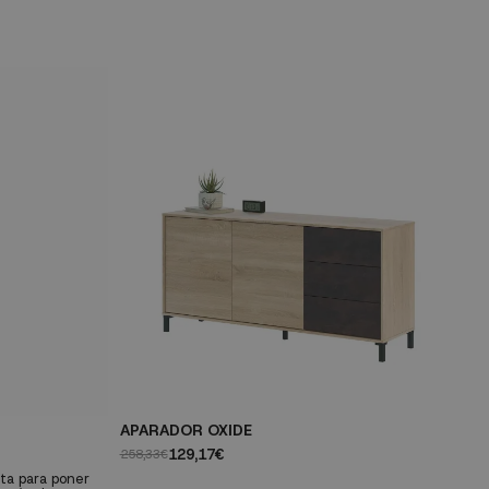
APARADOR OXIDE
M
129,17€
258,33€
22
cta para poner
Añ