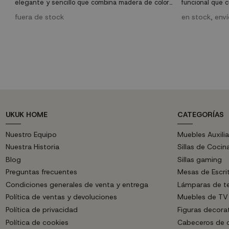
elegante y sencillo que combina madera de color
funcional que 
Roble Canadian con efecto aserrado y el blanco
industrial tan 
lacado alto brillo para un resultado actual,
fuera de stock
Hazte con él al
en stock, env
diferente y vistoso, que se completa con patas
salón un muebl
ligeramente ladeadas que aportan un toque
marque la difer
Vintage en sintonía con la tendencia del
momento.
UKUK HOME
CATEGORÍAS
Nuestro Equipo
Muebles Auxilia
Nuestra Historia
Sillas de Cocin
Blog
Sillas gaming
Preguntas frecuentes
Mesas de Escri
Condiciones generales de venta y entrega
Lámparas de t
Política de ventas y devoluciones
Muebles de TV
Política de privacidad
Figuras decora
Política de cookies
Cabeceros de