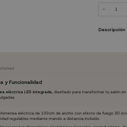
-
Descripción
uciones
a y Funcionalidad
ea eléctrica LED integrada
, diseñado para transformar tu salón e
ulgadas.
himenea eléctrica de 102cm de ancho con efecto de fuego 3D incre
sidad regulables mediante mando a distancia incluido.
acenar tus dispositivos electrónicos (consolas, reproductores, dec