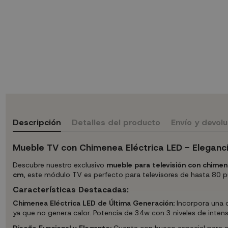
Descripción
Detalles del producto
Envío y devol
Mueble TV con Chimenea Eléctrica LED - Eleganci
Descubre nuestro exclusivo
mueble para televisión con chimen
cm
, este módulo TV es perfecto para televisores de hasta 80 p
Características Destacadas:
Chimenea Eléctrica LED de Última Generación:
Incorpora una c
ya que no genera calor. Potencia de 34w con 3 niveles de inten
Diseño Funcional y Elegante:
Cuenta con hueco especial para alm