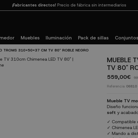
¡Fabricantes directos!
Precio de fábrica sin intermediarios
Paga en 3
cuotas SIN INTERESES con SeQura
omedor
Muebles
Iluminación
Pack de sillas
Conjuntos
ED TROMS 310X50X37 CM TV 80" ROBLE NEGRO
MUEBLE T
TV 80" R
559,00€
93
Referencia
06810
Mueble TV mod
Diseño funciona
soft
y acabado 
✓ Compatible 
✓ Chimenea LED
✓ Mando a dist