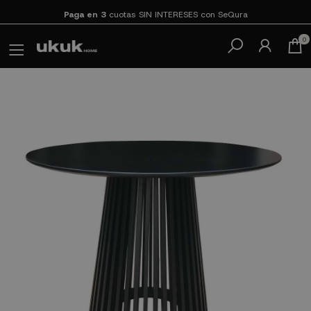
Paga en 3
cuotas SIN INTERESES con SeQura
0