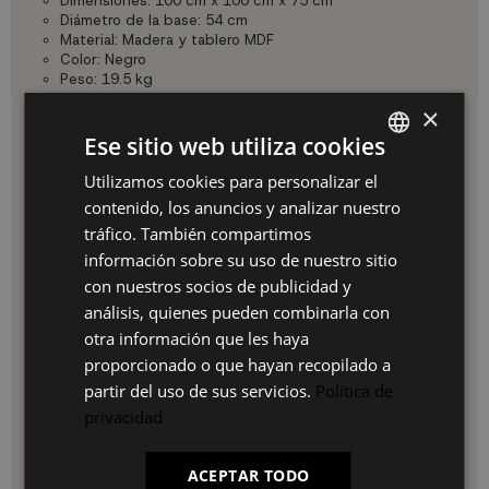
Dimensiones: 100 cm x 100 cm x 75 cm
Diámetro de la base: 54 cm
Material: Madera y tablero MDF
Color: Negro
Peso: 19.5 kg
×
Ventajas:
Ese sitio web utiliza cookies
Resistencia y durabilidad
Estilo adaptable a diversas estéticas
Utilizamos cookies para personalizar el
SPANISH
Fácil montaje
contenido, los anuncios y analizar nuestro
Amplio espacio para comedor
ES
tráfico. También compartimos
Diseño elegante y contemporáneo
PT
información sobre su uso de nuestro sitio
Uso e instalación:
con nuestros socios de publicidad y
FR
La Mesa de Comedor Tina Negra se monta fácilmente
análisis, quienes pueden combinarla con
siguiendo las instrucciones proporcionadas. Una vez
IT
otra información que les haya
montada, está lista para su uso inmediato en cualquier
proporcionado o que hayan recopilado a
espacio de comedor.
partir del uso de sus servicios.
Política de
Por qué elegir nuestro producto:
privacidad
UKUKHOME.com ofrece una experiencia de compra
completa, desde la rapidez en la entrega hasta la garantía
de calidad. Con atención personalizada, opciones de pago
ACEPTAR TODO
flexibles y promociones para clientes habituales,