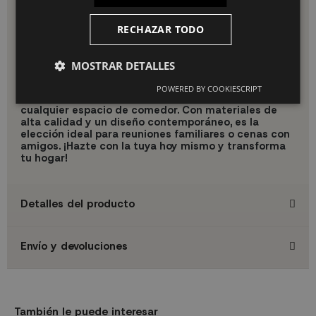
garantizamos la satisfacción del cliente en cada compra.
RECHAZAR TODO
¡Transforma tu comedor con la elegancia y funcionalidad de
la Mesa de Comedor Tina Negra!
Descubre la colección
completa en nuestra tienda online y haz tu pedido hoy
MOSTRAR DETALLES
mismo.
La Mesa de Comedor Tina Negra ofrece una
POWERED BY COOKIESCRIPT
combinación perfecta de estilo y funcionalidad para
cualquier espacio de comedor. Con materiales de
alta calidad y un diseño contemporáneo, es la
elección ideal para reuniones familiares o cenas con
amigos. ¡Hazte con la tuya hoy mismo y transforma
tu hogar!
Detalles del producto
Envío y devoluciones
También le puede interesar