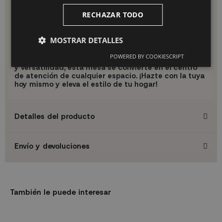
y crea momentos inolvidables con tus seres queridos.
¡Haz
tu pedido ahora y disfruta de la calidad y estilo que solo
RECHAZAR TODO
nosotros podemos ofrecerte!
La Mesa de Comedor Ross White es la opción
MOSTRAR DETALLES
perfecta para quienes buscan combinar estilo,
funcionalidad y durabilidad en un solo mueble. Con
POWERED BY COOKIESCRIPT
características técnicas que garantizan su calidad
y versatilidad, esta mesa se convierte en el centro
de atención de cualquier espacio. ¡Hazte con la tuya
hoy mismo y eleva el estilo de tu hogar!
Detalles del producto
Envío y devoluciones
También le puede interesar