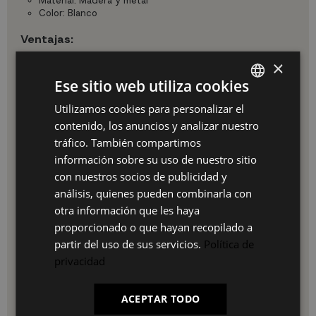
Material: Madera y metal
Color: Blanco
Ventajas:
Resistencia y durabilidad garantizadas
×
Estilo contemporáneo que se adapta a cualquier
Ese sitio web utiliza cookies
decoración
Fácil montaje y transporte
Utilizamos cookies para personalizar el
SPANISH
Dimensiones ideales para reuniones familiares
contenido, los anuncios y analizar nuestro
ES
Uso e instalación:
tráfico. También compartimos
PT
información sobre su uso de nuestro sitio
La Mesa de Comedor Ross White se entrega desmontada
para facilitar su transporte y montaje en el lugar deseado.
con nuestros socios de publicidad y
FR
Sigue las sencillas instrucciones incluidas para un montaje
análisis, quienes pueden combinarla con
rápido y sin complicaciones.
IT
otra información que les haya
Por qué elegir nuestro producto:
proporcionado o que hayan recopilado a
UKUKHOME.com ofrece rapidez en la entrega, atención
partir del uso de sus servicios.
Política de
personalizada, devolución fácil, precios económicos,
privacidad
asesoramiento gratis en la compra, opciones de pago
flexible, garantía de calidad, descuentos por compra
recurrente y promociones para clientes habituales.
ACEPTAR TODO
Transforma tu espacio con la Mesa de Comedor Ross White