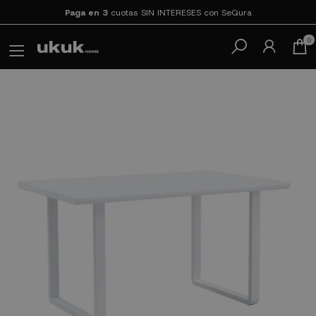
Paga en 3
cuotas SIN INTERESES con SeQura
0